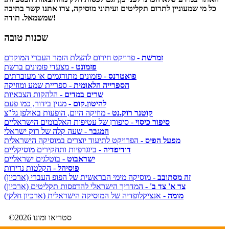
כל מי שמעוניין לתרום תקליטים ועיתוני מוסיקה, צרו אתנו קשר בתיבה
שמשמאל. תודה!
שכנות טובה
זמרשת
- פרויקט חירום להצלת הזמר העברי המוקדם
פזמונט
- מצעדי פזמונים ברשת
פואטרנס
- פזמונים מתורגמים או מעוברתים
הספרייה הלאומית
- ספריית שמע ומוזיקה
שרים במדים
- הלהקות הצבאיות
להיטון.קום
- מגזין בידור, כמו פעם
קוטנר רוק.נט
- מוזיקה היום, הופעות באולפן גל"צ
סיפור כיסוי
- סיפורן של עטיפות האלבומים הישראליים
המגבר
- שעה קלה של רוק ישראלי
מפעל הפיס
- הפרויקט לתיעוד יוצרים במוסיקה הישראלית
דודיפדיה
- ביוגרפיות ותחקירים מוסיקליים
ישראבוט
- בוטלגים ישראליים
פוסיהל
- הקלטות נדירות
זה מסתובב
- מוסיקה מימי הבראשית של הפופ העברי (ארכיון)
צד א' צד ב'
- המדריך הישראלי להדפסות תקליטים (ארכיון)
מומה
- אנציקלופדיה של המוסיקה הישראלית (ארכיון חלקי)
©2026 סטריאו ומונו