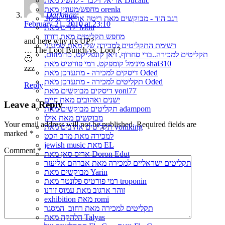
אריאל זילבר - להשיג מאת Ducatic
מחפש/מעונין מאת orenla
Darkman
:
רגב הוד - מבוקשים מאת ריטה אריאל ינגילוב
February 21, 2010 at 23:10
ילדים מאת Moti
מחפש תקליטים מאת דורון
and here why it's UP?
רשימת התקליטים למכירה שלי מאת שמעוני
… The Lool Bunch vs. Lool ?
תקליטים למכירה..ברי סחרוֹף, ז׳אן קונפליקט, כרומוזום,
🙂
מינימל קומפקט, רמי פורטיס מאת shai310
zzz
דיסקים למכירה - מתעדכן מאת Oded
תקליטים למכירה - מתעדכן מאת Oded
Reply
דיסקים מבוקשים מאת yoni77
ישנים ואהובים מאת חיים
Leave a Reply
תקליטים מבוקשים מאת adampom
מבוקשים מאת אילן
Your email address will not be published.
Required fields are
תקליטים אהובים מאת yoniking
marked
*
למכירה מאת מרב הכט
jewish music מאת EL
Comment
*
אריס סאן מאת Doron Edut
תקליטים ישראליים למכירה מאת אברהם אליעזר
מבוקשים מאת Yarin
רמי פורטיס פלונטר מאת troponin
זוהר ארגוב מאת עמוס זורנו
exhibition מאת romi
תקליטים למכירה מאת רחוב_המסגר
הלהקה מאת Talyas