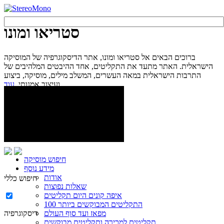
סטריאו ומונו
ברוכים הבאים אל סטריאו ומונו, אתר הדיסקוגרפיה של המוסיקה
הישראלית. האתר מתעד את התקליטים, אחד ההיבטים המלהיבים של
התרבות הישראלית במאה העשרים, המשלב מילים, מוסיקה, ביצוע
עוד...
ועיצוב אמנותי.
חיפוש מוסיקה
מידע נוסף
אודות
חיפוש כללי
שאלות נפוצות
איפה קונים היום תקליטים
100 התקליטים המבוקשים ביותר
מפאז ועד סוף העולם
דיסקוגרפיה
תקליטים למכירה ותקליטים מבוקשים