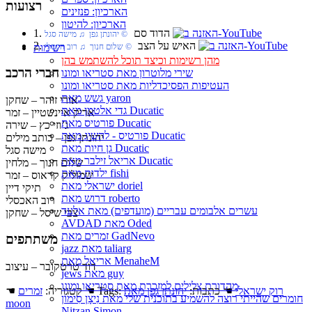
רצועות
הארכיון: פנזינים
הארכיון: להיטון
1. הדוד סם
‏ © יהונתן גפן‏ ♫ מישה סגל
2. האיש על הצב
רשימות
‏ © שלום חנוך‏ ♫ רוב הקסלי
מהן רשימות וכיצד תוכל להשתמש בהן
חברי הרכב
שירי מלוטרון מאת סטריאו ומונו
העטיפות הפסיכדליות מאת סטריאו ומונו
גשש מאת yaron
אורי זוהר – שחקן
גדי אלטמן מאת Ducatic
אריק איינשטיין – זמר
פורטיס מאת Ducatic
ג’וזי כץ – שירה
פורטיס - להשיג מאת Ducatic
יהונתן גפן – כותב מילים
גן חיות מאת Ducatic
מישה סגל
אריאל זילבר מאת Ducatic
שלום חנוך – מלחין
ילדות מאת fishi
שמוליק קראוס – זמר
ישראלי מאת doriel
תיקי דיין
דרוש מאת roberto
רוב האכסלי
עשרים אלבומים עבריים (מועדפים) מאת אלעד
צבי שיסל – שחקן
AVDAD מאת Oded
זמרים מאת GadNevo
משתתפים
jazz מאת taliarg
אריאל מאת MenaheM
דוד טרטקובר – עיצוב
jews מאת guy
מהדורת צלילים למזכרת מאת סטריאו ומונו
רוק ישראלי
☚ כתבות:
יהונתן גפן מאת
☚ Tags:
☚ קטגוריה:
זמרים
חומרים שהייתי רוצה להשמיע בתוכנית שלי מאת נִיצָן סִימוֹן
moon
Nitzan Simon