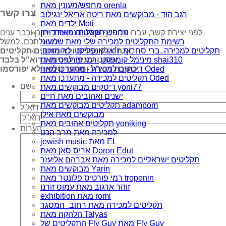
מחפש/מעונין מאת orenla
צרו קשר
רגב הוד - מבוקשים מאת ריטה אריאל ינגילוב
ילדים מאת Moti
מחפש תקליטים מאת דורון
לפני יצירת קשר, עברו על הדף
שאלות נפוצות
, ייתכן וכבר ענינו
רשימת התקליטים למכירה שלי מאת שמעוני
לשאלתכם. למשל:
תקליטים למכירה..ברי סחרוֹף, ז׳אן קונפליקט, כרומוזום,
אנחנו לא קונים ולא מוכרים תקליטים,
מינימל קומפקט, רמי פורטיס מאת shai310
אנחנו עונים לפניות בדוא"ל בלבד,
דיסקים למכירה - מתעדכן מאת Oded
כתובת דוא"ל ומספר טלפון לא יפורסמו.
תקליטים למכירה - מתעדכן מאת Oded
שם
דיסקים מבוקשים מאת yoni77
ישנים ואהובים מאת חיים
תקליטים מבוקשים מאת adampom
דוא"ל
מבוקשים מאת אילן
תקליטים אהובים מאת yoniking
הערות
למכירה מאת מרב הכט
jewish music מאת EL
אריס סאן מאת Doron Edut
תקליטים ישראליים למכירה מאת אברהם אליעזר
מבוקשים מאת Yarin
רמי פורטיס פלונטר מאת troponin
זוהר ארגוב מאת עמוס זורנו
exhibition מאת romi
תקליטים למכירה מאת רחוב_המסגר
הלהקה מאת Talyas
התקליטים של Fly Guy מאת Fly Guy