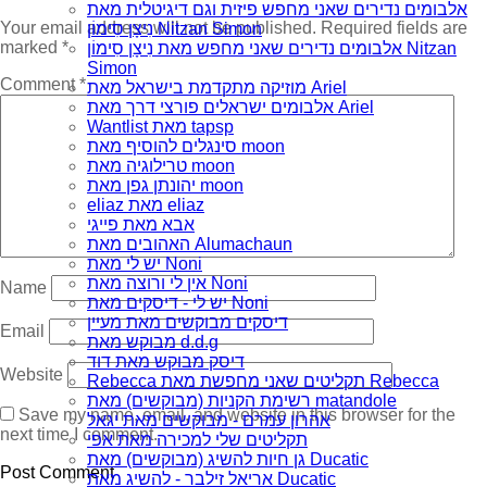
אלבומים נדירים שאני מחפש פיזית וגם דיגיטלית מאת
Your email address will not be published.
Required fields are
נִיצָן סִימוֹן Nitzan Simon
marked
*
אלבומים נדירים שאני מחפש מאת נִיצָן סִימוֹן Nitzan
Simon
Comment
*
מוזיקה מתקדמת בישראל מאת Ariel
אלבומים ישראלים פורצי דרך מאת Ariel
Wantlist מאת tapsp
סינגלים להוסיף מאת moon
טרילוגיה מאת moon
יהונתן גפן מאת moon
eliaz מאת eliaz
אבא מאת פייגי
האהובים מאת Alumachaun
יש לי מאת Noni
אין לי ורוצה מאת Noni
Name
יש לי - דיסקים מאת Noni
דיסקים מבוקשים מאת מעיין
Email
מבוקש מאת d.d.g
דיסק מבוקש מאת דוד
Website
Rebecca תקליטים שאני מחפשת מאת Rebecca
רשימת הקניות (מבוקשים) מאת matandole
Save my name, email, and website in this browser for the
אהרון עמרם - מבוקשים מאת יגאל
next time I comment.
תקליטים שלי למכירה מאת אפי
גן חיות להשיג (מבוקשים) מאת Ducatic
אריאל זילבר - להשיג מאת Ducatic