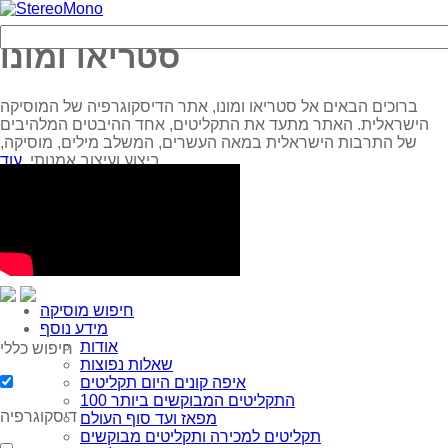
סטריאו ומונו
ברוכים הבאים אל סטריאו ומונו, אתר הדיסקוגרפיה של המוסיקה
הישראלית. האתר מתעד את התקליטים, אחד ההיבטים המלהיבים
של התרבות הישראלית במאה העשרים, המשלב מילים, מוסיקה,
עוד...
ביצוע ועיצוב אמנותי.
חיפוש מוסיקה
מידע נוסף
אודות
חיפוש כללי
שאלות נפוצות
איפה קונים היום תקליטים
100 התקליטים המבוקשים ביותר
דיסקוגרפיה
מפאז ועד סוף העולם
תקליטים למכירה ותקליטים מבוקשים