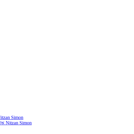
חומרים שהייתי רוצה להשמיע בתוכנית שלי מאת נִיצָן סִימוֹן mon
אלבומים נדירים שאני מחפש פיזית וגם דיגיטלית מאת נִיצָן סִימוֹן Nitzan Simon