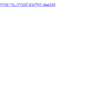
תקליטים למכירה..ברי סחרוֹף, ז׳אן קונפליקט, כרומוזום, מינימל קומפקט, רמי פורטיס מאת shai310