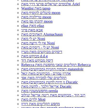
אלבומים ישראלים פורצי דרך מאת Ariel
Wantlist מאת tapsp
סינגלים להוסיף מאת moon
טרילוגיה מאת moon
יהונתן גפן מאת moon
eliaz מאת eliaz
אבא מאת פייגי
האהובים מאת Alumachaun
יש לי מאת Noni
אין לי ורוצה מאת Noni
יש לי - דיסקים מאת Noni
דיסקים מבוקשים מאת מעיין
מבוקש מאת d.d.g
דיסק מבוקש מאת דוד
Rebecca תקליטים שאני מחפשת מאת Rebecca
רשימת הקניות (מבוקשים) מאת matandole
אהרון עמרם - מבוקשים מאת יגאל
תקליטים שלי למכירה מאת אפי
גן חיות להשיג (מבוקשים) מאת Ducatic
אריאל זילבר - להשיג מאת Ducatic
מחפש/מעונין מאת orenla
רגב הוד - מבוקשים מאת ריטה אריאל ינגילוב
ילדים מאת Moti
מחפש תקליטים מאת דורון