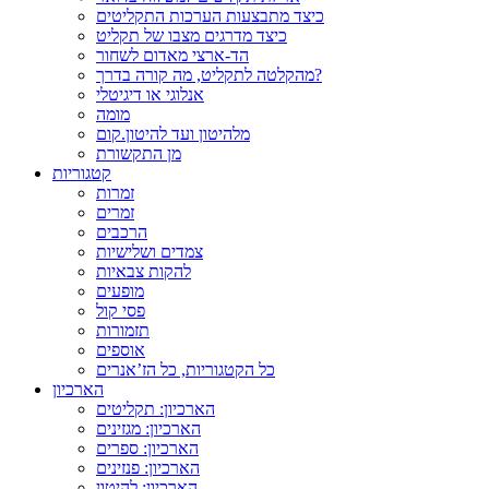
כיצד מתבצעות הערכות התקליטים
כיצד מדרגים מצבו של תקליט
הד-ארצי מאדום לשחור
מהקלטה לתקליט, מה קורה בדרך?
אנלוגי או דיגיטלי
מומה
מלהיטון ועד להיטון.קום
מן התקשורת
קטגוריות
זמרות
זמרים
הרכבים
צמדים ושלישיות
להקות צבאיות
מופעים
פסי קול
תזמורות
אוספים
כל הקטגוריות, כל הז’אנרים
הארכיון
הארכיון: תקליטים
הארכיון: מגזינים
הארכיון: ספרים
הארכיון: פנזינים
הארכיון: להיטון