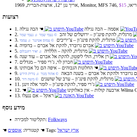
הברית, 1969, Monitor, MFS 746, סטריאו,
$15
רצועות
הבה נגילה
1. אסמה‏ – הבה נגילה
☚
2. מרגלית, להקת פינג’ון‏ – ירושלים של זהב
© נעמי שמר ♫ נעמי שמר
3. מרגלית, להקת פינג’ון‏ – צ’יריבים
© עמוס אטינגר ♫ עממי
4. אברם גרוברד, להקת אל אברם‏ – בדומיה
5. מרגלית, להקה‏ – הללויה
♫ יאיר רוזנבלום
6. רן אלירן, הולי ליפטון, להקת אל אברם‏ – עוד שנה
7. חברון לוי, ג’רי ספיר‏ – מגדלים
☚
אברם גרוברד ולהקת אל אברם‏ – בשנה הבאה
© אהוד מנור ♫ נורית הירש
10. מרגלית, להקת פינג’ון‏ – ערב של שושנים
© משה דור
11. ג’רי ספיר, להקת פינג’ון‏ – לומר אלה זינגן
Wilma G
12. ארבעה קולות‏ – אין כאלוקינו
☚
13. ראקל‏ – אם ננעלו
מידע נוסף
Folkways
תקליטור למכירה:
ארץ ישראל
☚ Tags:
☚ קטגוריה:
אוספים