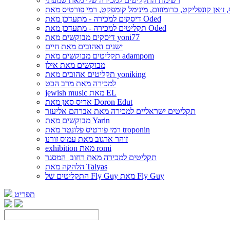
רשימת התקליטים למכירה שלי מאת שמעוני
דיסקים למכירה - מתעדכן מאת Oded
תקליטים למכירה - מתעדכן מאת Oded
דיסקים מבוקשים מאת yoni77
ישנים ואהובים מאת חיים
תקליטים מבוקשים מאת adampom
מבוקשים מאת אילן
תקליטים אהובים מאת yoniking
למכירה מאת מרב הכט
jewish music מאת EL
אריס סאן מאת Doron Edut
תקליטים ישראליים למכירה מאת אברהם אליעזר
מבוקשים מאת Yarin
רמי פורטיס פלונטר מאת troponin
זוהר ארגוב מאת עמוס זורנו
exhibition מאת romi
תקליטים למכירה מאת רחוב_המסגר
הלהקה מאת Talyas
התקליטים של Fly Guy מאת Fly Guy
תפריט