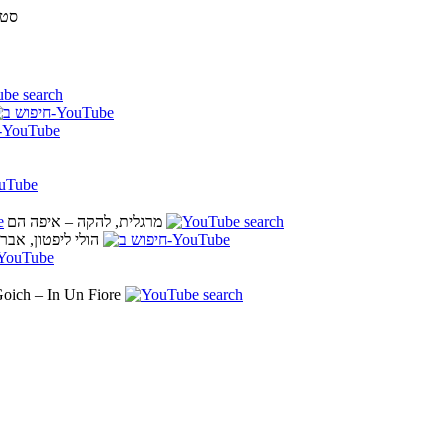
אריך נגן “12, ארצות-
החלונות הגבוהים – איפה הם כל אבותינו
8. מרגלית, להקה‏ – איפה הם
9. הולי ליפטון, 
oich – In Un Fiore