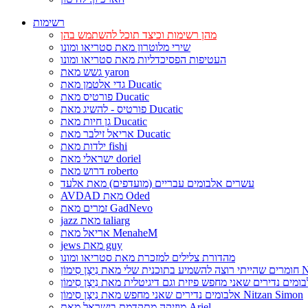
רשימות
מהן רשימות וכיצד תוכל להשתמש בהן
שירי מלוטרון מאת סטריאו ומונו
העטיפות הפסיכדליות מאת סטריאו ומונו
גשש מאת yaron
גדי אלטמן מאת Ducatic
פורטיס מאת Ducatic
פורטיס - להשיג מאת Ducatic
גן חיות מאת Ducatic
אריאל זילבר מאת Ducatic
ילדות מאת fishi
ישראלי מאת doriel
דרוש מאת roberto
עשרים אלבומים עבריים (מועדפים) מאת אלעד
AVDAD מאת Oded
זמרים מאת GadNevo
jazz מאת taliarg
אריאל מאת MenaheM
jews מאת guy
מהדורת צלילים למזכרת מאת סטריאו ומונו
Nitzan Si
אלבומים נדירים שאני מחפש מאת נִיצָן סִימוֹן Nitzan Simon
מוזיקה מתקדמת בישראל מאת Ariel