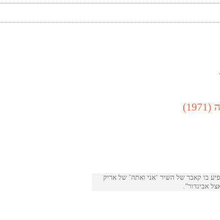
19)
ום הזה משנת 1970, מפני שמופיע בו קאבר של השיר ‘אני ואתה’ של אריק