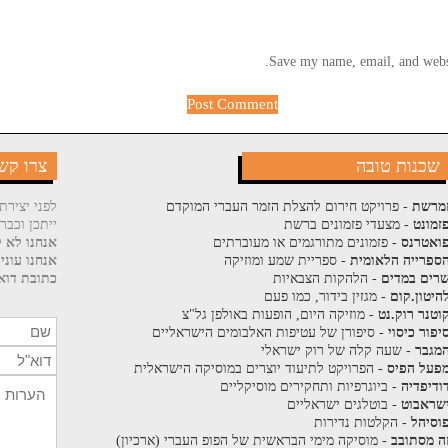
Save my name, email, and websi
שכנות טובה
צרו קש
מרשת
- פרויקט חירום להצלת הזמר העברי המוקדם
לפני יצירת
זמונט
- מצעדי פזמונים ברשת
ייתכן וכבר
ואטרנס
- פזמונים מתורגמים או מעוברתים
אנחנו לא ק
ספרייה הלאומית
- ספריית שמע ומוזיקה
אנחנו עוני
רים במדים
- הלהקות הצבאיות
כתובת דוא"
היטון.קום
- מגזין בידור, כמו פעם
וטנר רוק.נט
- מוזיקה היום, הופעות באולפן גל"צ
יפור כיסוי
- סיפורן של עטיפות האלבומים הישראליים
מגבר
- שעה קלה של רוק ישראלי
פעל הפיס
- הפרויקט לתיעוד יוצרים במוסיקה הישראלית
ודיפדיה
- ביוגרפיות ותחקירים מוסיקליים
שראבוט
- בוטלגים ישראליים
וסיהל
- הקלטות נדירות
ה מסתובב
- מוסיקה מימי הבראשית של הפופ העברי (ארכיון)