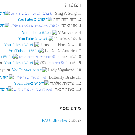
רצועות
1. Sing A Song
‏ © ברברה גרוס‏ ♫ ברברה גרוס
2. רוזה רוזה רוזה
3. אני ואתה
‏ © אריק איינשטיין‏ ♫ מיקי גבריאלוב
4. Y Volver’e
5. אני מבטיח לך
6. Jerusalem Hoe-Down
7. La Da Da America
8. ושוב אתכם
‏ © דודו ברק‏ ♫ נורית הירש
9. עופרה
☚
‏ © רמי דנוך
(X)
10. Lady Vagabond
☚
רן אלירן 
11. Butterfly Bride
‏ © רן אלירן‏ ♫ רן אלירן
12. שדמתי, אלתור
13. בשנה הבאה
‏ © אהוד מנור‏ ♫ נורית הירש
מידע נוסף
להאזנה:
FAU Libraries