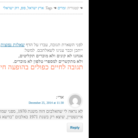
☚ קטגוריה:
זמרים
☚ Tags:
ארץ ישראל
,
פופ
,
רוק ישראלי
לפני השארת תגובה, עברו על הדף
שאלות נפוצות
,
ייתכן וכבר ענינו לשאלתכם. למשל:
אנחנו לא קונים ולא מוכרים תקליטים,
ולא מתקשרים למספרי טלפון לא מוכרים.
תגובה לחיים כפולים בהופעה חיה (71
ארי
:
December 25, 2014 at 11:30
לא נראה לי שהאלב
איינשטיין, שיצא רק בשנת 1971 באלבום “בדשא אצל אביגדור”.
Reply