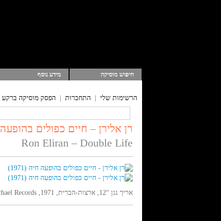
חיפוש מוסיקה
מידע נוסף
הרשימות שלי
|
התחברות
|
הפסק מוסיקה ברקע
רן אלירן – חיים כפולים בהופעה חיה 
Ron Eliran – Double Life
אריך נגן “12, ארצות-הברית, 1971, Michael Records, -, סטריאו,