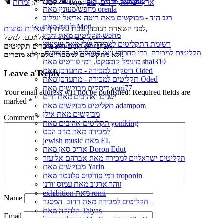
אריאל זילבר - להשיג מאת Ducatic
ארץ ישראל
,
ילדים
,
פופ
☚ Tags:
☚ קטגוריה:
זמרות
מחפש/מעונין מאת orenla
רגב הוד - מבוקשים מאת ריטה אריאל ינגילוב
ילדים מאת Moti
,
לפני השארת תגובה, עברו על הדף
שאלות נפוצות
מחפש תקליטים מאת דורון
ייתכן וכבר ענינו לשאלתכם. למשל:
רשימת התקליטים למכירה שלי מאת שמעוני
אנחנו לא קונים ולא מוכרים תקליטים,
תקליטים למכירה..ברי סחרוֹף, ז׳אן קונפליקט, כרומוזום,
ולא מתקשרים למספרי טלפון לא מוכרים.
מינימל קומפקט, רמי פורטיס מאת shai310
דיסקים למכירה - מתעדכן מאת Oded
Leave a Reply
תקליטים למכירה - מתעדכן מאת Oded
דיסקים מבוקשים מאת yoni77
Your email address will not be published.
Required fields are
ישנים ואהובים מאת חיים
marked
*
תקליטים מבוקשים מאת adampom
מבוקשים מאת אילן
Comment
*
תקליטים אהובים מאת yoniking
למכירה מאת מרב הכט
jewish music מאת EL
אריס סאן מאת Doron Edut
תקליטים ישראליים למכירה מאת אברהם אליעזר
מבוקשים מאת Yarin
רמי פורטיס פלונטר מאת troponin
זוהר ארגוב מאת עמוס זורנו
exhibition מאת romi
Name
תקליטים למכירה מאת רחוב_המסגר
הלהקה מאת Talyas
Email