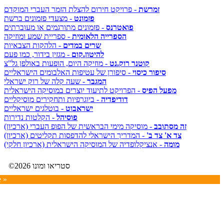
זמרשת
- פרויקט חירום להצלת הזמר העברי המוקדם
פזמונט
- מצעדי פזמונים ברשת
פואטרנס
- פזמונים מתורגמים או מעוברתים
הספרייה הלאומית
- ספריית שמע ומוזיקה
שרים במדים
- הלהקות הצבאיות
להיטון.קום
- מגזין בידור, כמו פעם
קוטנר רוק.נט
- מוזיקה היום, הופעות באולפן גל"צ
סיפור כיסוי
- סיפורן של עטיפות האלבומים הישראליים
המגבר
- שעה קלה של רוק ישראלי
מפעל הפיס
- הפרויקט לתיעוד יוצרים במוסיקה הישראלית
דודיפדיה
- ביוגרפיות ותחקירים מוסיקליים
ישראבוט
- בוטלגים ישראליים
פוסיהל
- הקלטות נדירות
זה מסתובב
- מוסיקה מימי הבראשית של הפופ העברי (ארכיון)
צד א' צד ב'
- המדריך הישראלי להדפסות תקליטים (ארכיון)
מומה
- אנציקלופדיה של המוסיקה הישראלית (ארכיון חלקי)
©2026 סטריאו ומונו
e »