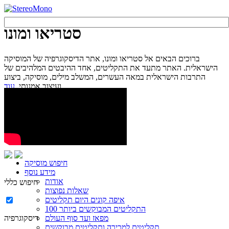
סטריאו ומונו
ברוכים הבאים אל סטריאו ומונו, אתר הדיסקוגרפיה של המוסיקה
הישראלית. האתר מתעד את התקליטים, אחד ההיבטים המלהיבים של
התרבות הישראלית במאה העשרים, המשלב מילים, מוסיקה, ביצוע
עוד...
ועיצוב אמנותי.
חיפוש מוסיקה
מידע נוסף
אודות
חיפוש כללי
שאלות נפוצות
איפה קונים היום תקליטים
100 התקליטים המבוקשים ביותר
מפאז ועד סוף העולם
דיסקוגרפיה
תקליטים למכירה ותקליטים מבוקשים