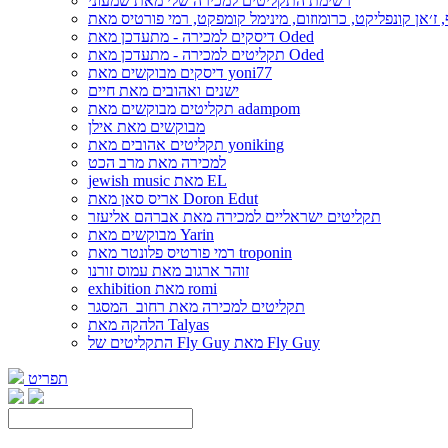
רשימת התקליטים למכירה שלי מאת שמעוני
דיסקים למכירה - מתעדכן מאת Oded
תקליטים למכירה - מתעדכן מאת Oded
דיסקים מבוקשים מאת yoni77
ישנים ואהובים מאת חיים
תקליטים מבוקשים מאת adampom
מבוקשים מאת אילן
תקליטים אהובים מאת yoniking
למכירה מאת מרב הכט
jewish music מאת EL
אריס סאן מאת Doron Edut
תקליטים ישראליים למכירה מאת אברהם אליעזר
מבוקשים מאת Yarin
רמי פורטיס פלונטר מאת troponin
זוהר ארגוב מאת עמוס זורנו
exhibition מאת romi
תקליטים למכירה מאת רחוב_המסגר
הלהקה מאת Talyas
התקליטים של Fly Guy מאת Fly Guy
תפריט