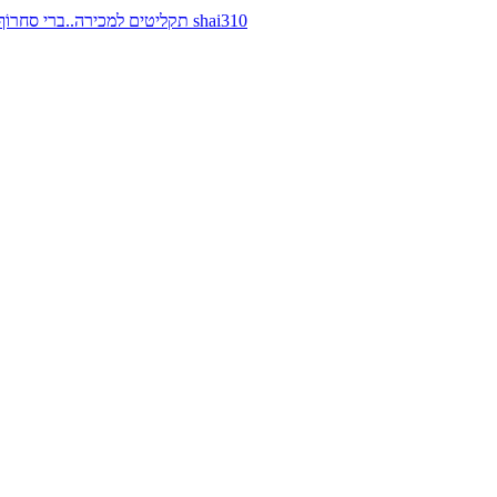
תקליטים למכירה..ברי סחרוֹף, ז׳אן קונפליקט, כרומוזום, מינימל קומפקט, רמי פורטיס מאת shai310