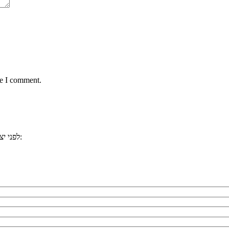
me I comment.
, ייתכן וכבר ענינו לשאלתכם. למשל:
לפני י