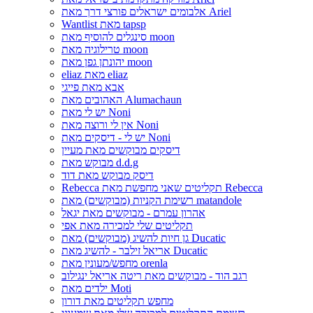
אלבומים ישראלים פורצי דרך מאת Ariel
Wantlist מאת tapsp
סינגלים להוסיף מאת moon
טרילוגיה מאת moon
יהונתן גפן מאת moon
eliaz מאת eliaz
אבא מאת פייגי
האהובים מאת Alumachaun
יש לי מאת Noni
אין לי ורוצה מאת Noni
יש לי - דיסקים מאת Noni
דיסקים מבוקשים מאת מעיין
מבוקש מאת d.d.g
דיסק מבוקש מאת דוד
Rebecca תקליטים שאני מחפשת מאת Rebecca
רשימת הקניות (מבוקשים) מאת matandole
אהרון עמרם - מבוקשים מאת יגאל
תקליטים שלי למכירה מאת אפי
גן חיות להשיג (מבוקשים) מאת Ducatic
אריאל זילבר - להשיג מאת Ducatic
מחפש/מעונין מאת orenla
רגב הוד - מבוקשים מאת ריטה אריאל ינגילוב
ילדים מאת Moti
מחפש תקליטים מאת דורון