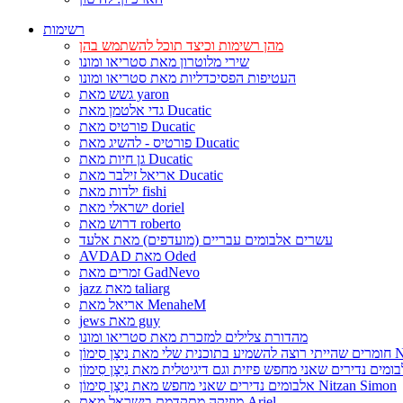
רשימות
מהן רשימות וכיצד תוכל להשתמש בהן
שירי מלוטרון מאת סטריאו ומונו
העטיפות הפסיכדליות מאת סטריאו ומונו
גשש מאת yaron
גדי אלטמן מאת Ducatic
פורטיס מאת Ducatic
פורטיס - להשיג מאת Ducatic
גן חיות מאת Ducatic
אריאל זילבר מאת Ducatic
ילדות מאת fishi
ישראלי מאת doriel
דרוש מאת roberto
עשרים אלבומים עבריים (מועדפים) מאת אלעד
AVDAD מאת Oded
זמרים מאת GadNevo
jazz מאת taliarg
אריאל מאת MenaheM
jews מאת guy
מהדורת צלילים למזכרת מאת סטריאו ומונו
Nitzan Si
אלבומים נדירים שאני מחפש מאת נִיצָן סִימוֹן Nitzan Simon
מוזיקה מתקדמת בישראל מאת Ariel