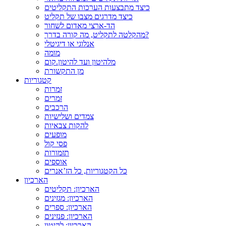
כיצד מתבצעות הערכות התקליטים
כיצד מדרגים מצבו של תקליט
הד-ארצי מאדום לשחור
מהקלטה לתקליט, מה קורה בדרך?
אנלוגי או דיגיטלי
מומה
מלהיטון ועד להיטון.קום
מן התקשורת
קטגוריות
זמרות
זמרים
הרכבים
צמדים ושלישיות
להקות צבאיות
מופעים
פסי קול
תזמורות
אוספים
כל הקטגוריות, כל הז’אנרים
הארכיון
הארכיון: תקליטים
הארכיון: מגזינים
הארכיון: ספרים
הארכיון: פנזינים
הארכיון: להיטון