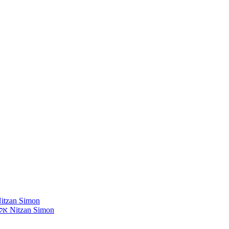
חומרים שהייתי רוצה להשמיע בתוכנית שלי מאת נִיצָן סִימוֹן mon
אלבומים נדירים שאני מחפש פיזית וגם דיגיטלית מאת נִיצָן סִימוֹן Nitzan Simon