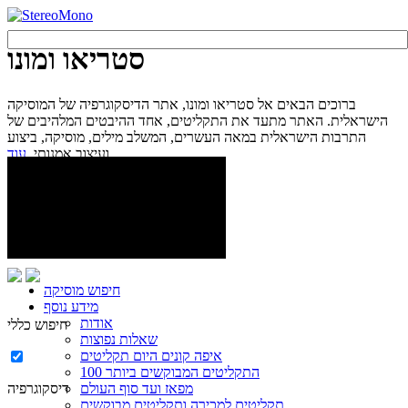
סטריאו ומונו
ברוכים הבאים אל סטריאו ומונו, אתר הדיסקוגרפיה של המוסיקה
הישראלית. האתר מתעד את התקליטים, אחד ההיבטים המלהיבים של
התרבות הישראלית במאה העשרים, המשלב מילים, מוסיקה, ביצוע
עוד...
ועיצוב אמנותי.
חיפוש מוסיקה
מידע נוסף
אודות
חיפוש כללי
שאלות נפוצות
איפה קונים היום תקליטים
100 התקליטים המבוקשים ביותר
מפאז ועד סוף העולם
דיסקוגרפיה
תקליטים למכירה ותקליטים מבוקשים