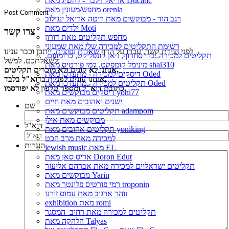
אריאל זילבר - להשיג מאת Ducatic
מחפש/מעונין מאת orenla
רגב הוד - מבוקשים מאת ריטה אריאל ינגילוב
ילדים מאת Moti
צרו קשר
מחפש תקליטים מאת דורון
רשימת התקליטים למכירה שלי מאת שמעוני
לפני יצירת קשר, עברו על הדף
שאלות נפוצות
, ייתכן וכבר ענינו
תקליטים למכירה..ברי סחרוֹף, ז׳אן קונפליקט, כרומוזום,
לשאלתכם. למשל:
מינימל קומפקט, רמי פורטיס מאת shai310
אנחנו לא קונים ולא מוכרים תקליטים,
דיסקים למכירה - מתעדכן מאת Oded
אנחנו עונים לפניות בדוא"ל בלבד,
תקליטים למכירה - מתעדכן מאת Oded
כתובת דוא"ל ומספר טלפון לא יפורסמו.
דיסקים מבוקשים מאת yoni77
ישנים ואהובים מאת חיים
שם
תקליטים מבוקשים מאת adampom
מבוקשים מאת אילן
דוא"ל
תקליטים אהובים מאת yoniking
למכירה מאת מרב הכט
הערות
jewish music מאת EL
אריס סאן מאת Doron Edut
תקליטים ישראליים למכירה מאת אברהם אליעזר
מבוקשים מאת Yarin
רמי פורטיס פלונטר מאת troponin
זוהר ארגוב מאת עמוס זורנו
exhibition מאת romi
תקליטים למכירה מאת רחוב_המסגר
הלהקה מאת Talyas