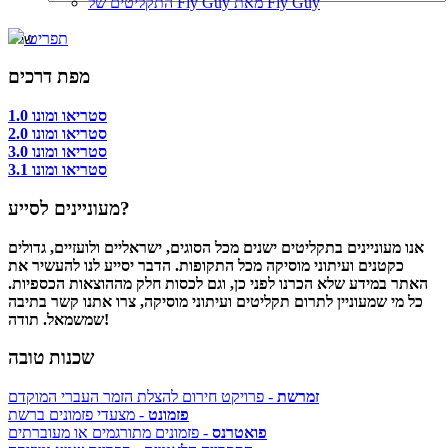
התקליטים של Fly Guy מאת Fly Guy
תפריט
מפת דרכים
סטריאו ומונו 1.0
סטריאו ומונו 2.0
סטריאו ומונו 3.0
סטריאו ומונו 3.1
מעוניינים לסייע?
אנו מעוניינים בתקליטים ישנים מכל הסוגים, ישראליים ולועזיים, גדולים
כקטנים ועיתוני מוסיקה מכל התקופות. הדבר יסייע לנו להעשיר את
האתר במידע שלא הכרנו לפני כן, וגם לכסות חלק מההוצאות הכספיות.
כל מי שמעוניין לתרום תקליטים ועיתוני מוסיקה, צרו אתנו קשר בתיבה
שמשמאל. תודה!
שכנות טובה
זמרשת
- פרויקט חירום להצלת הזמר העברי המוקדם
פזמונט
- מצעדי פזמונים ברשת
פואטרנס
- פזמונים מתורגמים או מעוברתים