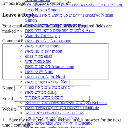
ולא מתקשרים למספרי טלפון לא מוכרים.
אלבומים נדירים שאני מחפש פיזית וגם דיגיטלית מאת נִיצָן
סִימוֹן Nitzan Simon
Leave a Reply
אלבומים נדירים שאני מחפש מאת נִיצָן סִימוֹן Nitzan
Simon
מוזיקה מתקדמת בישראל מאת Ariel
Your email address will not be published.
Required fields are
אלבומים ישראלים פורצי דרך מאת Ariel
marked
*
Wantlist מאת tapsp
Comment
*
סינגלים להוסיף מאת moon
טרילוגיה מאת moon
יהונתן גפן מאת moon
eliaz מאת eliaz
אבא מאת פייגי
האהובים מאת Alumachaun
יש לי מאת Noni
אין לי ורוצה מאת Noni
יש לי - דיסקים מאת Noni
דיסקים מבוקשים מאת מעיין
Name
מבוקש מאת d.d.g
דיסק מבוקש מאת דוד
Email
Rebecca תקליטים שאני מחפשת מאת Rebecca
רשימת הקניות (מבוקשים) מאת matandole
Website
אהרון עמרם - מבוקשים מאת יגאל
תקליטים שלי למכירה מאת אפי
Save my name, email, and website in this browser for the next
גן חיות להשיג (מבוקשים) מאת Ducatic
time I comment.