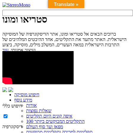
Translate »
סטריאו ומונו
ברוכים הבאים אל סטריאו ומונו, אתר הדיסקוגרפיה של המוסיקה
הישראלית. האתר מתעד את התקליטים, אחד ההיבטים המלהיבים של
התרבות הישראלית במאה העשרים, המשלב מילים, מוסיקה, ביצוע
עוד...
ועיצוב אמנותי.
חיפוש מוסיקה
מידע נוסף
אודות
חיפוש כללי
שאלות נפוצות
איפה קונים היום תקליטים
100 התקליטים המבוקשים ביותר
מפאז ועד סוף העולם
דיסקוגרפיה
תקליטים למכירה ותקליטים מבוקשים