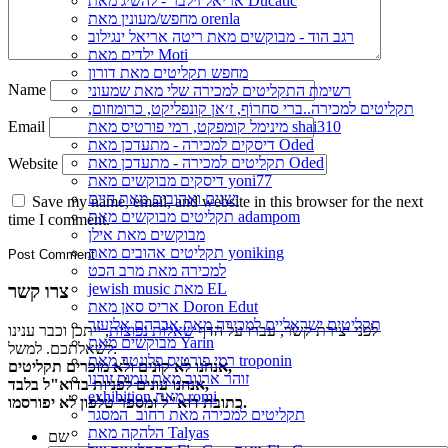
אריאל זילבר - להשיג מאת Ducatic
מחפש/מעונין מאת orenla
רגב הוד - מבוקשים מאת ריטה אריאל ינגילוב
ילדים מאת Moti
מחפש תקליטים מאת דורון
Name
רשימת התקליטים למכירה שלי מאת שמעוני
תקליטים למכירה..ברי סחרוֹף, ז׳אן קונפליקט, כרומוזום,
Email
מינימל קומפקט, רמי פורטיס מאת shai310
דיסקים למכירה - מתעדכן מאת Oded
תקליטים למכירה - מתעדכן מאת Oded
Website
דיסקים מבוקשים מאת yoni77
ישנים ואהובים מאת חיים
Save my name, email, and website in this browser for the next
תקליטים מבוקשים מאת adampom
time I comment.
מבוקשים מאת אילן
תקליטים אהובים מאת yoniking
למכירה מאת מרב הכט
jewish music מאת EL
צרו קשר
אריס סאן מאת Doron Edut
תקליטים ישראליים למכירה מאת אברהם אליעזר
לפני יצירת קשר, עברו על הדף
שאלות נפוצות
, ייתכן וכבר ענינו
מבוקשים מאת Yarin
לשאלתכם. למשל:
רמי פורטיס פלונטר מאת troponin
אנחנו לא קונים ולא מוכרים תקליטים,
זוהר ארגוב מאת עמוס זורנו
אנחנו עונים לפניות בדוא"ל בלבד,
exhibition מאת romi
כתובת דוא"ל ומספר טלפון לא יפורסמו.
תקליטים למכירה מאת רחוב_המסגר
הלהקה מאת Talyas
שם