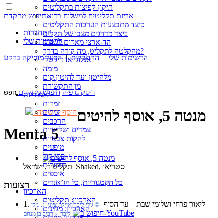
תיקון קפיצות בתקליטים
חיפוש מתקדם »
אריזת תקליטים למשלוח בדואר
כיצד מתבצעות הערכות התקליטים
התחברות
כיצד מדרגים מצבו של תקליט
הרשימות שלי
הד-ארצי מאדום לשחור
מהקלטה לתקליט, מה קורה בדרך?
הרשימות שלי
|
התחברות
|
הפעל מוסיקה ברקע
אנלוגי או דיגיטלי
מומה
מלהיטון ועד להיטון.קום
מן התקשורת
דיסקוגרפיה
חיפוש מתקדם
קטגוריות
זמרות
מנטה 5, אוסף להיטים
זמרים
הוסף לרשימה
הרכבים
Menta 5
צמדים ושלישיות
להקות צבאיות
מופעים
פסי קול
תזמורות
תקליטור, ישראל, Shaked, סטריאו
אוספים
כל הקטגוריות, כל הז’אנרים
רצועות
הארכיון
הארכיון: תקליטים
1. ליאור פרחי ושלומי שבת‏ – עד הסוף
‏ © גילי ליבר ואיילת ציוני‏ ♫ גילי
הארכיון: מגזינים
ליבר‏ ♭ רביב בן מנחם
הארכיון: ספרים