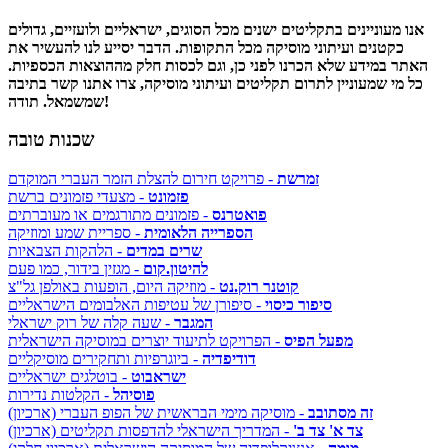
אנו מעוניינים בתקליטים ישנים מכל הסוגים, ישראליים ולועזיים, גדולים
כקטנים ועיתוני מוסיקה מכל התקופות. הדבר יסייע לנו להעשיר את
האתר במידע שלא הכרנו לפני כן, וגם לכסות חלק מההוצאות הכספיות.
כל מי שמעוניין לתרום תקליטים ועיתוני מוסיקה, צרו אתנו קשר בתיבה
שמשמאל. תודה!
שכנות טובה
זמרשת
- פרויקט חירום להצלת הזמר העברי המוקדם
פזמונט
- מצעדי פזמונים ברשת
פואטרנס
- פזמונים מתורגמים או מעוברתים
הספרייה הלאומית
- ספריית שמע ומוזיקה
שרים במדים
- הלהקות הצבאיות
להיטון.קום
- מגזין בידור, כמו פעם
קוטנר רוק.נט
- מוזיקה היום, הופעות באולפן גל"צ
סיפור כיסוי
- סיפורן של עטיפות האלבומים הישראליים
המגבר
- שעה קלה של רוק ישראלי
מפעל הפיס
- הפרויקט לתיעוד יוצרים במוסיקה הישראלית
דודיפדיה
- ביוגרפיות ותחקירים מוסיקליים
ישראבוט
- בוטלגים ישראליים
פוסיהל
- הקלטות נדירות
זה מסתובב
- מוסיקה מימי הבראשית של הפופ העברי (ארכיון)
צד א' צד ב'
- המדריך הישראלי להדפסות תקליטים (ארכיון)