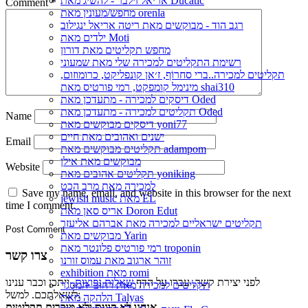
אריאל זילבר - להשיג מאת Ducatic
Comment
*
מחפש/מעונין מאת orenla
רגב הוד - מבוקשים מאת ריטה אריאל ינגילוב
ילדים מאת Moti
מחפש תקליטים מאת דורון
רשימת התקליטים למכירה שלי מאת שמעוני
תקליטים למכירה..ברי סחרוֹף, ז׳אן קונפליקט, כרומוזום,
מינימל קומפקט, רמי פורטיס מאת shai310
דיסקים למכירה - מתעדכן מאת Oded
תקליטים למכירה - מתעדכן מאת Oded
Name
דיסקים מבוקשים מאת yoni77
ישנים ואהובים מאת חיים
Email
תקליטים מבוקשים מאת adampom
מבוקשים מאת אילן
Website
תקליטים אהובים מאת yoniking
למכירה מאת מרב הכט
Save my name, email, and website in this browser for the next
jewish music מאת EL
time I comment.
אריס סאן מאת Doron Edut
תקליטים ישראליים למכירה מאת אברהם אליעזר
מבוקשים מאת Yarin
רמי פורטיס פלונטר מאת troponin
צרו קשר
זוהר ארגוב מאת עמוס זורנו
exhibition מאת romi
לפני יצירת קשר, עברו על הדף
שאלות נפוצות
, ייתכן וכבר ענינו
תקליטים למכירה מאת רחוב_המסגר
לשאלתכם. למשל:
הלהקה מאת Talyas
אנחנו לא קונים ולא מוכרים תקליטים,