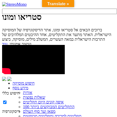
Translate »
סטריאו ומונו
ברוכים הבאים אל סטריאו ומונו, אתר הדיסקוגרפיה של המוסיקה
הישראלית. האתר מתעד את התקליטים, אחד ההיבטים המלהיבים של
התרבות הישראלית במאה העשרים, המשלב מילים, מוסיקה, ביצוע
עוד...
ועיצוב אמנותי.
חיפוש מוסיקה
מידע נוסף
אודות
חיפוש כללי
שאלות נפוצות
איפה קונים היום תקליטים
100 התקליטים המבוקשים ביותר
מפאז ועד סוף העולם
דיסקוגרפיה
תקליטים למכירה ותקליטים מבוקשים