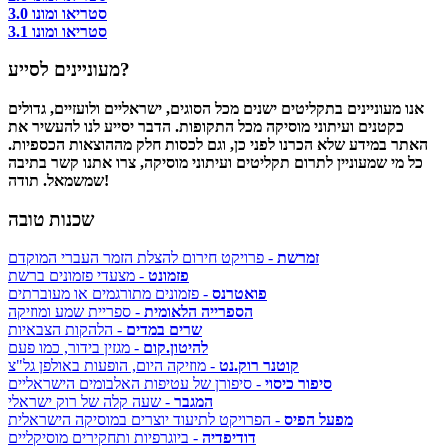
סטריאו ומונו 3.0
סטריאו ומונו 3.1
מעוניינים לסייע?
אנו מעוניינים בתקליטים ישנים מכל הסוגים, ישראליים ולועזיים, גדולים
כקטנים ועיתוני מוסיקה מכל התקופות. הדבר יסייע לנו להעשיר את
האתר במידע שלא הכרנו לפני כן, וגם לכסות חלק מההוצאות הכספיות.
כל מי שמעוניין לתרום תקליטים ועיתוני מוסיקה, צרו אתנו קשר בתיבה
שמשמאל. תודה!
שכנות טובה
זמרשת
- פרויקט חירום להצלת הזמר העברי המוקדם
פזמונט
- מצעדי פזמונים ברשת
פואטרנס
- פזמונים מתורגמים או מעוברתים
הספרייה הלאומית
- ספריית שמע ומוזיקה
שרים במדים
- הלהקות הצבאיות
להיטון.קום
- מגזין בידור, כמו פעם
קוטנר רוק.נט
- מוזיקה היום, הופעות באולפן גל"צ
סיפור כיסוי
- סיפורן של עטיפות האלבומים הישראליים
המגבר
- שעה קלה של רוק ישראלי
מפעל הפיס
- הפרויקט לתיעוד יוצרים במוסיקה הישראלית
דודיפדיה
- ביוגרפיות ותחקירים מוסיקליים