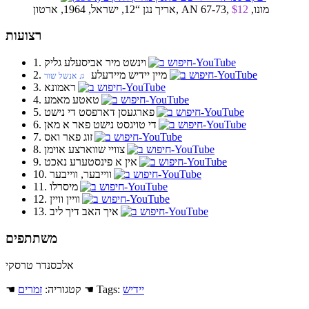
אריך נגן “12, ישראל, 1964, ארטון, AN 67-73, מונו,
$12
רצועות
1. וינשט מיר אביסעלע גליק
2. מיין יידיש מיידעלע
♫ אנשל שור
3. ראמונא
4. טאטע מאמע
5. פארגעסן דארפסט די נישט
6. די טויגסט נישט פאר א מאן
7. זוג פאר ואס
8. צוויי שווארצע אוימן
9. אין א פינסטערע נאכט
10. ווייבער, ווייבער
11. מיסרלו
12. וויין וויין
13. איך האב דיך ליב
משתתפים
אלכסנדר טרסקי
יידיש
☚ Tags:
☚ קטגוריה:
זמרים