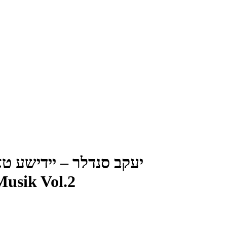
יעקב סנדלר – יידישע טאנץ מו
Musik Vol.2