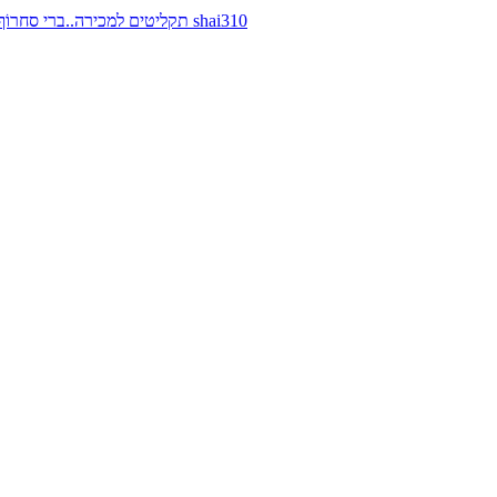
תקליטים למכירה..ברי סחרוֹף, ז׳אן קונפליקט, כרומוזום, מינימל קומפקט, רמי פורטיס מאת shai310