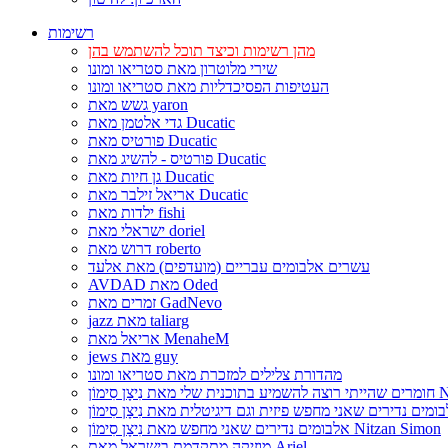
רשימות
מהן רשימות וכיצד תוכל להשתמש בהן
שירי מלוטרון מאת סטריאו ומונו
העטיפות הפסיכדליות מאת סטריאו ומונו
גשש מאת yaron
גדי אלטמן מאת Ducatic
פורטיס מאת Ducatic
פורטיס - להשיג מאת Ducatic
גן חיות מאת Ducatic
אריאל זילבר מאת Ducatic
ילדות מאת fishi
ישראלי מאת doriel
דרוש מאת roberto
עשרים אלבומים עבריים (מועדפים) מאת אלעד
AVDAD מאת Oded
זמרים מאת GadNevo
jazz מאת taliarg
אריאל מאת MenaheM
jews מאת guy
מהדורת צלילים למזכרת מאת סטריאו ומונו
Nitzan Si
אלבומים נדירים שאני מחפש מאת נִיצָן סִימוֹן Nitzan Simon
מוזיקה מתקדמת בישראל מאת Ariel