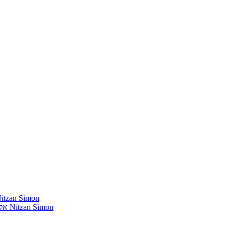
חומרים שהייתי רוצה להשמיע בתוכנית שלי מאת נִיצָן סִימוֹן mon
אלבומים נדירים שאני מחפש פיזית וגם דיגיטלית מאת נִיצָן סִימוֹן Nitzan Simon