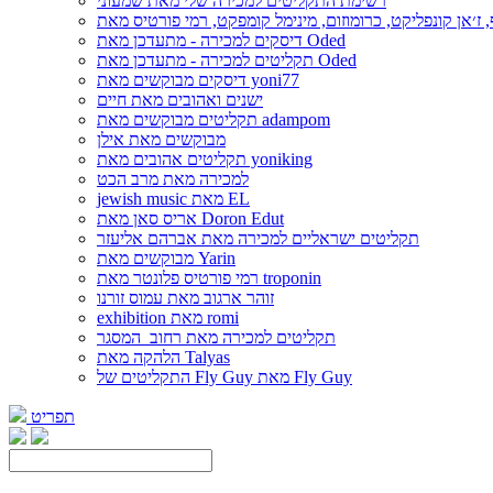
רשימת התקליטים למכירה שלי מאת שמעוני
דיסקים למכירה - מתעדכן מאת Oded
תקליטים למכירה - מתעדכן מאת Oded
דיסקים מבוקשים מאת yoni77
ישנים ואהובים מאת חיים
תקליטים מבוקשים מאת adampom
מבוקשים מאת אילן
תקליטים אהובים מאת yoniking
למכירה מאת מרב הכט
jewish music מאת EL
אריס סאן מאת Doron Edut
תקליטים ישראליים למכירה מאת אברהם אליעזר
מבוקשים מאת Yarin
רמי פורטיס פלונטר מאת troponin
זוהר ארגוב מאת עמוס זורנו
exhibition מאת romi
תקליטים למכירה מאת רחוב_המסגר
הלהקה מאת Talyas
התקליטים של Fly Guy מאת Fly Guy
תפריט