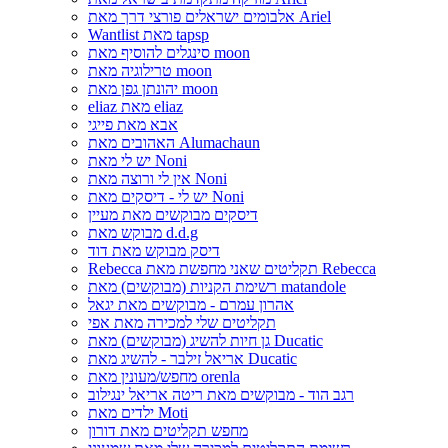
אלבומים ישראלים פורצי דרך מאת Ariel
Wantlist מאת tapsp
סינגלים להוסיף מאת moon
טרילוגיה מאת moon
יהונתן גפן מאת moon
eliaz מאת eliaz
אבא מאת פייגי
האהובים מאת Alumachaun
יש לי מאת Noni
אין לי ורוצה מאת Noni
יש לי - דיסקים מאת Noni
דיסקים מבוקשים מאת מעיין
מבוקש מאת d.d.g
דיסק מבוקש מאת דוד
Rebecca תקליטים שאני מחפשת מאת Rebecca
רשימת הקניות (מבוקשים) מאת matandole
אהרון עמרם - מבוקשים מאת יגאל
תקליטים שלי למכירה מאת אפי
גן חיות להשיג (מבוקשים) מאת Ducatic
אריאל זילבר - להשיג מאת Ducatic
מחפש/מעונין מאת orenla
רגב הוד - מבוקשים מאת ריטה אריאל ינגילוב
ילדים מאת Moti
מחפש תקליטים מאת דורון