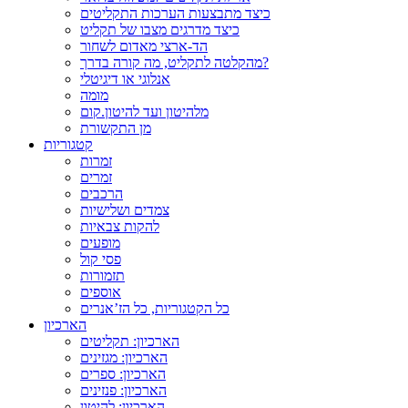
כיצד מתבצעות הערכות התקליטים
כיצד מדרגים מצבו של תקליט
הד-ארצי מאדום לשחור
מהקלטה לתקליט, מה קורה בדרך?
אנלוגי או דיגיטלי
מומה
מלהיטון ועד להיטון.קום
מן התקשורת
קטגוריות
זמרות
זמרים
הרכבים
צמדים ושלישיות
להקות צבאיות
מופעים
פסי קול
תזמורות
אוספים
כל הקטגוריות, כל הז’אנרים
הארכיון
הארכיון: תקליטים
הארכיון: מגזינים
הארכיון: ספרים
הארכיון: פנזינים
הארכיון: להיטון