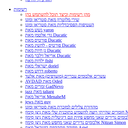
רשימות
מהן רשימות וכיצד תוכל להשתמש בהן
שירי מלוטרון מאת סטריאו ומונו
העטיפות הפסיכדליות מאת סטריאו ומונו
גשש מאת yaron
גדי אלטמן מאת Ducatic
פורטיס מאת Ducatic
פורטיס - להשיג מאת Ducatic
גן חיות מאת Ducatic
אריאל זילבר מאת Ducatic
ילדות מאת fishi
ישראלי מאת doriel
דרוש מאת roberto
עשרים אלבומים עבריים (מועדפים) מאת אלעד
AVDAD מאת Oded
זמרים מאת GadNevo
jazz מאת taliarg
אריאל מאת MenaheM
jews מאת guy
מהדורת צלילים למזכרת מאת סטריאו ומונו
Nitzan Si
אלבומים נדירים שאני מחפש מאת נִיצָן סִימוֹן Nitzan Simon
מוזיקה מתקדמת בישראל מאת Ariel