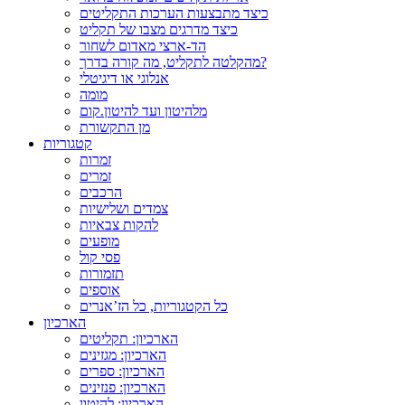
כיצד מתבצעות הערכות התקליטים
כיצד מדרגים מצבו של תקליט
הד-ארצי מאדום לשחור
מהקלטה לתקליט, מה קורה בדרך?
אנלוגי או דיגיטלי
מומה
מלהיטון ועד להיטון.קום
מן התקשורת
קטגוריות
זמרות
זמרים
הרכבים
צמדים ושלישיות
להקות צבאיות
מופעים
פסי קול
תזמורות
אוספים
כל הקטגוריות, כל הז’אנרים
הארכיון
הארכיון: תקליטים
הארכיון: מגזינים
הארכיון: ספרים
הארכיון: פנזינים
הארכיון: להיטון