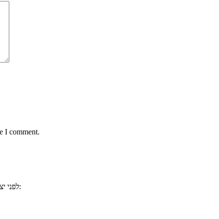
me I comment.
, ייתכן וכבר ענינו לשאלתכם. למשל:
לפני י