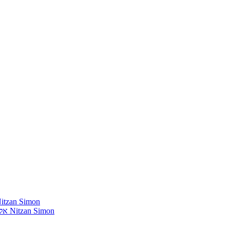
חומרים שהייתי רוצה להשמיע בתוכנית שלי מאת נִיצָן סִימוֹן mon
אלבומים נדירים שאני מחפש פיזית וגם דיגיטלית מאת נִיצָן סִימוֹן Nitzan Simon