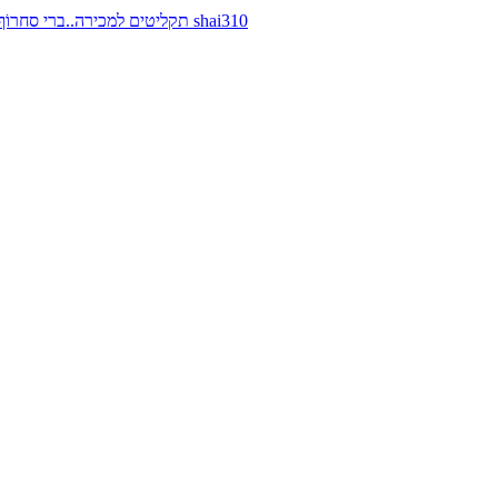
תקליטים למכירה..ברי סחרוֹף, ז׳אן קונפליקט, כרומוזום, מינימל קומפקט, רמי פורטיס מאת shai310