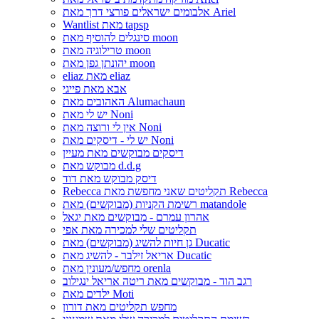
אלבומים ישראלים פורצי דרך מאת Ariel
Wantlist מאת tapsp
סינגלים להוסיף מאת moon
טרילוגיה מאת moon
יהונתן גפן מאת moon
eliaz מאת eliaz
אבא מאת פייגי
האהובים מאת Alumachaun
יש לי מאת Noni
אין לי ורוצה מאת Noni
יש לי - דיסקים מאת Noni
דיסקים מבוקשים מאת מעיין
מבוקש מאת d.d.g
דיסק מבוקש מאת דוד
Rebecca תקליטים שאני מחפשת מאת Rebecca
רשימת הקניות (מבוקשים) מאת matandole
אהרון עמרם - מבוקשים מאת יגאל
תקליטים שלי למכירה מאת אפי
גן חיות להשיג (מבוקשים) מאת Ducatic
אריאל זילבר - להשיג מאת Ducatic
מחפש/מעונין מאת orenla
רגב הוד - מבוקשים מאת ריטה אריאל ינגילוב
ילדים מאת Moti
מחפש תקליטים מאת דורון