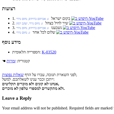
רצועות
1. בקום ישראל
‏ ♫ אברהם ברוידס, נחום נרדי
2. שיר לחיל בצהל
‏ ♫ נחום נרדי, יעקב רמון
3. נשבענו
‏ ♫ אברהם ברוידס, נחום נרדי
4. שלום לכל אחד
‏ ♫ נחום נרדי
מידע נוסף
K-03520
הספרייה הלאומית:
☚ קטגוריה:
זמרות
,
לפני השארת תגובה, עברו על הדף
שאלות נפוצות
ייתכן וכבר ענינו לשאלתכם. למשל:
אנחנו לא קונים ולא מוכרים תקליטים,
ולא מתקשרים למספרי טלפון לא מוכרים.
Leave a Reply
Your email address will not be published.
Required fields are marked