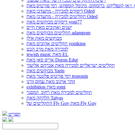
רשימת התקליטים למכירה שלי מאת שמעוני
דיסקים למכירה - מתעדכן מאת Oded
תקליטים למכירה - מתעדכן מאת Oded
דיסקים מבוקשים מאת yoni77
ישנים ואהובים מאת חיים
תקליטים מבוקשים מאת adampom
מבוקשים מאת אילן
תקליטים אהובים מאת yoniking
למכירה מאת מרב הכט
jewish music מאת EL
אריס סאן מאת Doron Edut
תקליטים ישראליים למכירה מאת אברהם אליעזר
מבוקשים מאת Yarin
רמי פורטיס פלונטר מאת troponin
זוהר ארגוב מאת עמוס זורנו
exhibition מאת romi
תקליטים למכירה מאת רחוב_המסגר
הלהקה מאת Talyas
התקליטים של Fly Guy מאת Fly Guy
תפריט