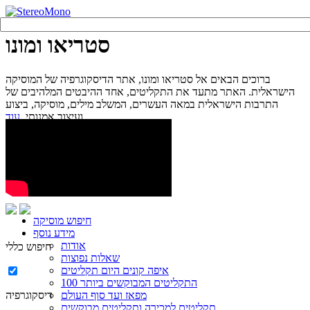
סטריאו ומונו
ברוכים הבאים אל סטריאו ומונו, אתר הדיסקוגרפיה של המוסיקה
הישראלית. האתר מתעד את התקליטים, אחד ההיבטים המלהיבים של
התרבות הישראלית במאה העשרים, המשלב מילים, מוסיקה, ביצוע
עוד...
ועיצוב אמנותי.
חיפוש מוסיקה
מידע נוסף
אודות
חיפוש כללי
שאלות נפוצות
איפה קונים היום תקליטים
100 התקליטים המבוקשים ביותר
מפאז ועד סוף העולם
דיסקוגרפיה
תקליטים למכירה ותקליטים מבוקשים