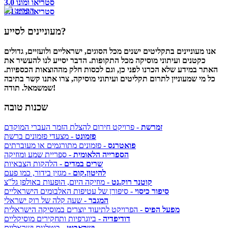
סטריאו ומונו 3.0
תפריט
סטריאו ומונו 3.1
מעוניינים לסייע?
אנו מעוניינים בתקליטים ישנים מכל הסוגים, ישראליים ולועזיים, גדולים
כקטנים ועיתוני מוסיקה מכל התקופות. הדבר יסייע לנו להעשיר את
האתר במידע שלא הכרנו לפני כן, וגם לכסות חלק מההוצאות הכספיות.
כל מי שמעוניין לתרום תקליטים ועיתוני מוסיקה, צרו אתנו קשר בתיבה
שמשמאל. תודה!
שכנות טובה
זמרשת
- פרויקט חירום להצלת הזמר העברי המוקדם
פזמונט
- מצעדי פזמונים ברשת
פואטרנס
- פזמונים מתורגמים או מעוברתים
הספרייה הלאומית
- ספריית שמע ומוזיקה
שרים במדים
- הלהקות הצבאיות
להיטון.קום
- מגזין בידור, כמו פעם
קוטנר רוק.נט
- מוזיקה היום, הופעות באולפן גל"צ
סיפור כיסוי
- סיפורן של עטיפות האלבומים הישראליים
המגבר
- שעה קלה של רוק ישראלי
מפעל הפיס
- הפרויקט לתיעוד יוצרים במוסיקה הישראלית
דודיפדיה
- ביוגרפיות ותחקירים מוסיקליים
ישראבוט
- בוטלגים ישראליים