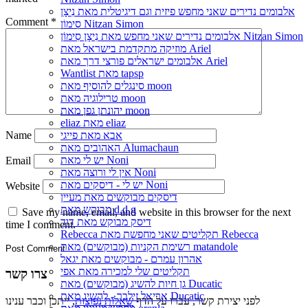
אלבומים נדירים שאני מחפש פיזית וגם דיגיטלית מאת נִיצָן
Comment
*
סִימוֹן Nitzan Simon
אלבומים נדירים שאני מחפש מאת נִיצָן סִימוֹן Nitzan Simon
מוזיקה מתקדמת בישראל מאת Ariel
אלבומים ישראלים פורצי דרך מאת Ariel
Wantlist מאת tapsp
סינגלים להוסיף מאת moon
טרילוגיה מאת moon
יהונתן גפן מאת moon
eliaz מאת eliaz
Name
אבא מאת פייגי
האהובים מאת Alumachaun
יש לי מאת Noni
Email
אין לי ורוצה מאת Noni
יש לי - דיסקים מאת Noni
Website
דיסקים מבוקשים מאת מעיין
מבוקש מאת d.d.g
Save my name, email, and website in this browser for the next
דיסק מבוקש מאת דוד
time I comment.
Rebecca תקליטים שאני מחפשת מאת Rebecca
רשימת הקניות (מבוקשים) מאת matandole
אהרון עמרם - מבוקשים מאת יגאל
תקליטים שלי למכירה מאת אפי
צרו קשר
גן חיות להשיג (מבוקשים) מאת Ducatic
אריאל זילבר - להשיג מאת Ducatic
לפני יצירת קשר, עברו על הדף
שאלות נפוצות
, ייתכן וכבר ענינו