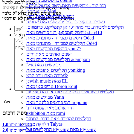
מחפש/מעונין מאת orenla
לשאלתכם. למשל:
רגב הוד - מבוקשים מאת ריטה אריאל ינגילוב
אנחנו לא קונים ולא מוכרים תקליטים,
ילדים מאת Moti
אנחנו עונים לפניות בדוא"ל בלבד,
מחפש תקליטים מאת דורון
כתובת דוא"ל ומספר טלפון לא יפורסמו.
רשימת התקליטים למכירה שלי מאת שמעוני
תקליטים למכירה..ברי סחרוֹף, ז׳אן קונפליקט, כרומוזום,
מינימל קומפקט, רמי פורטיס מאת shai310
דוא"ל
דיסקים למכירה - מתעדכן מאת Oded
תקליטים למכירה - מתעדכן מאת Oded
דיסקים מבוקשים מאת yoni77
ישנים ואהובים מאת חיים
תקליטים מבוקשים מאת adampom
מבוקשים מאת אילן
תקליטים אהובים מאת yoniking
למכירה מאת מרב הכט
jewish music מאת EL
אריס סאן מאת Doron Edut
תקליטים ישראליים למכירה מאת אברהם אליעזר
מבוקשים מאת Yarin
רמי פורטיס פלונטר מאת troponin
זוהר ארגוב מאת עמוס זורנו
מפת דרכים
exhibition מאת romi
תקליטים למכירה מאת רחוב_המסגר
הלהקה מאת Talyas
סטריאו ומונו 1.0
התקליטים של Fly Guy מאת Fly Guy
סטריאו ומונו 2.0