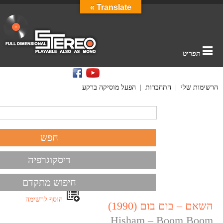
Translate »
תפריט
הרשימות שלי
|
התחברות
|
הפעל מוסיקה ברקע
דיסקוגרפיה
חיפוש מתקדם
הוסף לרשימה
השאם – בום בום (1990)
Hisham – Boom Boom