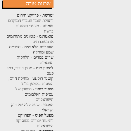
שכנות טובה
זמרשת
- פרויקט חירום
להצלת הזמר העברי המוקדם
פזמונט
- מצעדי פזמונים
ברשת
פואטרנס
- פזמונים מתורגמים
או מעוברתים
הספרייה הלאומית
- ספריית
שמע ומוזיקה
שרים במדים
- הלהקות
הצבאיות
להיטון.קום
- מגזין בידור, כמו
פעם
קוטנר רוק.נט
- מוזיקה היום,
הופעות באולפן גל"צ
סיפור כיסוי
- סיפורן של
עטיפות האלבומים
הישראליים
המגבר
- שעה קלה של רוק
ישראלי
מפעל הפיס
- הפרויקט
לתיעוד יוצרים במוסיקה
הישראלית