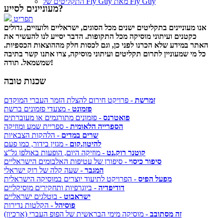
התקליטים של Fly Guy מאת Fly Guy
מעוניינים לסייע?
תפריט
אנו מעוניינים בתקליטים ישנים מכל הסוגים, ישראליים ולועזיים, גדולים
כקטנים ועיתוני מוסיקה מכל התקופות. הדבר יסייע לנו להעשיר את
האתר במידע שלא הכרנו לפני כן, וגם לכסות חלק מההוצאות הכספיות.
כל מי שמעוניין לתרום תקליטים ועיתוני מוסיקה, צרו אתנו קשר בתיבה
שמשמאל. תודה!
שכנות טובה
זמרשת
- פרויקט חירום להצלת הזמר העברי המוקדם
פזמונט
- מצעדי פזמונים ברשת
פואטרנס
- פזמונים מתורגמים או מעוברתים
הספרייה הלאומית
- ספריית שמע ומוזיקה
שרים במדים
- הלהקות הצבאיות
להיטון.קום
- מגזין בידור, כמו פעם
קוטנר רוק.נט
- מוזיקה היום, הופעות באולפן גל"צ
סיפור כיסוי
- סיפורן של עטיפות האלבומים הישראליים
המגבר
- שעה קלה של רוק ישראלי
מפעל הפיס
- הפרויקט לתיעוד יוצרים במוסיקה הישראלית
דודיפדיה
- ביוגרפיות ותחקירים מוסיקליים
ישראבוט
- בוטלגים ישראליים
פוסיהל
- הקלטות נדירות
זה מסתובב
- מוסיקה מימי הבראשית של הפופ העברי (ארכיון)