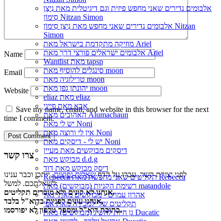
אלבומים נדירים שאני מחפש פיזית וגם דיגיטלית מאת נִיצָן
סִימוֹן Nitzan Simon
אלבומים נדירים שאני מחפש מאת נִיצָן סִימוֹן Nitzan
Simon
מוזיקה מתקדמת בישראל מאת Ariel
אלבומים ישראלים פורצי דרך מאת Ariel
Name
Wantlist מאת tapsp
סינגלים להוסיף מאת moon
Email
טרילוגיה מאת moon
יהונתן גפן מאת moon
Website
eliaz מאת eliaz
אבא מאת פייגי
Save my name, email, and website in this browser for the next
האהובים מאת Alumachaun
time I comment.
יש לי מאת Noni
אין לי ורוצה מאת Noni
יש לי - דיסקים מאת Noni
דיסקים מבוקשים מאת מעיין
צרו קשר
מבוקש מאת d.d.g
דיסק מבוקש מאת דוד
לפני יצירת קשר, עברו על הדף
שאלות נפוצות
, ייתכן וכבר ענינו
Rebecca תקליטים שאני מחפשת מאת Rebecca
לשאלתכם. למשל:
רשימת הקניות (מבוקשים) מאת matandole
אנחנו לא קונים ולא מוכרים תקליטים,
אהרון עמרם - מבוקשים מאת יגאל
אנחנו עונים לפניות בדוא"ל בלבד,
תקליטים שלי למכירה מאת אפי
כתובת דוא"ל ומספר טלפון לא יפורסמו.
גן חיות להשיג (מבוקשים) מאת Ducatic