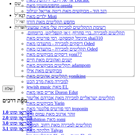
אריאל זילבר - להשיג מאת Ducatic
שם
מחפש/מעונין מאת orenla
רגב הוד - מבוקשים מאת ריטה אריאל ינגילוב
דוא"ל
ילדים מאת Moti
מחפש תקליטים מאת דורון
הערות
רשימת התקליטים למכירה שלי מאת שמעוני
תקליטים למכירה..ברי סחרוֹף, ז׳אן קונפליקט, כרומוזום,
מינימל קומפקט, רמי פורטיס מאת shai310
דיסקים למכירה - מתעדכן מאת Oded
תקליטים למכירה - מתעדכן מאת Oded
דיסקים מבוקשים מאת yoni77
ישנים ואהובים מאת חיים
תקליטים מבוקשים מאת adampom
מבוקשים מאת אילן
תקליטים אהובים מאת yoniking
למכירה מאת מרב הכט
jewish music מאת EL
אריס סאן מאת Doron Edut
תקליטים ישראליים למכירה מאת אברהם אליעזר
מפת דרכים
מבוקשים מאת Yarin
רמי פורטיס פלונטר מאת troponin
סטריאו ומונו 1.0
זוהר ארגוב מאת עמוס זורנו
סטריאו ומונו 2.0
exhibition מאת romi
סטריאו ומונו 3.0
תקליטים למכירה מאת רחוב_המסגר
סטריאו ומונו 3.1
הלהקה מאת Talyas