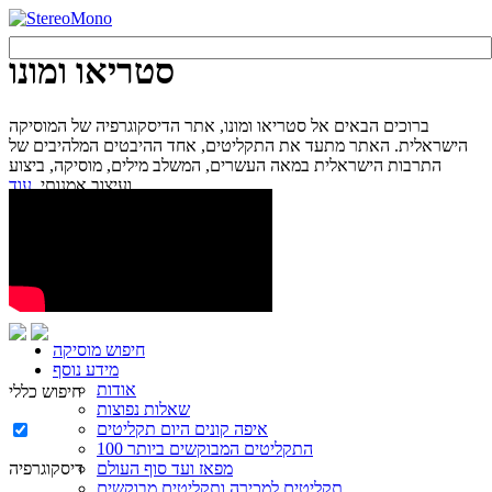
סטריאו ומונו
ברוכים הבאים אל סטריאו ומונו, אתר הדיסקוגרפיה של המוסיקה
הישראלית. האתר מתעד את התקליטים, אחד ההיבטים המלהיבים של
התרבות הישראלית במאה העשרים, המשלב מילים, מוסיקה, ביצוע
עוד...
ועיצוב אמנותי.
חיפוש מוסיקה
מידע נוסף
אודות
חיפוש כללי
שאלות נפוצות
איפה קונים היום תקליטים
100 התקליטים המבוקשים ביותר
מפאז ועד סוף העולם
דיסקוגרפיה
תקליטים למכירה ותקליטים מבוקשים