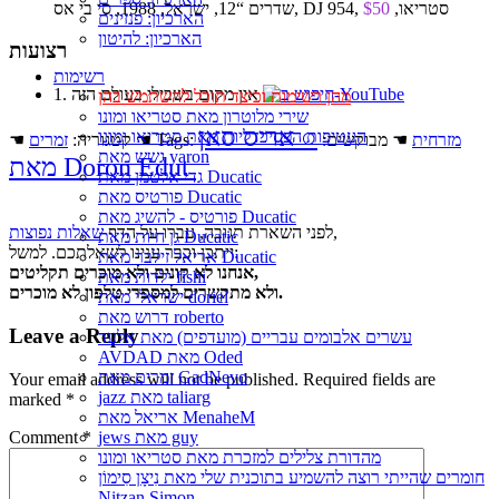
שדרים “12, ישראל, 1988, סי בי אס, DJ 954, סטריאו,
$50
הארכיון: פנזינים
הארכיון: להיטון
רצועות
רשימות
1. אין מקום בשבילי בעולם הזה
מהן רשימות וכיצד תוכל להשתמש בהן
שירי מלוטרון מאת סטריאו ומונו
○
אריס סאן
העטיפות הפסיכדליות מאת סטריאו ומונו
מזרחית
☚ מבוקשים:
☚ Tags:
☚ קטגוריה:
זמרים
גשש מאת yaron
מאת Doron Edut
גדי אלטמן מאת Ducatic
פורטיס מאת Ducatic
פורטיס - להשיג מאת Ducatic
,
לפני השארת תגובה, עברו על הדף
שאלות נפוצות
גן חיות מאת Ducatic
ייתכן וכבר ענינו לשאלתכם. למשל:
אריאל זילבר מאת Ducatic
אנחנו לא קונים ולא מוכרים תקליטים,
ילדות מאת fishi
ולא מתקשרים למספרי טלפון לא מוכרים.
ישראלי מאת doriel
דרוש מאת roberto
Leave a Reply
עשרים אלבומים עבריים (מועדפים) מאת אלעד
AVDAD מאת Oded
זמרים מאת GadNevo
Your email address will not be published.
Required fields are
jazz מאת taliarg
marked
*
אריאל מאת MenaheM
Comment
*
jews מאת guy
מהדורת צלילים למזכרת מאת סטריאו ומונו
חומרים שהייתי רוצה להשמיע בתוכנית שלי מאת נִיצָן סִימוֹן
Nitzan Simon