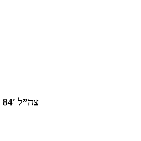
צה”ל 84′ – מולדת מרקדת (1984)