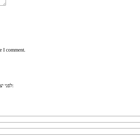
me I comment.
, ייתכן וכבר ענינו לשאלתכם. למשל:
לפני י