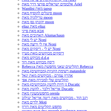
אלבומים ישראלים פורצי דרך מאת Ariel
Wantlist מאת tapsp
סינגלים להוסיף מאת moon
טרילוגיה מאת moon
יהונתן גפן מאת moon
eliaz מאת eliaz
אבא מאת פייגי
האהובים מאת Alumachaun
יש לי מאת Noni
אין לי ורוצה מאת Noni
יש לי - דיסקים מאת Noni
דיסקים מבוקשים מאת מעיין
מבוקש מאת d.d.g
דיסק מבוקש מאת דוד
Rebecca תקליטים שאני מחפשת מאת Rebecca
רשימת הקניות (מבוקשים) מאת matandole
אהרון עמרם - מבוקשים מאת יגאל
תקליטים שלי למכירה מאת אפי
גן חיות להשיג (מבוקשים) מאת Ducatic
אריאל זילבר - להשיג מאת Ducatic
מחפש/מעונין מאת orenla
רגב הוד - מבוקשים מאת ריטה אריאל ינגילוב
ילדים מאת Moti
מחפש תקליטים מאת דורון