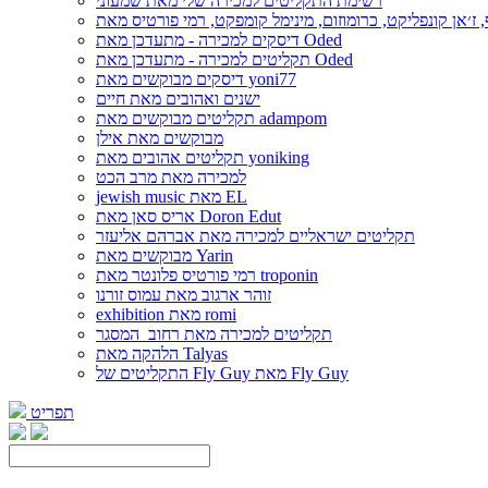
רשימת התקליטים למכירה שלי מאת שמעוני
דיסקים למכירה - מתעדכן מאת Oded
תקליטים למכירה - מתעדכן מאת Oded
דיסקים מבוקשים מאת yoni77
ישנים ואהובים מאת חיים
תקליטים מבוקשים מאת adampom
מבוקשים מאת אילן
תקליטים אהובים מאת yoniking
למכירה מאת מרב הכט
jewish music מאת EL
אריס סאן מאת Doron Edut
תקליטים ישראליים למכירה מאת אברהם אליעזר
מבוקשים מאת Yarin
רמי פורטיס פלונטר מאת troponin
זוהר ארגוב מאת עמוס זורנו
exhibition מאת romi
תקליטים למכירה מאת רחוב_המסגר
הלהקה מאת Talyas
התקליטים של Fly Guy מאת Fly Guy
תפריט