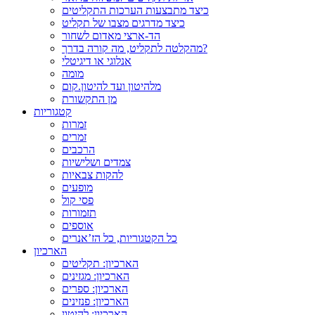
כיצד מתבצעות הערכות התקליטים
כיצד מדרגים מצבו של תקליט
הד-ארצי מאדום לשחור
מהקלטה לתקליט, מה קורה בדרך?
אנלוגי או דיגיטלי
מומה
מלהיטון ועד להיטון.קום
מן התקשורת
קטגוריות
זמרות
זמרים
הרכבים
צמדים ושלישיות
להקות צבאיות
מופעים
פסי קול
תזמורות
אוספים
כל הקטגוריות, כל הז’אנרים
הארכיון
הארכיון: תקליטים
הארכיון: מגזינים
הארכיון: ספרים
הארכיון: פנזינים
הארכיון: להיטון