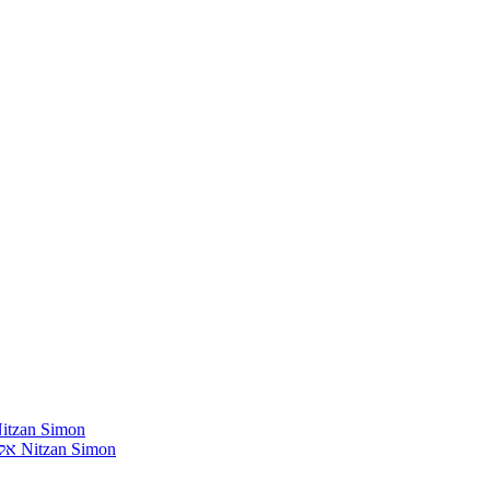
חומרים שהייתי רוצה להשמיע בתוכנית שלי מאת נִיצָן סִימוֹן mon
אלבומים נדירים שאני מחפש פיזית וגם דיגיטלית מאת נִיצָן סִימוֹן Nitzan Simon