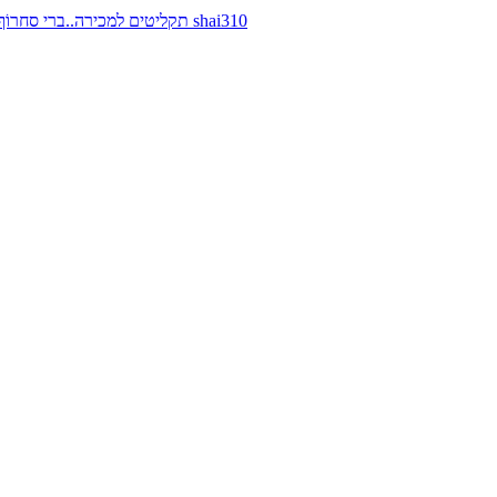
תקליטים למכירה..ברי סחרוֹף, ז׳אן קונפליקט, כרומוזום, מינימל קומפקט, רמי פורטיס מאת shai310