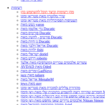
רשימות
מהן רשימות וכיצד תוכל להשתמש בהן
שירי מלוטרון מאת סטריאו ומונו
העטיפות הפסיכדליות מאת סטריאו ומונו
גשש מאת yaron
גדי אלטמן מאת Ducatic
פורטיס מאת Ducatic
פורטיס - להשיג מאת Ducatic
גן חיות מאת Ducatic
אריאל זילבר מאת Ducatic
ילדות מאת fishi
ישראלי מאת doriel
דרוש מאת roberto
עשרים אלבומים עבריים (מועדפים) מאת אלעד
AVDAD מאת Oded
זמרים מאת GadNevo
jazz מאת taliarg
אריאל מאת MenaheM
jews מאת guy
מהדורת צלילים למזכרת מאת סטריאו ומונו
Nitzan Si
אלבומים נדירים שאני מחפש מאת נִיצָן סִימוֹן Nitzan Simon
מוזיקה מתקדמת בישראל מאת Ariel