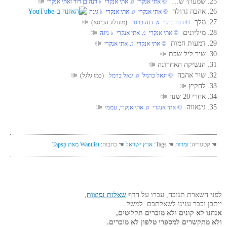
25. שמעתי ש…
‏ © אתי אנקרי‏ ♫ אתי אנקרי‏ ♭ דנה בן דוד ואתי אנקרי
26. אהבה גדולה
‏ © אתי אנקרי‏ ♫ אתי אנקרי‏ ♭ גיגה
27. מלך
‏ © דנה ברגר‏ ♫ דנה ברגר
(מונולוג הכיסא)
28. מיליונים
‏ © אתי אנקרי‏ ♫ אתי אנקרי‏ ♭ גיגה
29. דמעות חמות
‏ © אתי אנקרי‏ ♫ אתי אנקרי
30. שיר ליל שבת
31. הנשיקה האחרונה
32. שיר אהבה
‏ © יגאל כרמל‏ ♫ יגאל כרמל
(כמו גלגל)
33. להקיץ
34. אחרי 20 שנה
35. גינאווה
‏ © אתי אנקרי‏ ♫ אתי אנקרי, עממי
☚ קטגוריה:
זמרות
☚ Tags:
ארץ ישראל
☚ כתבות:
Wantlist מאת Tapsp
לפני השארת תגובה, עברו על הדף
שאלות נפוצות
,
ייתכן וכבר ענינו לשאלתכם. למשל:
אנחנו לא קונים ולא מוכרים תקליטים,
ולא מתקשרים למספרי טלפון לא מוכרים.