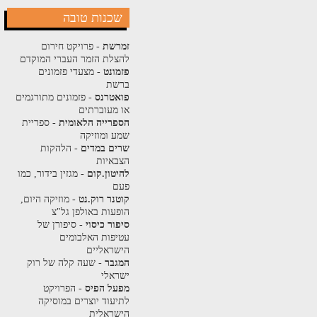
שכנות טובה
זמרשת
- פרויקט חירום
להצלת הזמר העברי המוקדם
פזמונט
- מצעדי פזמונים
ברשת
פואטרנס
- פזמונים מתורגמים
או מעוברתים
הספרייה הלאומית
- ספריית
שמע ומוזיקה
שרים במדים
- הלהקות
הצבאיות
להיטון.קום
- מגזין בידור, כמו
פעם
קוטנר רוק.נט
- מוזיקה היום,
הופעות באולפן גל"צ
סיפור כיסוי
- סיפורן של
עטיפות האלבומים
הישראליים
המגבר
- שעה קלה של רוק
ישראלי
מפעל הפיס
- הפרויקט
לתיעוד יוצרים במוסיקה
הישראלית