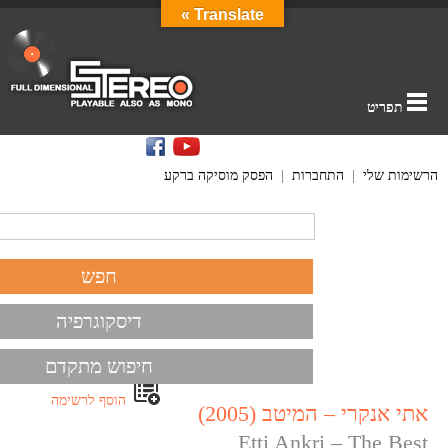
Translate »
תפריט
הרשימות שלי
|
התחברות
|
הפסק מוסיקה ברקע
דיסקוגרפיה
חיפוש מתקדם
הוסף לרשימה
אתי אנקרי – המיטב (2005)
Etti Ankri – The Best