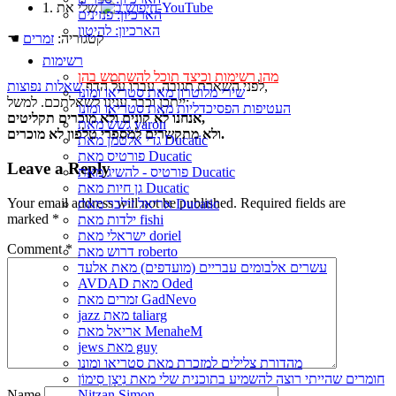
1. שלי את
הארכיון: פנזינים
הארכיון: להיטון
☚ קטגוריה:
זמרים
רשימות
מהן רשימות וכיצד תוכל להשתמש בהן
,
לפני השארת תגובה, עברו על הדף
שאלות נפוצות
שירי מלוטרון מאת סטריאו ומונו
ייתכן וכבר ענינו לשאלתכם. למשל:
העטיפות הפסיכדליות מאת סטריאו ומונו
אנחנו לא קונים ולא מוכרים תקליטים,
גשש מאת yaron
ולא מתקשרים למספרי טלפון לא מוכרים.
גדי אלטמן מאת Ducatic
פורטיס מאת Ducatic
Leave a Reply
פורטיס - להשיג מאת Ducatic
גן חיות מאת Ducatic
Your email address will not be published.
Required fields are
אריאל זילבר מאת Ducatic
marked
*
ילדות מאת fishi
ישראלי מאת doriel
Comment
*
דרוש מאת roberto
עשרים אלבומים עבריים (מועדפים) מאת אלעד
AVDAD מאת Oded
זמרים מאת GadNevo
jazz מאת taliarg
אריאל מאת MenaheM
jews מאת guy
מהדורת צלילים למזכרת מאת סטריאו ומונו
חומרים שהייתי רוצה להשמיע בתוכנית שלי מאת נִיצָן סִימוֹן
Name
Nitzan Simon