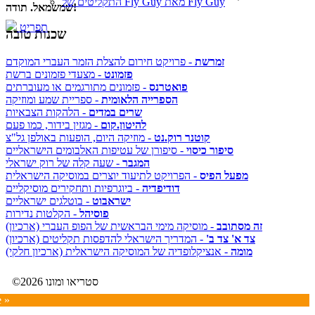
התקליטים של Fly Guy מאת Fly Guy
שמשמאל. תודה!
תפריט
שכנות טובה
זמרשת
- פרויקט חירום להצלת הזמר העברי המוקדם
פזמונט
- מצעדי פזמונים ברשת
פואטרנס
- פזמונים מתורגמים או מעוברתים
הספרייה הלאומית
- ספריית שמע ומוזיקה
שרים במדים
- הלהקות הצבאיות
להיטון.קום
- מגזין בידור, כמו פעם
קוטנר רוק.נט
- מוזיקה היום, הופעות באולפן גל"צ
סיפור כיסוי
- סיפורן של עטיפות האלבומים הישראליים
המגבר
- שעה קלה של רוק ישראלי
מפעל הפיס
- הפרויקט לתיעוד יוצרים במוסיקה הישראלית
דודיפדיה
- ביוגרפיות ותחקירים מוסיקליים
ישראבוט
- בוטלגים ישראליים
פוסיהל
- הקלטות נדירות
זה מסתובב
- מוסיקה מימי הבראשית של הפופ העברי (ארכיון)
צד א' צד ב'
- המדריך הישראלי להדפסות תקליטים (ארכיון)
מומה
- אנציקלופדיה של המוסיקה הישראלית (ארכיון חלקי)
©2026 סטריאו ומונו
e »