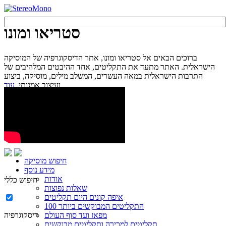
סטריאו ומונו
ברוכים הבאים אל סטריאו ומונו, אתר הדיסקוגרפיה של המוסיקה
הישראלית. האתר מתעד את התקליטים, אחד ההיבטים המלהיבים של
התרבות הישראלית במאה העשרים, המשלב מילים, מוסיקה, ביצוע
עוד...
ועיצוב אמנותי.
חיפוש מוסיקה
מידע נוסף
אודות
חיפוש כללי
שאלות נפוצות
איפה קונים היום תקליטים
100 התקליטים המבוקשים ביותר
מפאז ועד סוף העולם
דיסקוגרפיה
תקליטים למכירה ותקליטים מבוקשים