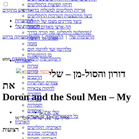
תיקון קפיצות בתקליטים
חיפוש מתקדם »
אריזת תקליטים למשלוח בדואר
כיצד מתבצעות הערכות התקליטים
התחברות
כיצד מדרגים מצבו של תקליט
הרשימות שלי
הד-ארצי מאדום לשחור
מהקלטה לתקליט, מה קורה בדרך?
הרשימות שלי
|
התחברות
|
הפעל מוסיקה ברקע
אנלוגי או דיגיטלי
מומה
מלהיטון ועד להיטון.קום
מן התקשורת
דיסקוגרפיה
חיפוש מתקדם
קטגוריות
זמרות
דורון והסול-מן – שלי
זמרים
הוסף לרשימה
הרכבים
את
צמדים ושלישיות
להקות צבאיות
מופעים
Doron and the Soul Men – My
פסי קול
תזמורות
אוספים
כל הקטגוריות, כל הז’אנרים
אריך נגן “12, ישראל, סטריאו
הארכיון
הארכיון: תקליטים
רצועות
הארכיון: מגזינים
הארכיון: ספרים