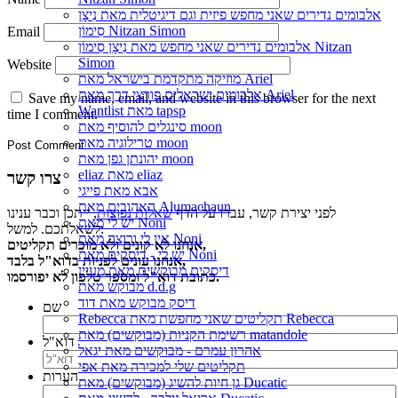
אלבומים נדירים שאני מחפש פיזית וגם דיגיטלית מאת נִיצָן
סִימוֹן Nitzan Simon
Email
אלבומים נדירים שאני מחפש מאת נִיצָן סִימוֹן Nitzan
Simon
Website
מוזיקה מתקדמת בישראל מאת Ariel
אלבומים ישראלים פורצי דרך מאת Ariel
Save my name, email, and website in this browser for the next
Wantlist מאת tapsp
time I comment.
סינגלים להוסיף מאת moon
טרילוגיה מאת moon
יהונתן גפן מאת moon
eliaz מאת eliaz
צרו קשר
אבא מאת פייגי
האהובים מאת Alumachaun
לפני יצירת קשר, עברו על הדף
שאלות נפוצות
, ייתכן וכבר ענינו
יש לי מאת Noni
לשאלתכם. למשל:
אין לי ורוצה מאת Noni
אנחנו לא קונים ולא מוכרים תקליטים,
יש לי - דיסקים מאת Noni
אנחנו עונים לפניות בדוא"ל בלבד,
דיסקים מבוקשים מאת מעיין
כתובת דוא"ל ומספר טלפון לא יפורסמו.
מבוקש מאת d.d.g
דיסק מבוקש מאת דוד
שם
Rebecca תקליטים שאני מחפשת מאת Rebecca
רשימת הקניות (מבוקשים) מאת matandole
דוא"ל
אהרון עמרם - מבוקשים מאת יגאל
תקליטים שלי למכירה מאת אפי
הערות
גן חיות להשיג (מבוקשים) מאת Ducatic