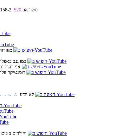
2. וריאציה נוספת ?, 2 x תקליטור, ישראל, 1995, אן אם סי, CD 20158-2, סטריאו,
$20
4. מזוודות
6. כמו גנב באפלה
7. אני רוצה גם
8. רומנטיקה זולה
12. לא יודע
© יהודה פוליק
19. והילדים באים
©