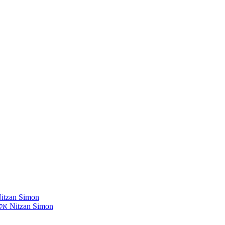
חומרים שהייתי רוצה להשמיע בתוכנית שלי מאת נִיצָן סִימוֹן mon
אלבומים נדירים שאני מחפש פיזית וגם דיגיטלית מאת נִיצָן סִימוֹן Nitzan Simon