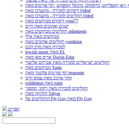
רשימת התקליטים למכירה שלי מאת שמעוני
דיסקים למכירה - מתעדכן מאת Oded
תקליטים למכירה - מתעדכן מאת Oded
דיסקים מבוקשים מאת yoni77
ישנים ואהובים מאת חיים
תקליטים מבוקשים מאת adampom
מבוקשים מאת אילן
תקליטים אהובים מאת yoniking
למכירה מאת מרב הכט
jewish music מאת EL
אריס סאן מאת Doron Edut
תקליטים ישראליים למכירה מאת אברהם אליעזר
מבוקשים מאת Yarin
רמי פורטיס פלונטר מאת troponin
זוהר ארגוב מאת עמוס זורנו
exhibition מאת romi
תקליטים למכירה מאת רחוב_המסגר
הלהקה מאת Talyas
התקליטים של Fly Guy מאת Fly Guy
תפריט