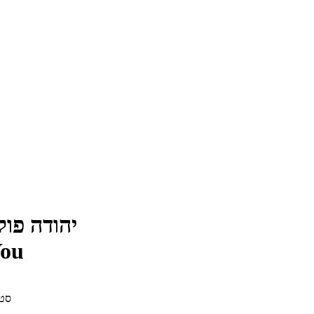
יהודה פוליק
You
1. 2 x תקליטור, יש