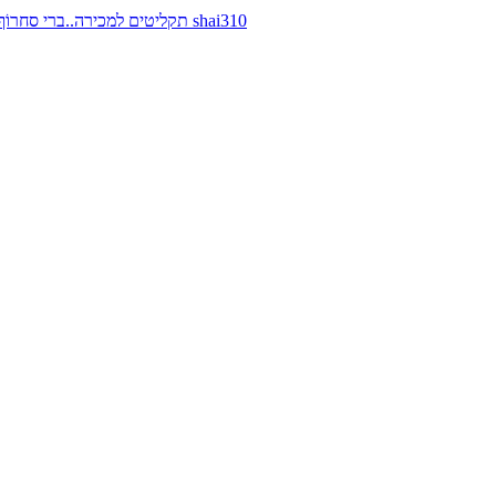
תקליטים למכירה..ברי סחרוֹף, ז׳אן קונפליקט, כרומוזום, מינימל קומפקט, רמי פורטיס מאת shai310