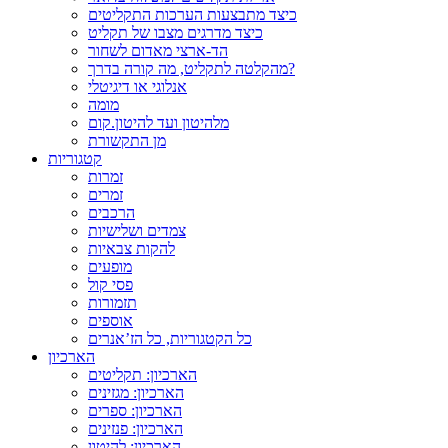
כיצד מתבצעות הערכות התקליטים
כיצד מדרגים מצבו של תקליט
הד-ארצי מאדום לשחור
מהקלטה לתקליט, מה קורה בדרך?
אנלוגי או דיגיטלי
מומה
מלהיטון ועד להיטון.קום
מן התקשורת
קטגוריות
זמרות
זמרים
הרכבים
צמדים ושלישיות
להקות צבאיות
מופעים
פסי קול
תזמורות
אוספים
כל הקטגוריות, כל הז’אנרים
הארכיון
הארכיון: תקליטים
הארכיון: מגזינים
הארכיון: ספרים
הארכיון: פנזינים
הארכיון: להיטון