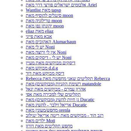
אלבומים ישראלים פורצי דרך מאת Ariel
Wantlist מאת tapsp
סינגלים להוסיף מאת moon
טרילוגיה מאת moon
יהונתן גפן מאת moon
eliaz מאת eliaz
אבא מאת פייגי
האהובים מאת Alumachaun
יש לי מאת Noni
אין לי ורוצה מאת Noni
יש לי - דיסקים מאת Noni
דיסקים מבוקשים מאת מעיין
מבוקש מאת d.d.g
דיסק מבוקש מאת דוד
Rebecca תקליטים שאני מחפשת מאת Rebecca
רשימת הקניות (מבוקשים) מאת matandole
אהרון עמרם - מבוקשים מאת יגאל
תקליטים שלי למכירה מאת אפי
גן חיות להשיג (מבוקשים) מאת Ducatic
אריאל זילבר - להשיג מאת Ducatic
מחפש/מעונין מאת orenla
רגב הוד - מבוקשים מאת ריטה אריאל ינגילוב
ילדים מאת Moti
מחפש תקליטים מאת דורון