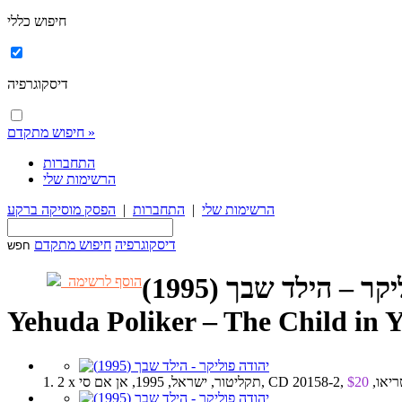
חיפוש כללי
דיסקוגרפיה
חיפוש מתקדם »
התחברות
הרשימות שלי
הרשימות שלי
|
התחברות
|
הפסק מוסיקה ברקע
דיסקוגרפיה
חיפוש מתקדם
ר – הילד שבך (1995)
הוסף לרשימה
Yehuda Poliker – The Child in 
ראל, 1995, אן אם סי, CD 20158-2, סטריאו,
$20