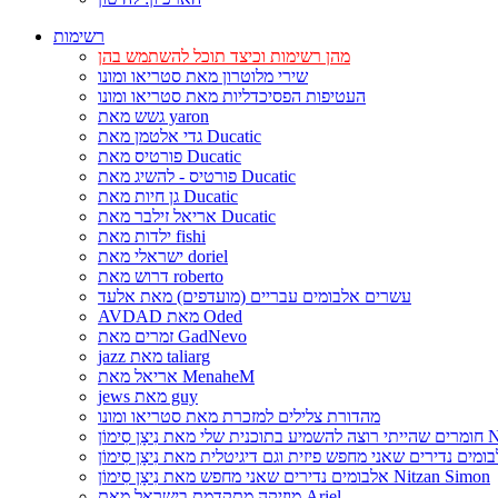
רשימות
מהן רשימות וכיצד תוכל להשתמש בהן
שירי מלוטרון מאת סטריאו ומונו
העטיפות הפסיכדליות מאת סטריאו ומונו
גשש מאת yaron
גדי אלטמן מאת Ducatic
פורטיס מאת Ducatic
פורטיס - להשיג מאת Ducatic
גן חיות מאת Ducatic
אריאל זילבר מאת Ducatic
ילדות מאת fishi
ישראלי מאת doriel
דרוש מאת roberto
עשרים אלבומים עבריים (מועדפים) מאת אלעד
AVDAD מאת Oded
זמרים מאת GadNevo
jazz מאת taliarg
אריאל מאת MenaheM
jews מאת guy
מהדורת צלילים למזכרת מאת סטריאו ומונו
Nitzan Si
אלבומים נדירים שאני מחפש מאת נִיצָן סִימוֹן Nitzan Simon
מוזיקה מתקדמת בישראל מאת Ariel