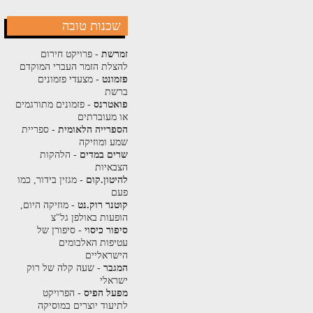
שכנות טובה
זמרשת
- פרויקט חירום
להצלת הזמר העברי המוקדם
פזמונט
- מצעדי פזמונים
ברשת
פואטרנס
- פזמונים מתורגמים
או מעוברתים
הספרייה הלאומית
- ספריית
שמע ומוזיקה
שרים במדים
- הלהקות
הצבאיות
להיטון.קום
- מגזין בידור, כמו
פעם
קוטנר רוק.נט
- מוזיקה היום,
הופעות באולפן גל"צ
סיפור כיסוי
- סיפורן של
עטיפות האלבומים
הישראליים
המגבר
- שעה קלה של רוק
ישראלי
מפעל הפיס
- הפרויקט
לתיעוד יוצרים במוסיקה