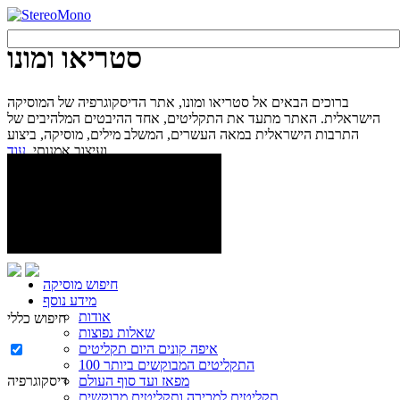
סטריאו ומונו
ברוכים הבאים אל סטריאו ומונו, אתר הדיסקוגרפיה של המוסיקה
הישראלית. האתר מתעד את התקליטים, אחד ההיבטים המלהיבים של
התרבות הישראלית במאה העשרים, המשלב מילים, מוסיקה, ביצוע
עוד...
ועיצוב אמנותי.
חיפוש מוסיקה
מידע נוסף
אודות
חיפוש כללי
שאלות נפוצות
איפה קונים היום תקליטים
100 התקליטים המבוקשים ביותר
מפאז ועד סוף העולם
דיסקוגרפיה
תקליטים למכירה ותקליטים מבוקשים