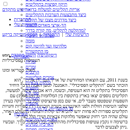
תיקון קפיצות בתקליטים
חיפוש מתקדם »
אריזת תקליטים למשלוח בדואר
כיצד מתבצעות הערכות התקליטים
התחברות
כיצד מדרגים מצבו של תקליט
הרשימות שלי
הד-ארצי מאדום לשחור
מהקלטה לתקליט, מה קורה בדרך?
הרשימות שלי
|
התחברות
|
הפסק מוסיקה ברקע
אנלוגי או דיגיטלי
מומה
מלהיטון ועד להיטון.קום
מן התקשורת
דיסקוגרפיה
חיפוש מתקדם
קטגוריות
העטיפות הפסיכדליות
זמרות
זמרים
מאת: סטריאו ומונו
הרכבים
צמדים ושלישיות
בשנת 2011, עם הוצאתו המחודשת של אריך הנגן "רן אלירן", הוא
להקות צבאיות
הוכתר בשם "התקליט הפסיכדלי". האמנם? למען האמת הדבר היחיד
מופעים
הפסיכדלי בתקליט זה הוא העטיפה, וכשכזו, היא אכן מרשימה. למעשה,
פסי קול
תקליטים נוספים יצאו בארץ בתקופת בין המלחמות (1968-1973) עם
תזמורות
השפעות שטפטפו מעבר לים, אי שם בסן פרנציסקו הכל כך רחוקה בעידן
אוספים
שלפני הטיסות הזולות ולפני האינטרנט כשרק תוכניות רדיו ספורות וחנויות
כל הקטגוריות, כל הז’אנרים
תקליטים ספורות לא פחות ידעו להביא לנו קולות ותמונות מהעולם האחר,
הארכיון
עולם שהיה הכי רחוק שאפשר מלהקות צבאיות ושירי הלל לצה"ל.
הארכיון: תקליטים
ברשימה זו נקבץ עטיפות פסיכדליות מהתקופה, וכל המוסיף יבורך. ועכשיו
הארכיון: מגזינים
ניתן לצבעים לדבר.
הארכיון: ספרים