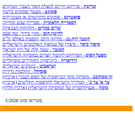
זמרשת
- פרויקט חירום להצלת הזמר העברי המוקדם
פזמונט
- מצעדי פזמונים ברשת
פואטרנס
- פזמונים מתורגמים או מעוברתים
הספרייה הלאומית
- ספריית שמע ומוזיקה
שרים במדים
- הלהקות הצבאיות
להיטון.קום
- מגזין בידור, כמו פעם
קוטנר רוק.נט
- מוזיקה היום, הופעות באולפן גל"צ
סיפור כיסוי
- סיפורן של עטיפות האלבומים הישראליים
המגבר
- שעה קלה של רוק ישראלי
מפעל הפיס
- הפרויקט לתיעוד יוצרים במוסיקה הישראלית
דודיפדיה
- ביוגרפיות ותחקירים מוסיקליים
ישראבוט
- בוטלגים ישראליים
פוסיהל
- הקלטות נדירות
זה מסתובב
- מוסיקה מימי הבראשית של הפופ העברי (ארכיון)
צד א' צד ב'
- המדריך הישראלי להדפסות תקליטים (ארכיון)
מומה
- אנציקלופדיה של המוסיקה הישראלית (ארכיון חלקי)
©2026 סטריאו ומונו
e »