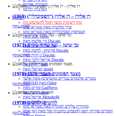
הארכיון: פנזינים
הארכיון: להיטון
רן אלירן – רן אלירן (“הפסיכדלי”) (1969)
רשימות
מהן רשימות וכיצד תוכל להשתמש בהן
למידע נוסף
שירי מלוטרון מאת סטריאו ומונו
העטיפות הפסיכדליות מאת סטריאו ומונו
גשש מאת yaron
גדי אלטמן מאת Ducatic
גבי שושן – נער שחור עיניים (1973)
פורטיס מאת Ducatic
פורטיס - להשיג מאת Ducatic
למידע נוסף
גן חיות מאת Ducatic
אריאל זילבר מאת Ducatic
ילדות מאת fishi
ישראלי מאת doriel
מצעד הפזמונים העברי 1970 (1970)
דרוש מאת roberto
עשרים אלבומים עבריים (מועדפים) מאת אלעד
AVDAD מאת Oded
למידע נוסף
זמרים מאת GadNevo
jazz מאת taliarg
אריאל מאת MenaheM
jews מאת guy
להיטים, להיטים (1970)
מהדורת צלילים למזכרת מאת סטריאו ומונו
חומרים שהייתי רוצה להשמיע בתוכנית שלי מאת נִיצָן סִימוֹן
למידע נוסף
Nitzan Simon