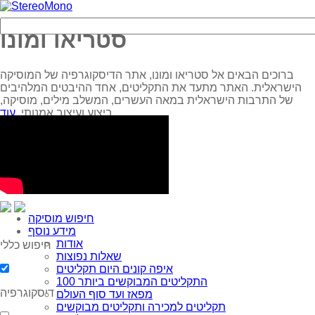
סטריאו ומונו
ברוכים הבאים אל סטריאו ומונו, אתר הדיסקוגרפיה של המוסיקה
הישראלית. האתר מתעד את התקליטים, אחד ההיבטים המלהיבים
של התרבות הישראלית במאה העשרים, המשלב מילים, מוסיקה,
עוד...
ביצוע ועיצוב אמנותי.
חיפוש מוסיקה
מידע נוסף
אודות
חיפוש כללי
שאלות נפוצות
איפה קונים היום תקליטים
100 התקליטים המבוקשים ביותר
דיסקוגרפיה
מפאז ועד סוף העולם
תקליטים למכירה ותקליטים מבוקשים