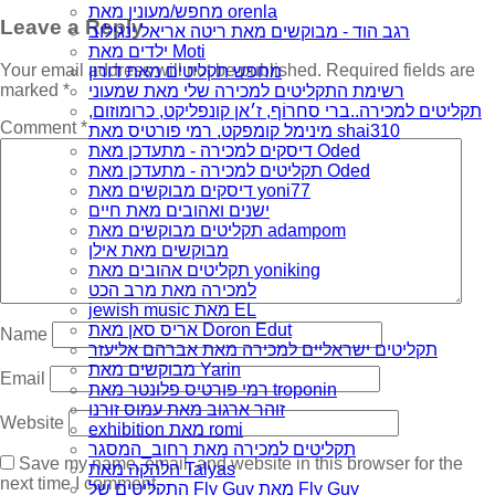
מחפש/מעונין מאת orenla
Leave a Reply
רגב הוד - מבוקשים מאת ריטה אריאל ינגילוב
ילדים מאת Moti
Your email address will not be published.
Required fields are
מחפש תקליטים מאת דורון
marked
*
רשימת התקליטים למכירה שלי מאת שמעוני
תקליטים למכירה..ברי סחרוֹף, ז׳אן קונפליקט, כרומוזום,
Comment
*
מינימל קומפקט, רמי פורטיס מאת shai310
דיסקים למכירה - מתעדכן מאת Oded
תקליטים למכירה - מתעדכן מאת Oded
דיסקים מבוקשים מאת yoni77
ישנים ואהובים מאת חיים
תקליטים מבוקשים מאת adampom
מבוקשים מאת אילן
תקליטים אהובים מאת yoniking
למכירה מאת מרב הכט
jewish music מאת EL
אריס סאן מאת Doron Edut
Name
תקליטים ישראליים למכירה מאת אברהם אליעזר
מבוקשים מאת Yarin
Email
רמי פורטיס פלונטר מאת troponin
זוהר ארגוב מאת עמוס זורנו
Website
exhibition מאת romi
תקליטים למכירה מאת רחוב_המסגר
Save my name, email, and website in this browser for the
הלהקה מאת Talyas
next time I comment.
התקליטים של Fly Guy מאת Fly Guy