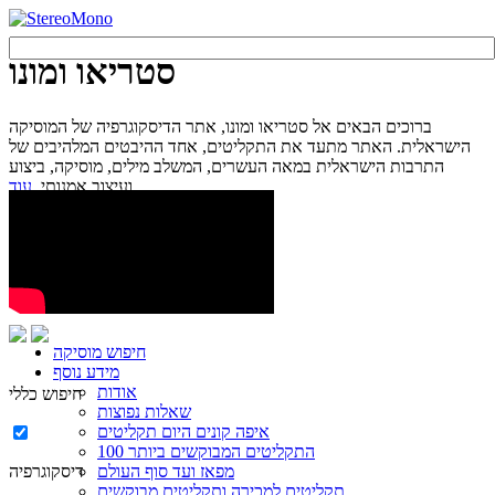
סטריאו ומונו
ברוכים הבאים אל סטריאו ומונו, אתר הדיסקוגרפיה של המוסיקה
הישראלית. האתר מתעד את התקליטים, אחד ההיבטים המלהיבים של
התרבות הישראלית במאה העשרים, המשלב מילים, מוסיקה, ביצוע
עוד...
ועיצוב אמנותי.
חיפוש מוסיקה
מידע נוסף
אודות
חיפוש כללי
שאלות נפוצות
איפה קונים היום תקליטים
100 התקליטים המבוקשים ביותר
מפאז ועד סוף העולם
דיסקוגרפיה
תקליטים למכירה ותקליטים מבוקשים