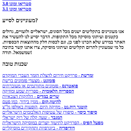
סטריאו ומונו 3.0
סטריאו ומונו 3.1
מעוניינים לסייע?
אנו מעוניינים בתקליטים ישנים מכל הסוגים, ישראליים ולועזיים, גדולים
כקטנים ועיתוני מוסיקה מכל התקופות. הדבר יסייע לנו להעשיר את
האתר במידע שלא הכרנו לפני כן, וגם לכסות חלק מההוצאות הכספיות.
כל מי שמעוניין לתרום תקליטים ועיתוני מוסיקה, צרו אתנו קשר בתיבה
שמשמאל. תודה!
שכנות טובה
זמרשת
- פרויקט חירום להצלת הזמר העברי המוקדם
פזמונט
- מצעדי פזמונים ברשת
פואטרנס
- פזמונים מתורגמים או מעוברתים
הספרייה הלאומית
- ספריית שמע ומוזיקה
שרים במדים
- הלהקות הצבאיות
להיטון.קום
- מגזין בידור, כמו פעם
קוטנר רוק.נט
- מוזיקה היום, הופעות באולפן גל"צ
סיפור כיסוי
- סיפורן של עטיפות האלבומים הישראליים
המגבר
- שעה קלה של רוק ישראלי
מפעל הפיס
- הפרויקט לתיעוד יוצרים במוסיקה הישראלית
דודיפדיה
- ביוגרפיות ותחקירים מוסיקליים