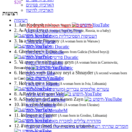
$20
הארכיון: פנזינים
הארכיון: להיטון
רצועות
רשימות
1. Am Kodoysh
מהן רשימות וכיצד תוכל להשתמש בהן
(unknown Singer)
2. A-A Lyu Lyu
שירי מלוטרון מאת סטריאו ומונו
(A woman, born in Zhiomir, Russia, to a baby)
העטיפות הפסיכדליות מאת סטריאו ומונו
3. In a Shtetele Pityepoy
גשש מאת yaron
(A woman born in Warsaw)
גדי אלטמן מאת Ducatic
4. Cheder-boy’s Taunts
פורטיס מאת Ducatic
(Taunts from Galicia (School boys))
פורטיס - להשיג מאת Ducatic
5. Vi azoy s’iz nisht git tsu geyn
גן חיות מאת Ducatic
(A woman born in Czernowitz,
אריאל זילבר מאת Ducatic
Bessarabia)
6. Henich’s vayb Of azoy neyt a Shnayder
ילדות מאת fishi
(A second woman born
ישראלי מאת doriel
in Czer)
7. Hob ich mir a Shpan
דרוש מאת roberto
(A woman born in Ivia, Lithuania)
עשרים אלבומים עבריים (מועדפים) מאת אלעד
8. A Redele iz di gore Velt
AVDAD מאת Oded
9. A Shadchen darf men Kenen Zayn
זמרים מאת GadNevo
10. Vos vilsti Mutter hobn
jazz מאת taliarg
(A woman from Ukraine)
אריאל מאת MenaheM
11. Indroysn iz Fintster
jews מאת guy
(A man born in Grodno, Lithuania)
מהדורת צלילים למזכרת מאת סטריאו ומונו
12. Fun groys dasad
חומרים שהייתי רוצה להשמיע בתוכנית שלי מאת נִיצָן סִימוֹן
(A women born in Lithuania)
Nitzan Simon