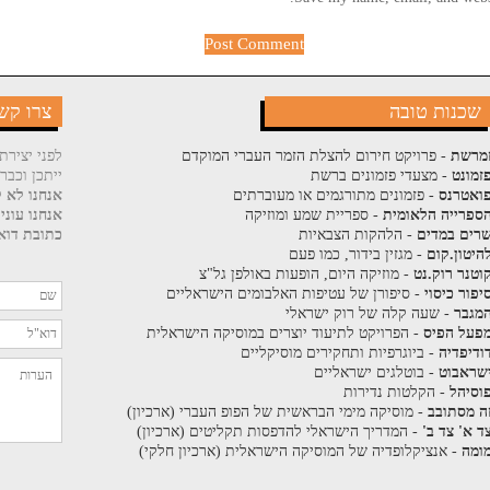
שכנות טובה
צרו קש
מרשת
- פרויקט חירום להצלת הזמר העברי המוקדם
לפני יצירת
זמונט
- מצעדי פזמונים ברשת
ייתכן וכבר
ואטרנס
- פזמונים מתורגמים או מעוברתים
אנחנו לא ק
ספרייה הלאומית
- ספריית שמע ומוזיקה
אנחנו עוני
רים במדים
- הלהקות הצבאיות
כתובת דוא"
היטון.קום
- מגזין בידור, כמו פעם
וטנר רוק.נט
- מוזיקה היום, הופעות באולפן גל"צ
יפור כיסוי
- סיפורן של עטיפות האלבומים הישראליים
מגבר
- שעה קלה של רוק ישראלי
פעל הפיס
- הפרויקט לתיעוד יוצרים במוסיקה הישראלית
ודיפדיה
- ביוגרפיות ותחקירים מוסיקליים
שראבוט
- בוטלגים ישראליים
וסיהל
- הקלטות נדירות
ה מסתובב
- מוסיקה מימי הבראשית של הפופ העברי (ארכיון)
ד א' צד ב'
- המדריך הישראלי להדפסות תקליטים (ארכיון)
ומה
- אנציקלופדיה של המוסיקה הישראלית (ארכיון חלקי)