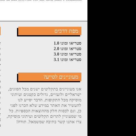
מפת דרכים
סטריאו ומונו 1.0
ז
סטריאו ומונו 2.0
פ
סטריאו ומונו 3.0
פ
סטריאו ומונו 3.1
ה
ש
ל
מעוניינים לסייע?
ק
ס
ה
אנו מעוניינים בתקליטים ישנים מכל הסוגים,
מ
ישראליים ולועזיים, גדולים כקטנים ועיתוני
ד
מוסיקה מכל התקופות. הדבר יסייע לנו
י
להעשיר את האתר במידע שלא הכרנו לפני
פ
כן, וגם לכסות חלק מההוצאות הכספיות. כל
ז
מי שמעוניין לתרום תקליטים ועיתוני מוסיקה,
צ
צרו אתנו קשר בתיבה שמשמאל. תודה!
מ