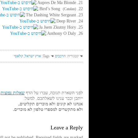
21. Aupres De Ma Blonde
22. Bird’s Song
(Catalan)
23. The Dashing White Sergeant
24. Deep River
25. Ja Jsem Zkutny Hory
26. Anthony O Daly
☚ קטגוריה:
הרכבים
☚ Tags:
ארץ ישראל
,
קלאסי
לפני השארת תגובה, עברו על הדף
שאלות נפוצות
,
ייתכן וכבר ענינו לשאלתכם. למשל:
אנחנו לא קונים ולא מוכרים תקליטים,
ולא מתקשרים למספרי טלפון לא מוכרים.
Leave a Reply
ll not be published.
Required fields are marked