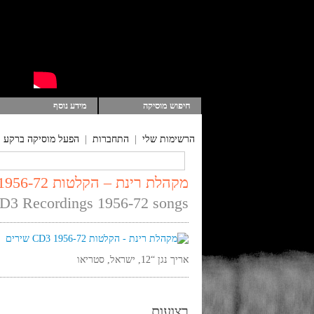
חיפוש מוסיקה
מידע נוסף
הרשימות שלי
|
התחברות
|
הפעל מוסיקה ברקע
מקהלת רינת – הקלטות 1956-72 CD3 שירים
CD3 Recordings 1956-72 songs
אריך נגן “12, ישראל, סטריאו
רצועות