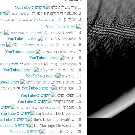
1. צור משלו אכלנו
2. אונטער די חורבות פון פוילן
‏ ♫ איציק מנגר
3. יש לי גן
‏ © חיים נחמן ביאליק‏ ♫ עממי סורי ונחום נרדי
4. ירושלים של זהב
‏ © נעמי שמר‏ ♫ נעמי שמר
5. אשא עיני אל ההרים
6. התרגעות
‏ © יהודה קרני‏ ♫ עממי לדינו
(X)
7. יצמח שלום רב מארצי
8. רונו נא
9. מחמד לבבי (התכלא ציפור)
‏ © שרה לוי-תנאי‏ ♫ שר
10. על חומותייך ירושלים
11. כי מציון
12. ניסים ניסימוב, כיום הביכורים
13. הבה נגילה
☚
הבה נגיל
14. הפלא ופלא
15. הורה נרקודה
16. סובבוני
‏ © יעקב אורלנד‏ ♫ מרדכי זעירא
17. En Sortant De L’ecole
18. She’s Like The Swallow
19. Le Marriage De Rosette
20. The Turtle Dove