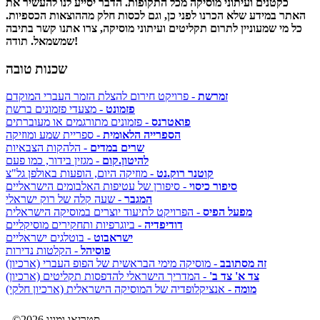
כקטנים ועיתוני מוסיקה מכל התקופות. הדבר יסייע לנו להעשיר את
האתר במידע שלא הכרנו לפני כן, וגם לכסות חלק מההוצאות הכספיות.
כל מי שמעוניין לתרום תקליטים ועיתוני מוסיקה, צרו אתנו קשר בתיבה
שמשמאל. תודה!
שכנות טובה
זמרשת
- פרויקט חירום להצלת הזמר העברי המוקדם
פזמונט
- מצעדי פזמונים ברשת
פואטרנס
- פזמונים מתורגמים או מעוברתים
הספרייה הלאומית
- ספריית שמע ומוזיקה
שרים במדים
- הלהקות הצבאיות
להיטון.קום
- מגזין בידור, כמו פעם
קוטנר רוק.נט
- מוזיקה היום, הופעות באולפן גל"צ
סיפור כיסוי
- סיפורן של עטיפות האלבומים הישראליים
המגבר
- שעה קלה של רוק ישראלי
מפעל הפיס
- הפרויקט לתיעוד יוצרים במוסיקה הישראלית
דודיפדיה
- ביוגרפיות ותחקירים מוסיקליים
ישראבוט
- בוטלגים ישראליים
פוסיהל
- הקלטות נדירות
זה מסתובב
- מוסיקה מימי הבראשית של הפופ העברי (ארכיון)
צד א' צד ב'
- המדריך הישראלי להדפסות תקליטים (ארכיון)
מומה
- אנציקלופדיה של המוסיקה הישראלית (ארכיון חלקי)
©2026 סטריאו ומונו