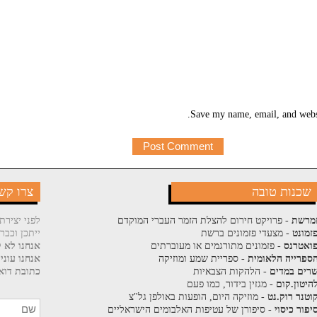
Save my name, email, and websi
שכנות טובה
צרו קש
מרשת
- פרויקט חירום להצלת הזמר העברי המוקדם
לפני יצירת
זמונט
- מצעדי פזמונים ברשת
ייתכן וכבר
ואטרנס
- פזמונים מתורגמים או מעוברתים
אנחנו לא ק
ספרייה הלאומית
- ספריית שמע ומוזיקה
אנחנו עוני
רים במדים
- הלהקות הצבאיות
כתובת דוא"
היטון.קום
- מגזין בידור, כמו פעם
וטנר רוק.נט
- מוזיקה היום, הופעות באולפן גל"צ
יפור כיסוי
- סיפורן של עטיפות האלבומים הישראליים