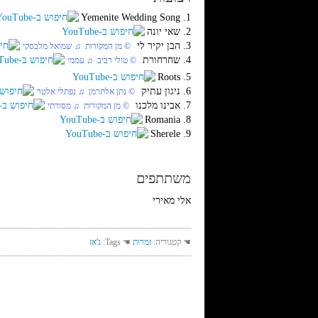
1. Yemenite Wedding Song
2. שאי יונה
3. הבן יקיר לי
‏ © מן המקורות‏ ♫ שמואל מלבסקי
4. שחרחורת
‏ © טולי רביב‏ ♫ עממי
5. Roots
6. ניגון עתיק
‏ © נתן אלתרמן‏ ♫ נפתלי אלטר
7. אבינו מלכנו
‏ © מן המקורות‏ ♫ מסורתי
8. Romania
9. Sherele
משתתפים
אלי מאירי
☚ קטגוריה:
זמרות
☚ Tags:
ג'אז