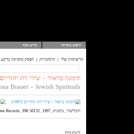
חיפוש מוסיקה
מידע נוסף
הרשימות שלי
|
התחברות
|
הפסק מוסיקה ברקע
תימנה בראור – שירי דת יהודיים (1997
mna Brauer – Jewish Spirituals
תקליטור, גרמניה, 1997, Blue Flame Records, 398 50132, סטריאו
רצועות