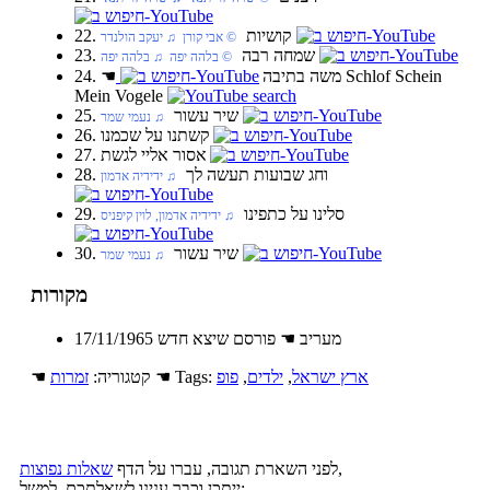
22. קושיות
© אבי קורן ♫ יעקב הולנדר
23. שמחה רבה
© בלהה יפה ♫ בלהה יפה
Schlof Schein
24. משה בתיבה
☚
Mein Vogele
25. שיר עשור
♫ נעמי שמר
26. קשתנו על שכמנו
27. אסור אליי לגשת
28. וחג שבועות תעשה לך
♫ ידידיה אדמון
29. סלינו על כתפינו
♫ ידידיה אדמון, לוין קיפניס
30. שיר עשור
♫ נעמי שמר
מקורות
17/11/1965 מעריב ☚ פורסם שיצא חדש
ארץ ישראל
,
ילדים
,
פופ
☚ Tags:
☚ קטגוריה:
זמרות
,
לפני השארת תגובה, עברו על הדף
שאלות נפוצות
ייתכן וכבר ענינו לשאלתכם. למשל: