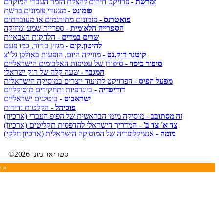
זמרשת
- פרויקט חירום להצלת הזמר העברי המוקדם
פזמונט
- מצעדי פזמונים ברשת
פואטרנס
- פזמונים מתורגמים או מעוברתים
הספרייה הלאומית
- ספריית שמע ומוזיקה
שרים במדים
- הלהקות הצבאיות
להיטון.קום
- מגזין בידור, כמו פעם
קוטנר רוק.נט
- מוזיקה היום, הופעות באולפן גל"צ
סיפור כיסוי
- סיפורן של עטיפות האלבומים הישראליים
המגבר
- שעה קלה של רוק ישראלי
מפעל הפיס
- הפרויקט לתיעוד יוצרים במוסיקה הישראלית
דודיפדיה
- ביוגרפיות ותחקירים מוסיקליים
ישראבוט
- בוטלגים ישראליים
פוסיהל
- הקלטות נדירות
זה מסתובב
- מוסיקה מימי הבראשית של הפופ העברי (ארכיון)
צד א' צד ב'
- המדריך הישראלי להדפסות תקליטים (ארכיון)
מומה
- אנציקלופדיה של המוסיקה הישראלית (ארכיון חלקי)
©2026 סטריאו ומונו
e »