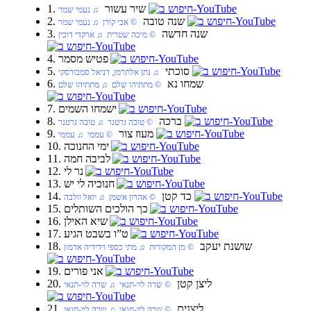
1. שיר עשור
♫ נעמי שמר
2. שנה טובה
© אבי קורן ♫ נעמי שמר
3. שנה חדשה
© מיכה שטרית ♫ ארקדי דוכין
4. פטיש מסמר
5. סוכתי
♫ נתן אלתרמן, דניאל סמבורסקי
6. שמחו נא
© מתתיהו שלם ♫ מתתיהו שלם
7. ישמחו השמים
8. ברכה
© טובה גרטנר ♫ טובה גרטנר
9. מעוז צור
© עממי ♫ עממי
10. ימי החנוכה
11. לביבה חמה
12. נר לי
13. חנוכיה לי יש
14. כד קטן
© אהרון אשמן ♫ יואל וולבה
15. כך הולכים השותלים
16. שיא האילן
17. ט”ו בשבט הגיע
18. שושנת יעקב
© מן המקורות ♫ מתי כספי וידידיה אדמון
19. אני פורים
20. ליצן קטן
© שרה לוי-תנאי ♫ שרה לוי-תנאי
21. ליצנים
© שרה לוי-תנאי ♫ שרה לוי-תנאי