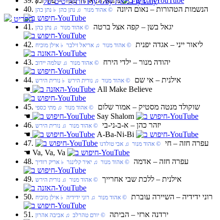
39. נתנאלה, אהוד מנור‏ – עוד זמן
התקליטים של Fly Guy מאת Fly Guy
40. הנשמות הטהורות‏ – נאום היונה
‏ © אהוד מנור‏ ♫ נתן כהן‏ ♭ נתן כהן
תפריט
41. יגאל בשן‏ – קפה אצל ברטה
‏ © אהוד מנור‏ ♫ נתן כהן
42. ליאור ייני‏ – אגדה יפנית
‏ © אהוד מנור‏ ♫ אריאל זילבר‏ ♭ אילן מוכיח
43. יהודה מנור‏ – ילדי הירח
‏ © אהוד מנור‏ ♫ שלמה יידוב
44. אילנית‏ – אי שם
‏ © אהוד מנור‏ ♫ נורית הירש‏ ♭ נורית הירש
☚
All Make Believe
45. שוקולד מנטה מסטיק‏ – אמור שלום
‏ © אהוד מנור‏ ♫ מתי כספי
☚
Say Shalom
46. יזהר כהן‏ – א-ב-ני-בי
‏ © אהוד מנור‏ ♫ נורית הירש
☚
A-Ba-Ni-Bi
47. עפרה חזה‏ – חי
‏ © אהוד מנור‏ ♫ אבי טולדנו
☚
Va, Va, Va
48. עפרה חזה‏ – אדמה
‏ © אהוד מנור‏ ♫ יאיר קלינגר‏ ♭ אריק רודיך
49. אילנית‏ – ללכת שבי אחרייך
‏ © אהוד מנור‏ ♫ נורית הירש
50. רוני ידידיה‏ – השיירה עוברת
‏ © אהוד מנור‏ ♫ רוני ידידיה‏ ♭ אילן מוכיח
51. ירדנה ארזי‏ – הביתה
‏ © יורם טהרלב‏ ♫ אביבה אהרון