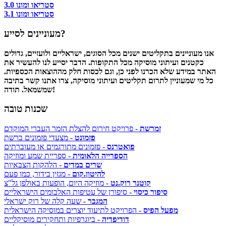
סטריאו ומונו 3.0
סטריאו ומונו 3.1
מעוניינים לסייע?
אנו מעוניינים בתקליטים ישנים מכל הסוגים, ישראליים ולועזיים, גדולים
כקטנים ועיתוני מוסיקה מכל התקופות. הדבר יסייע לנו להעשיר את
האתר במידע שלא הכרנו לפני כן, וגם לכסות חלק מההוצאות הכספיות.
כל מי שמעוניין לתרום תקליטים ועיתוני מוסיקה, צרו אתנו קשר בתיבה
שמשמאל. תודה!
שכנות טובה
זמרשת
- פרויקט חירום להצלת הזמר העברי המוקדם
פזמונט
- מצעדי פזמונים ברשת
פואטרנס
- פזמונים מתורגמים או מעוברתים
הספרייה הלאומית
- ספריית שמע ומוזיקה
שרים במדים
- הלהקות הצבאיות
להיטון.קום
- מגזין בידור, כמו פעם
קוטנר רוק.נט
- מוזיקה היום, הופעות באולפן גל"צ
סיפור כיסוי
- סיפורן של עטיפות האלבומים הישראליים
המגבר
- שעה קלה של רוק ישראלי
מפעל הפיס
- הפרויקט לתיעוד יוצרים במוסיקה הישראלית
דודיפדיה
- ביוגרפיות ותחקירים מוסיקליים