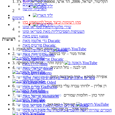
1. 3 x תקליטור, ישראל, 2006, הד ארצי, 64604, סטריאו,
$20
הארכיון: פנזינים
הארכיון: להיטון
2
רשימות
3
מהן רשימות וכיצד תוכל להשתמש בהן
שירי מלוטרון מאת סטריאו ומונו
4
העטיפות הפסיכדליות מאת סטריאו ומונו
גשש מאת yaron
רצועות
גדי אלטמן מאת Ducatic
פורטיס מאת Ducatic
1. יהודה מנור‏ – יליד הארץ
פורטיס - להשיג מאת Ducatic
2. אהוד מנור‏ – ימי בנימינה
‏ © אהוד מנור‏ ♫ מתי כספי
גן חיות מאת Ducatic
אריאל זילבר מאת Ducatic
3. רבקה זוהר‏ – הבית ליד המסילה
ילדות מאת fishi
4. חני לבנה‏ – נחל התנינים
‏ © אהוד מנור‏ ♫ נחום היימן
ישראלי מאת doriel
דרוש מאת roberto
5. אופירה גלוסקא‏ – שיר בארבעה בתים
‏ © אהוד מנור‏ ♫ נחום היימן
עשרים אלבומים עבריים (מועדפים) מאת אלעד
AVDAD מאת Oded
6. רן אלירן‏ – ילדותי עברה עליי בדממה
‏ © אהוד מנור‏ ♫ נורית הירש
זמרים מאת GadNevo
jazz מאת taliarg
7. יזהר כהן‏ – חלומות שמורים
‏ © אהוד מנור‏ ♫ מתי כספי‏ ♭ מתי כספי
אריאל מאת MenaheM
jews מאת guy
8. חנן יובל‏ – זאב זאב
‏ © אהוד מנור‏ ♫ חנן יובל
מהדורת צלילים למזכרת מאת סטריאו ומונו
9. רבקה זוהר‏ – בן יפה נולד
‏ © אהוד מנור‏ ♫ נורית הירש
חומרים שהייתי רוצה להשמיע בתוכנית שלי מאת נִיצָן סִימוֹן
Nitzan Simon