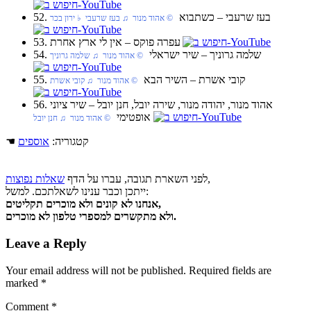
52. בעז שרעבי‏ – כשתבוא
‏ © אהוד מנור‏ ♫ בעז שרעבי‏ ♭ ירון בכר
53. עפרה פוקס‏ – אין לי ארץ אחרת
54. שלמה גרוניך‏ – שיר ישראלי
‏ © אהוד מנור‏ ♫ שלמה גרוניך
55. קובי אשרת‏ – השיר הבא
‏ © אהוד מנור‏ ♫ קובי אשרת
56. אהוד מנור, יהודה מנור, שירה יובל, חנן יובל‏ – שיר ציוני
אופטימי
‏ © אהוד מנור‏ ♫ חנן יובל
☚ קטגוריה:
אוספים
,
לפני השארת תגובה, עברו על הדף
שאלות נפוצות
ייתכן וכבר ענינו לשאלתכם. למשל:
אנחנו לא קונים ולא מוכרים תקליטים,
ולא מתקשרים למספרי טלפון לא מוכרים.
Leave a Reply
Your email address will not be published.
Required fields are
marked
*
Comment
*