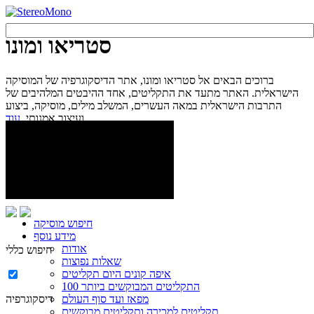
סטריאו ומונו
ברוכים הבאים אל סטריאו ומונו, אתר הדיסקוגרפיה של המוסיקה
הישראלית. האתר מתעד את התקליטים, אחד ההיבטים המלהיבים של
התרבות הישראלית במאה העשרים, המשלב מילים, מוסיקה, ביצוע
עוד...
ועיצוב אמנותי.
חיפוש מוסיקה
מידע נוסף
אודות
חיפוש כללי
שאלות נפוצות
איפה קונים היום תקליטים
100 התקליטים המבוקשים ביותר
מפאז ועד סוף העולם
דיסקוגרפיה
תקליטים למכירה ותקליטים מבוקשים