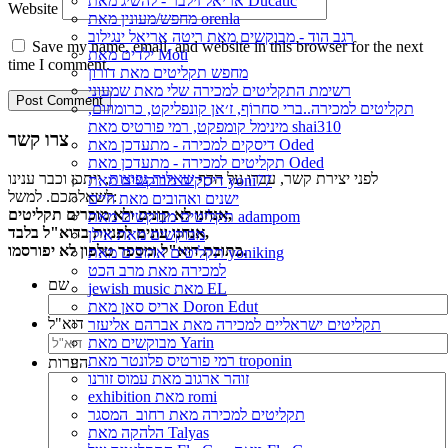
אריאל זילבר - להשיג מאת Ducatic
Website
מחפש/מעונין מאת orenla
רגב הוד - מבוקשים מאת ריטה אריאל ינגילוב
Save my name, email, and website in this browser for the next
ילדים מאת Moti
time I comment.
מחפש תקליטים מאת דורון
רשימת התקליטים למכירה שלי מאת שמעוני
תקליטים למכירה..ברי סחרוֹף, ז׳אן קונפליקט, כרומוזום,
מינימל קומפקט, רמי פורטיס מאת shai310
צרו קשר
דיסקים למכירה - מתעדכן מאת Oded
תקליטים למכירה - מתעדכן מאת Oded
לפני יצירת קשר, עברו על הדף
שאלות נפוצות
, ייתכן וכבר ענינו
דיסקים מבוקשים מאת yoni77
לשאלתכם. למשל:
ישנים ואהובים מאת חיים
אנחנו לא קונים ולא מוכרים תקליטים,
תקליטים מבוקשים מאת adampom
אנחנו עונים לפניות בדוא"ל בלבד,
מבוקשים מאת אילן
כתובת דוא"ל ומספר טלפון לא יפורסמו.
תקליטים אהובים מאת yoniking
למכירה מאת מרב הכט
שם
jewish music מאת EL
אריס סאן מאת Doron Edut
דוא"ל
תקליטים ישראליים למכירה מאת אברהם אליעזר
מבוקשים מאת Yarin
רמי פורטיס פלונטר מאת troponin
הערות
זוהר ארגוב מאת עמוס זורנו
exhibition מאת romi
תקליטים למכירה מאת רחוב_המסגר
הלהקה מאת Talyas