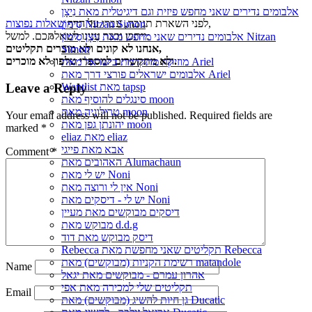
אלבומים נדירים שאני מחפש פיזית וגם דיגיטלית מאת נִיצָן
,
לפני השארת תגובה, עברו על הדף
שאלות נפוצות
סִימוֹן Nitzan Simon
ייתכן וכבר ענינו לשאלתכם. למשל:
אלבומים נדירים שאני מחפש מאת נִיצָן סִימוֹן Nitzan
אנחנו לא קונים ולא מוכרים תקליטים,
Simon
ולא מתקשרים למספרי טלפון לא מוכרים.
מוזיקה מתקדמת בישראל מאת Ariel
אלבומים ישראלים פורצי דרך מאת Ariel
Wantlist מאת tapsp
Leave a Reply
סינגלים להוסיף מאת moon
טרילוגיה מאת moon
Your email address will not be published.
Required fields are
יהונתן גפן מאת moon
marked
*
eliaz מאת eliaz
אבא מאת פייגי
Comment
*
האהובים מאת Alumachaun
יש לי מאת Noni
אין לי ורוצה מאת Noni
יש לי - דיסקים מאת Noni
דיסקים מבוקשים מאת מעיין
מבוקש מאת d.d.g
דיסק מבוקש מאת דוד
Rebecca תקליטים שאני מחפשת מאת Rebecca
רשימת הקניות (מבוקשים) מאת matandole
Name
אהרון עמרם - מבוקשים מאת יגאל
תקליטים שלי למכירה מאת אפי
Email
גן חיות להשיג (מבוקשים) מאת Ducatic