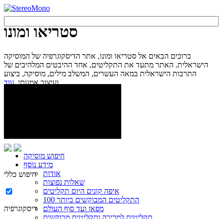
סטריאו ומונו
ברוכים הבאים אל סטריאו ומונו, אתר הדיסקוגרפיה של המוסיקה
הישראלית. האתר מתעד את התקליטים, אחד ההיבטים המלהיבים של
התרבות הישראלית במאה העשרים, המשלב מילים, מוסיקה, ביצוע
עוד...
ועיצוב אמנותי.
חיפוש מוסיקה
מידע נוסף
אודות
חיפוש כללי
שאלות נפוצות
איפה קונים היום תקליטים
100 התקליטים המבוקשים ביותר
מפאז ועד סוף העולם
דיסקוגרפיה
תקליטים למכירה ותקליטים מבוקשים