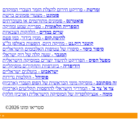
זמרשת
- פרויקט חירום להצלת הזמר העברי המוקדם
פזמונט
- מצעדי פזמונים ברשת
פואטרנס
- פזמונים מתורגמים או מעוברתים
הספרייה הלאומית
- ספריית שמע ומוזיקה
שרים במדים
- הלהקות הצבאיות
להיטון.קום
- מגזין בידור, כמו פעם
קוטנר רוק.נט
- מוזיקה היום, הופעות באולפן גל"צ
סיפור כיסוי
- סיפורן של עטיפות האלבומים הישראליים
המגבר
- שעה קלה של רוק ישראלי
מפעל הפיס
- הפרויקט לתיעוד יוצרים במוסיקה הישראלית
דודיפדיה
- ביוגרפיות ותחקירים מוסיקליים
ישראבוט
- בוטלגים ישראליים
פוסיהל
- הקלטות נדירות
זה מסתובב
- מוסיקה מימי הבראשית של הפופ העברי (ארכיון)
צד א' צד ב'
- המדריך הישראלי להדפסות תקליטים (ארכיון)
מומה
- אנציקלופדיה של המוסיקה הישראלית (ארכיון חלקי)
©2026 סטריאו ומונו
e »