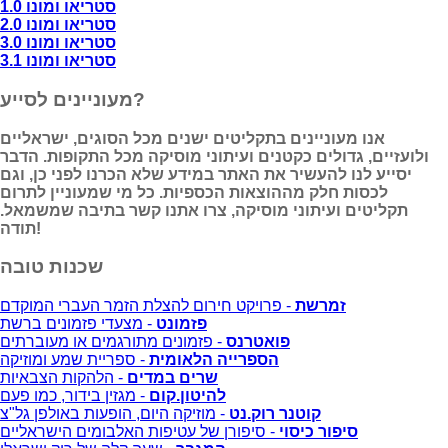
סטריאו ומונו 1.0
סטריאו ומונו 2.0
סטריאו ומונו 3.0
סטריאו ומונו 3.1
מעוניינים לסייע?
אנו מעוניינים בתקליטים ישנים מכל הסוגים, ישראליים
ולועזיים, גדולים כקטנים ועיתוני מוסיקה מכל התקופות. הדבר
יסייע לנו להעשיר את האתר במידע שלא הכרנו לפני כן, וגם
לכסות חלק מההוצאות הכספיות. כל מי שמעוניין לתרום
תקליטים ועיתוני מוסיקה, צרו אתנו קשר בתיבה שמשמאל.
תודה!
שכנות טובה
זמרשת
- פרויקט חירום להצלת הזמר העברי המוקדם
פזמונט
- מצעדי פזמונים ברשת
פואטרנס
- פזמונים מתורגמים או מעוברתים
הספרייה הלאומית
- ספריית שמע ומוזיקה
שרים במדים
- הלהקות הצבאיות
להיטון.קום
- מגזין בידור, כמו פעם
קוטנר רוק.נט
- מוזיקה היום, הופעות באולפן גל"צ
סיפור כיסוי
- סיפורן של עטיפות האלבומים הישראליים