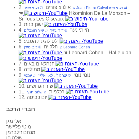
2. אילו ציפורים
‏ © נעמי שמר‏ ♫ Jean-Pierre Calvet‏ ⇄ נעמי שמר
☚
Hkomfnion De La Monson –
Si Tous Les Oiseaux
3. ישנן בנות
4. הייתי נער
‏ © דוד עתיד‏ ♫ יאיר רוזנבלום
5. ולס להגנת הטבע
6. הללויה
‏ © קובי מידן‏ ♫ Leonard Cohen
☚
Leonard Cohen – Hallelujah
7. הנחלאים באים
8. מתילדה
9. נומי נומי
‏ © יצחק לוי, לאון אלגזי‏ ♫ עממי
10. שיר הגרושים
11. רכלניות
‏ ♫ שלום חנוך
12. יום כביסה
חברי הרכב
אלי מגן
מוטי פליישר
מנחם זילברמן
שולה חן