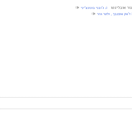
‏ ♫ ג’ובני בונונצ’יני
ז’אק אופנבך , ולטר גהר