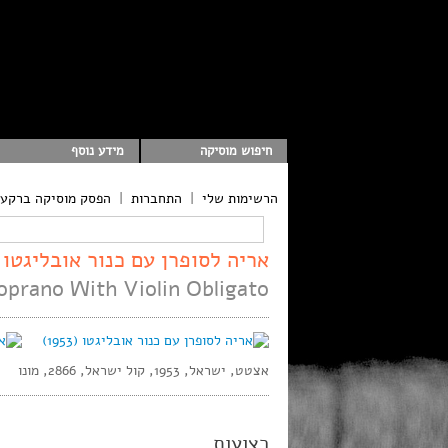
חיפוש מוסיקה
מידע נוסף
הרשימות שלי
|
התחברות
|
הפסק מוסיקה ברקע
אריה לסופרן עם כנור אובליגטו (1953
oprano With Violin Obligato
אצטט, ישראל, 1953, קול ישראל, 2866, מונו
רצועות