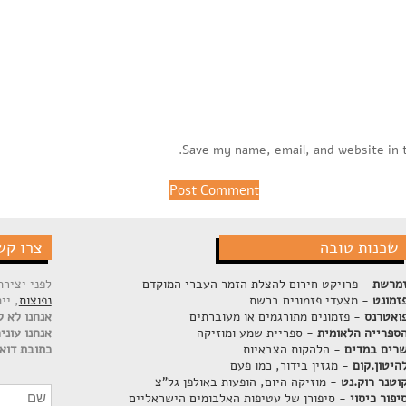
Save my name, email, and website in 
שכנות טובה
צרו קש
מרשת
- פרויקט חירום להצלת הזמר העברי המוקדם
לפני יציר
זמונט
- מצעדי פזמונים ברשת
נפוצות
, יי
ואטרנס
- פזמונים מתורגמים או מעוברתים
אנחנו לא ק
ספרייה הלאומית
- ספריית שמע ומוזיקה
אנחנו עוני
רים במדים
- הלהקות הצבאיות
כתובת דוא"
היטון.קום
- מגזין בידור, כמו פעם
וטנר רוק.נט
- מוזיקה היום, הופעות באולפן גל"צ
יפור כיסוי
- סיפורן של עטיפות האלבומים הישראליים