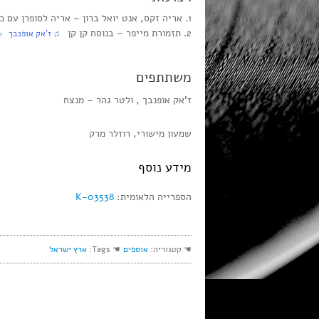
1. אריה זקס, אנט יואל ברון‏ – אריה לסופרן עם כנור אובליגטו
2. תזמורת מייפר‏ – בנוסח קן קן
‏ ♫ ז’אק אופנבך‏ ♭ 
משתתפים
ז’אק אופנבך , ולטר גהר – מנצח
שמעון מישורי, רוזלר מרק
מידע נוסף
הספרייה הלאומית:
K-03538
☚ קטגוריה:
אוספים
☚ Tags:
ארץ ישראל