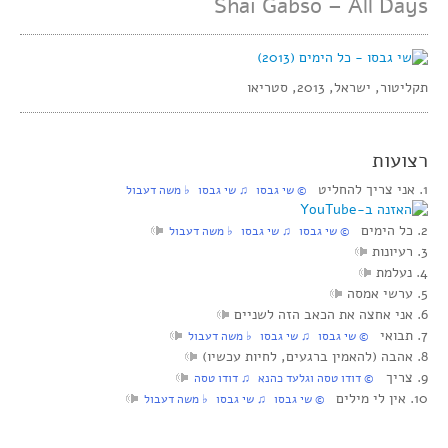
Shai Gabso – All Days
תקליטור, ישראל, 2013, סטריאו
רצועות
1. אני צריך להחליט
‏ © שי גבסו‏ ♫ שי גבסו‏ ♭ משה דעבול
2. כל הימים
‏ © שי גבסו‏ ♫ שי גבסו‏ ♭ משה דעבול
3. רעיונות
4. נעלמת
5. ערשי אמסה
6. אני אחצה את הכאב הזה לשניים
7. תבואי
‏ © שי גבסו‏ ♫ שי גבסו‏ ♭ משה דעבול
8. אהבה (להאמין ברגעים, לחיות עכשיו)
9. צריך
‏ © דודו טסה וגלעד כהנא‏ ♫ דודו טסה
10. אין לי מילים
‏ © שי גבסו‏ ♫ שי גבסו‏ ♭ משה דעבול