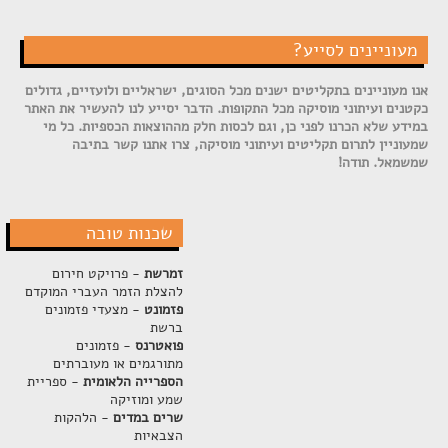
מעוניינים לסייע?
אנו מעוניינים בתקליטים ישנים מכל הסוגים, ישראליים ולועזיים, גדולים
כקטנים ועיתוני מוסיקה מכל התקופות. הדבר יסייע לנו להעשיר את האתר
במידע שלא הכרנו לפני כן, וגם לכסות חלק מההוצאות הכספיות. כל מי
שמעוניין לתרום תקליטים ועיתוני מוסיקה, צרו אתנו קשר בתיבה
שמשמאל. תודה!
שכנות טובה
זמרשת
- פרויקט חירום
להצלת הזמר העברי המוקדם
פזמונט
- מצעדי פזמונים
ברשת
פואטרנס
- פזמונים
מתורגמים או מעוברתים
הספרייה הלאומית
- ספריית
שמע ומוזיקה
שרים במדים
- הלהקות
הצבאיות