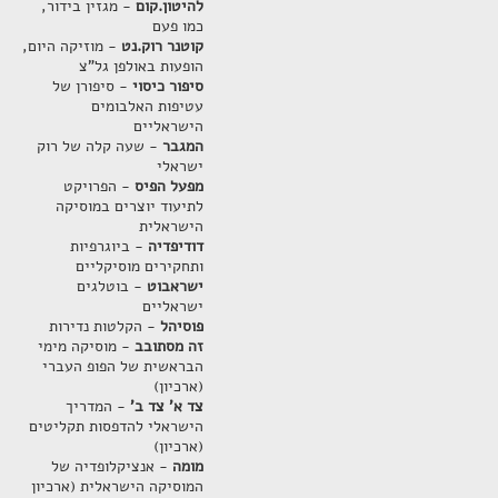
להיטון.קום
- מגזין בידור,
כמו פעם
קוטנר רוק.נט
- מוזיקה היום,
הופעות באולפן גל"צ
סיפור כיסוי
- סיפורן של
עטיפות האלבומים
הישראליים
המגבר
- שעה קלה של רוק
ישראלי
מפעל הפיס
- הפרויקט
לתיעוד יוצרים במוסיקה
הישראלית
דודיפדיה
- ביוגרפיות
ותחקירים מוסיקליים
ישראבוט
- בוטלגים
ישראליים
פוסיהל
- הקלטות נדירות
זה מסתובב
- מוסיקה מימי
הבראשית של הפופ העברי
(ארכיון)
צד א' צד ב'
- המדריך
הישראלי להדפסות תקליטים
(ארכיון)
מומה
- אנציקלופדיה של
המוסיקה הישראלית (ארכיון