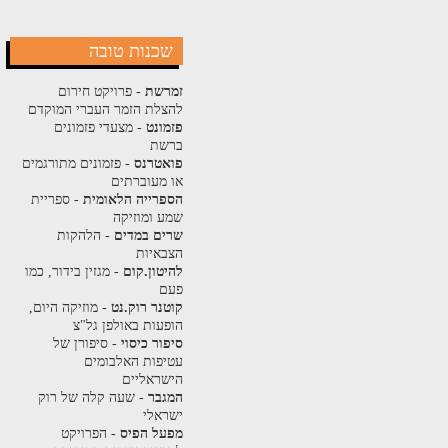
שכנות טובה
זמרשת
- פרויקט חירום
להצלת הזמר העברי המוקדם
פזמונט
- מצעדי פזמונים
ברשת
פואטרנס
- פזמונים מתורגמים
או מעוברתים
הספרייה הלאומית
- ספריית
שמע ומוזיקה
שרים במדים
- הלהקות
הצבאיות
להיטון.קום
- מגזין בידור, כמו
פעם
קוטנר רוק.נט
- מוזיקה היום,
הופעות באולפן גל"צ
סיפור כיסוי
- סיפורן של
עטיפות האלבומים
הישראליים
המגבר
- שעה קלה של רוק
ישראלי
מפעל הפיס
- הפרויקט