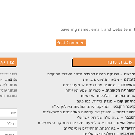
Save my name, email, and website in 
שכנות טובה
צרו קש
מרשת
- פרויקט חירום להצלת הזמר העברי המוקדם
לפני יציר
זמונט
- מצעדי פזמונים ברשת
נפוצות
, יי
ואטרנס
- פזמונים מתורגמים או מעוברתים
אנחנו לא ק
ספרייה הלאומית
- ספריית שמע ומוזיקה
אנחנו עוני
רים במדים
- הלהקות הצבאיות
כתובת דוא"
היטון.קום
- מגזין בידור, כמו פעם
וטנר רוק.נט
- מוזיקה היום, הופעות באולפן גל"צ
יפור כיסוי
- סיפורן של עטיפות האלבומים הישראליים
מגבר
- שעה קלה של רוק ישראלי
פעל הפיס
- הפרויקט לתיעוד יוצרים במוסיקה הישראלית
ודיפדיה
- ביוגרפיות ותחקירים מוסיקליים
שראבוט
- בוטלגים ישראליים