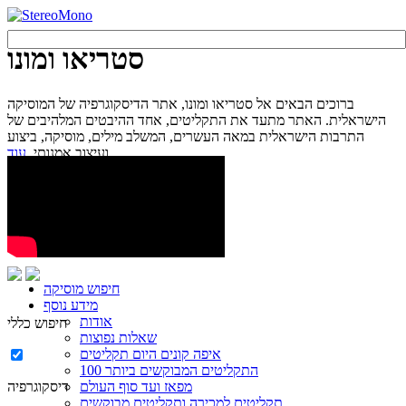
סטריאו ומונו
ברוכים הבאים אל סטריאו ומונו, אתר הדיסקוגרפיה של המוסיקה
הישראלית. האתר מתעד את התקליטים, אחד ההיבטים המלהיבים של
התרבות הישראלית במאה העשרים, המשלב מילים, מוסיקה, ביצוע
עוד...
ועיצוב אמנותי.
חיפוש מוסיקה
מידע נוסף
אודות
חיפוש כללי
שאלות נפוצות
איפה קונים היום תקליטים
100 התקליטים המבוקשים ביותר
מפאז ועד סוף העולם
דיסקוגרפיה
תקליטים למכירה ותקליטים מבוקשים