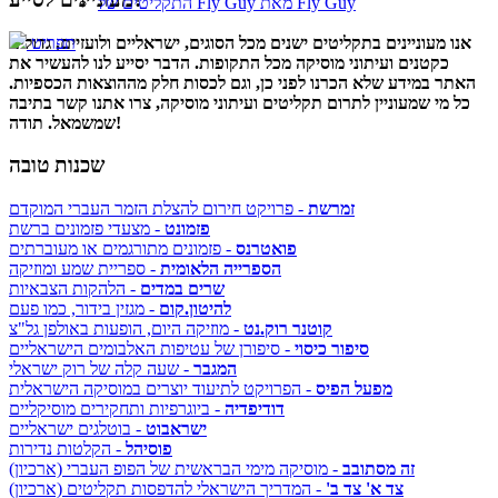
התקליטים של Fly Guy מאת Fly Guy
אנו מעוניינים בתקליטים ישנים מכל הסוגים, ישראליים ולועזיים, גדולים
תפריט
כקטנים ועיתוני מוסיקה מכל התקופות. הדבר יסייע לנו להעשיר את
האתר במידע שלא הכרנו לפני כן, וגם לכסות חלק מההוצאות הכספיות.
כל מי שמעוניין לתרום תקליטים ועיתוני מוסיקה, צרו אתנו קשר בתיבה
שמשמאל. תודה!
שכנות טובה
זמרשת
- פרויקט חירום להצלת הזמר העברי המוקדם
פזמונט
- מצעדי פזמונים ברשת
פואטרנס
- פזמונים מתורגמים או מעוברתים
הספרייה הלאומית
- ספריית שמע ומוזיקה
שרים במדים
- הלהקות הצבאיות
להיטון.קום
- מגזין בידור, כמו פעם
קוטנר רוק.נט
- מוזיקה היום, הופעות באולפן גל"צ
סיפור כיסוי
- סיפורן של עטיפות האלבומים הישראליים
המגבר
- שעה קלה של רוק ישראלי
מפעל הפיס
- הפרויקט לתיעוד יוצרים במוסיקה הישראלית
דודיפדיה
- ביוגרפיות ותחקירים מוסיקליים
ישראבוט
- בוטלגים ישראליים
פוסיהל
- הקלטות נדירות
זה מסתובב
- מוסיקה מימי הבראשית של הפופ העברי (ארכיון)
צד א' צד ב'
- המדריך הישראלי להדפסות תקליטים (ארכיון)