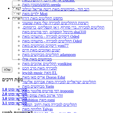
אריאל זילבר - להשיג מאת Ducatic
מחפש/מעונין מאת orenla
דוא"ל
רגב הוד - מבוקשים מאת ריטה אריאל ינגילוב
ילדים מאת Moti
הערות
מחפש תקליטים מאת דורון
רשימת התקליטים למכירה שלי מאת שמעוני
תקליטים למכירה..ברי סחרוֹף, ז׳אן קונפליקט, כרומוזום,
מינימל קומפקט, רמי פורטיס מאת shai310
דיסקים למכירה - מתעדכן מאת Oded
תקליטים למכירה - מתעדכן מאת Oded
דיסקים מבוקשים מאת yoni77
ישנים ואהובים מאת חיים
תקליטים מבוקשים מאת adampom
מבוקשים מאת אילן
תקליטים אהובים מאת yoniking
למכירה מאת מרב הכט
jewish music מאת EL
אריס סאן מאת Doron Edut
מפת דרכים
תקליטים ישראליים למכירה מאת אברהם אליעזר
מבוקשים מאת Yarin
סטריאו ומונו 1.0
רמי פורטיס פלונטר מאת troponin
סטריאו ומונו 2.0
זוהר ארגוב מאת עמוס זורנו
סטריאו ומונו 3.0
exhibition מאת romi
סטריאו ומונו 3.1
תקליטים למכירה מאת רחוב_המסגר
הלהקה מאת Talyas
מעוניינים לסייע?