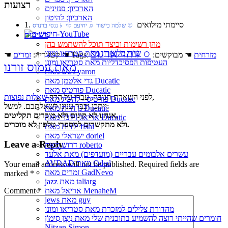
רצועות
הארכיון: פנזינים
הארכיון: להיטון
1. סיימתי מילואים
‏ © שלמה כישור‏ ♫ יחיעם לוי‏ ♭ ננסי ברנדס
רשימות
מהן רשימות וכיצד תוכל להשתמש בהן
○
זוהר ארגוב
שירי מלוטרון מאת סטריאו ומונו
מזרחית
☚ מבוקשים:
☚ Tags:
☚ קטגוריה:
זמרים
העטיפות הפסיכדליות מאת סטריאו ומונו
מאת עמוס זורנו
גשש מאת yaron
גדי אלטמן מאת Ducatic
פורטיס מאת Ducatic
,
לפני השארת תגובה, עברו על הדף
שאלות נפוצות
פורטיס - להשיג מאת Ducatic
ייתכן וכבר ענינו לשאלתכם. למשל:
גן חיות מאת Ducatic
אנחנו לא קונים ולא מוכרים תקליטים,
אריאל זילבר מאת Ducatic
ולא מתקשרים למספרי טלפון לא מוכרים.
ילדות מאת fishi
ישראלי מאת doriel
Leave a Reply
דרוש מאת roberto
עשרים אלבומים עבריים (מועדפים) מאת אלעד
AVDAD מאת Oded
Your email address will not be published.
Required fields are
זמרים מאת GadNevo
marked
*
jazz מאת taliarg
Comment
*
אריאל מאת MenaheM
jews מאת guy
מהדורת צלילים למזכרת מאת סטריאו ומונו
חומרים שהייתי רוצה להשמיע בתוכנית שלי מאת נִיצָן סִימוֹן
Nitzan Simon