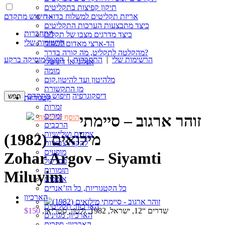
תיקון קפיצות בתקליטים
חיפוש מתקדם »
אריזת תקליטים למשלוח בדואר
כיצד מתבצעות הערכות התקליטים
התחברות
כיצד מדרגים מצבו של תקליט
הרשימות שלי
הד-ארצי מאדום לשחור
מהקלטה לתקליט, מה קורה בדרך?
הרשימות שלי
|
התחברות
|
הפעל מוסיקה ברקע
אנלוגי או דיגיטלי
מומה
מלהיטון ועד להיטון.קום
מן התקשורת
דיסקוגרפיה
חיפוש מתקדם
קטגוריות
זמרות
זמרים
זוהר ארגוב – סיימתי
הוסף לרשימה
הרכבים
צמדים ושלישיות
מילואים (1982)
להקות צבאיות
מופעים
Zohar Argov – Siyamti
פסי קול
תזמורות
Miluyim
אוספים
כל הקטגוריות, כל הז’אנרים
הארכיון
הארכיון: תקליטים
שדרים “12, ישראל, 1982, גלטון, סטריאו,
$150
הארכיון: מגזינים
הארכיון: ספרים