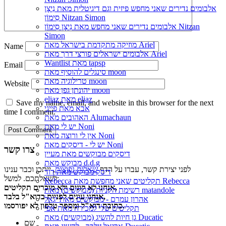
אלבומים נדירים שאני מחפש פיזית וגם דיגיטלית מאת נִיצָן
סִימוֹן Nitzan Simon
אלבומים נדירים שאני מחפש מאת נִיצָן סִימוֹן Nitzan
Simon
מוזיקה מתקדמת בישראל מאת Ariel
Name
אלבומים ישראלים פורצי דרך מאת Ariel
Wantlist מאת tapsp
Email
סינגלים להוסיף מאת moon
טרילוגיה מאת moon
Website
יהונתן גפן מאת moon
eliaz מאת eliaz
Save my name, email, and website in this browser for the next
אבא מאת פייגי
time I comment.
האהובים מאת Alumachaun
יש לי מאת Noni
אין לי ורוצה מאת Noni
יש לי - דיסקים מאת Noni
צרו קשר
דיסקים מבוקשים מאת מעיין
מבוקש מאת d.d.g
לפני יצירת קשר, עברו על הדף
שאלות נפוצות
, ייתכן וכבר ענינו
דיסק מבוקש מאת דוד
לשאלתכם. למשל:
Rebecca תקליטים שאני מחפשת מאת Rebecca
אנחנו לא קונים ולא מוכרים תקליטים,
רשימת הקניות (מבוקשים) מאת matandole
אנחנו עונים לפניות בדוא"ל בלבד,
אהרון עמרם - מבוקשים מאת יגאל
כתובת דוא"ל ומספר טלפון לא יפורסמו.
תקליטים שלי למכירה מאת אפי
גן חיות להשיג (מבוקשים) מאת Ducatic
שם