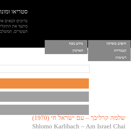
סטריאו ומונו
ברוכים הבאים אל
מתעד את התקליט
העשרים, המשלב מי
חיפוש מוסיקה
מידע נוסף
קטגוריות
הארכיון
הרשימות שלי
|
התחברות
|
הפסק מוסיקה ברקע
רשימות
שלמה קרליבך – עם ישראל חי (1970)
Shlomo Karlibach – Am Israel Chai