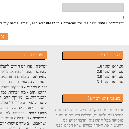
e my name, email, and website in this browser for the next time I comment.
מפת דרכים
שכנות טובה
סטריאו ומונו 1.0
זמרשת
- פרויקט חירום להצלת
סטריאו ומונו 2.0
פזמונט
- מצעדי פזמונים ברשת
סטריאו ומונו 3.0
פואטרנס
- פזמונים מתורגמים 
סטריאו ומונו 3.1
הספרייה הלאומית
- ספריית ש
שרים במדים
- הלהקות הצבאי
להיטון.קום
- מגזין בידור, כמו
מעוניינים לסייע?
קוטנר רוק.נט
- מוזיקה היום, ה
סיפור כיסוי
- סיפורן של עטיפ
המגבר
- שעה קלה של רוק ישר
אנו מעוניינים בתקליטים ישנים מכל הסוגים,
מפעל הפיס
- הפרויקט לתיעוד
ישראליים ולועזיים, גדולים כקטנים ועיתוני
דודיפדיה
- ביוגרפיות ותחקירי
מוסיקה מכל התקופות. הדבר יסייע לנו
ישראבוט
- בוטלגים ישראליים
להעשיר את האתר במידע שלא הכרנו לפני
פוסיהל
- הקלטות נדירות