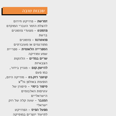
שכנות טובה
זמרשת
- פרויקט חירום
להצלת הזמר העברי המוקדם
פזמונט
- מצעדי פזמונים
ברשת
פואטרנס
- פזמונים
מתורגמים או מעוברתים
הספרייה הלאומית
- ספריית
שמע ומוזיקה
שרים במדים
- הלהקות
הצבאיות
להיטון.קום
- מגזין בידור,
כמו פעם
קוטנר רוק.נט
- מוזיקה היום,
הופעות באולפן גל"צ
סיפור כיסוי
- סיפורן של
עטיפות האלבומים
הישראליים
המגבר
- שעה קלה של רוק
ישראלי
מפעל הפיס
- הפרויקט
לתיעוד יוצרים במוסיקה