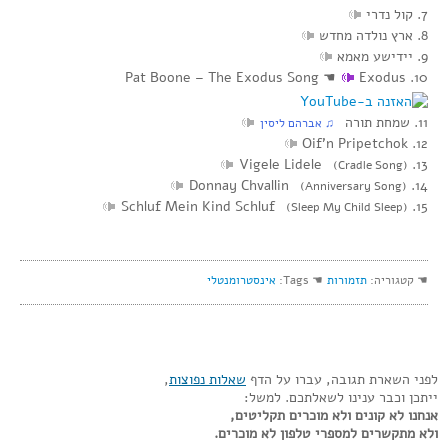
7. קול נדרי
8. ארץ נולדה מחדש
9. יידישע מאמא
Pat Boone – The Exodus Song
☚
10. Exodus
11. שמחת תורה
‏ ♫ אברהם ליסין
12. Oif’n Pripetchok
13. Vigele Lidele
(Cradle Song)
14. Donnay Chvallin
(Anniversary Song)
15. Schluf Mein Kind Schluf
(Sleep My Child Sleep)
☚ קטגוריה:
תזמורות
☚ Tags:
אינסטרומנטלי
לפני השארת תגובה, עברו על הדף
שאלות נפוצות
,
ייתכן וכבר ענינו לשאלתכם. למשל:
אנחנו לא קונים ולא מוכרים תקליטים,
ולא מתקשרים למספרי טלפון לא מוכרים.