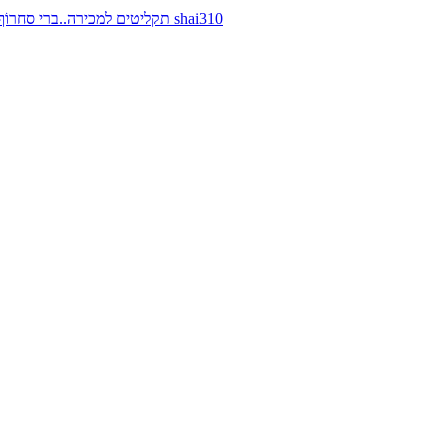
תקליטים למכירה..ברי סחרוֹף, ז׳אן קונפליקט, כרומוזום, מינימל קומפקט, רמי פורטיס מאת shai310