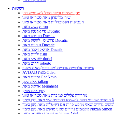
רשימות
מהן רשימות וכיצד תוכל להשתמש בהן
שירי מלוטרון מאת סטריאו ומונו
העטיפות הפסיכדליות מאת סטריאו ומונו
גשש מאת yaron
גדי אלטמן מאת Ducatic
פורטיס מאת Ducatic
פורטיס - להשיג מאת Ducatic
גן חיות מאת Ducatic
אריאל זילבר מאת Ducatic
ילדות מאת fishi
ישראלי מאת doriel
דרוש מאת roberto
עשרים אלבומים עבריים (מועדפים) מאת אלעד
AVDAD מאת Oded
זמרים מאת GadNevo
jazz מאת taliarg
אריאל מאת MenaheM
jews מאת guy
מהדורת צלילים למזכרת מאת סטריאו ומונו
Nitzan Si
אלבומים נדירים שאני מחפש מאת נִיצָן סִימוֹן Nitzan Simon
מוזיקה מתקדמת בישראל מאת Ariel