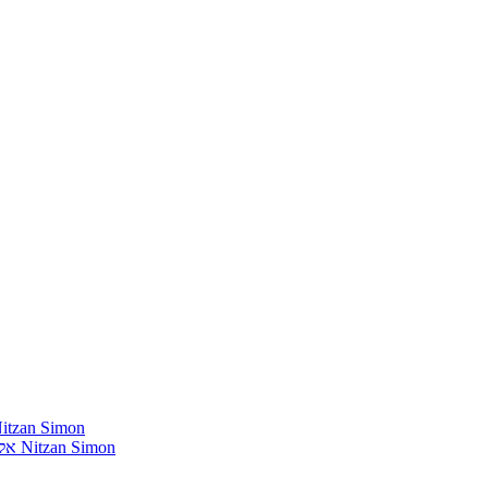
חומרים שהייתי רוצה להשמיע בתוכנית שלי מאת נִיצָן סִימוֹן mon
אלבומים נדירים שאני מחפש פיזית וגם דיגיטלית מאת נִיצָן סִימוֹן Nitzan Simon