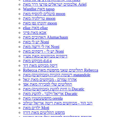
אלבומים ישראלים פורצי דרך מאת Ariel
Wantlist מאת tapsp
סינגלים להוסיף מאת moon
טרילוגיה מאת moon
יהונתן גפן מאת moon
eliaz מאת eliaz
אבא מאת פייגי
האהובים מאת Alumachaun
יש לי מאת Noni
אין לי ורוצה מאת Noni
יש לי - דיסקים מאת Noni
דיסקים מבוקשים מאת מעיין
מבוקש מאת d.d.g
דיסק מבוקש מאת דוד
Rebecca תקליטים שאני מחפשת מאת Rebecca
רשימת הקניות (מבוקשים) מאת matandole
אהרון עמרם - מבוקשים מאת יגאל
תקליטים שלי למכירה מאת אפי
גן חיות להשיג (מבוקשים) מאת Ducatic
אריאל זילבר - להשיג מאת Ducatic
מחפש/מעונין מאת orenla
רגב הוד - מבוקשים מאת ריטה אריאל ינגילוב
ילדים מאת Moti
מחפש תקליטים מאת דורון