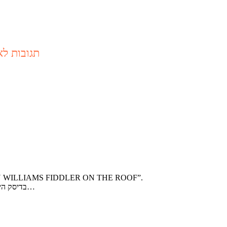
תגובות לא
בתקליט הייתי נכנס לאיביי ומחפש “FIDDLER ON THE ROOF
בדיסק הייתי נכנס לאמזון ומכניס את אותה מחרוזת חיפוש. ימים טובים…