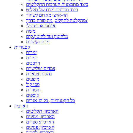
כיצד מתבצעות הערכות התקליטים
כיצד מדרגים מצבו של תקליט
הד-ארצי מאדום לשחור
מהקלטה לתקליט, מה קורה בדרך?
אנלוגי או דיגיטלי
מומה
מלהיטון ועד להיטון.קום
מן התקשורת
קטגוריות
זמרות
זמרים
הרכבים
צמדים ושלישיות
להקות צבאיות
מופעים
פסי קול
תזמורות
אוספים
כל הקטגוריות, כל הז’אנרים
הארכיון
הארכיון: תקליטים
הארכיון: מגזינים
הארכיון: ספרים
הארכיון: פנזינים
הארכיון: להיטון