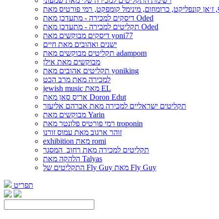
רשימת התקליטים למכירה שלי מאת שמעוני
דיסקים למכירה - מתעדכן מאת Oded
תקליטים למכירה - מתעדכן מאת Oded
דיסקים מבוקשים מאת yoni77
ישנים ואהובים מאת חיים
תקליטים מבוקשים מאת adampom
מבוקשים מאת אילן
תקליטים אהובים מאת yoniking
למכירה מאת מרב הכט
jewish music מאת EL
אריס סאן מאת Doron Edut
תקליטים ישראליים למכירה מאת אברהם אליעזר
מבוקשים מאת Yarin
רמי פורטיס פלונטר מאת troponin
זוהר ארגוב מאת עמוס זורנו
exhibition מאת romi
תקליטים למכירה מאת רחוב_המסגר
הלהקה מאת Talyas
התקליטים של Fly Guy מאת Fly Guy
תפריט