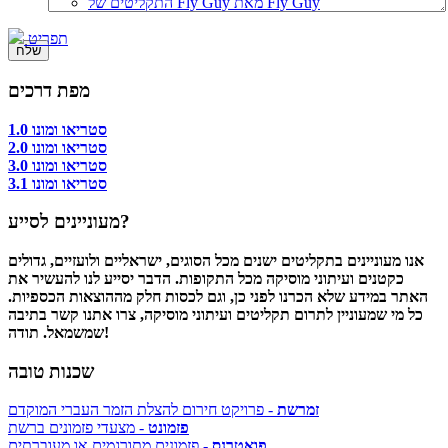
התקליטים של Fly Guy מאת Fly Guy
תפריט
מפת דרכים
סטריאו ומונו 1.0
סטריאו ומונו 2.0
סטריאו ומונו 3.0
סטריאו ומונו 3.1
מעוניינים לסייע?
אנו מעוניינים בתקליטים ישנים מכל הסוגים, ישראליים ולועזיים, גדולים
כקטנים ועיתוני מוסיקה מכל התקופות. הדבר יסייע לנו להעשיר את
האתר במידע שלא הכרנו לפני כן, וגם לכסות חלק מההוצאות הכספיות.
כל מי שמעוניין לתרום תקליטים ועיתוני מוסיקה, צרו אתנו קשר בתיבה
שמשמאל. תודה!
שכנות טובה
זמרשת
- פרויקט חירום להצלת הזמר העברי המוקדם
פזמונט
- מצעדי פזמונים ברשת
פואטרנס
- פזמונים מתורגמים או מעוברתים