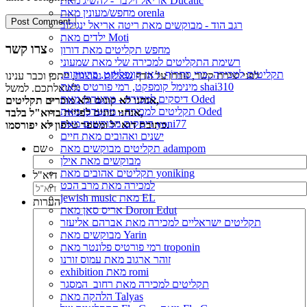
אריאל זילבר - להשיג מאת Ducatic
מחפש/מעונין מאת orenla
רגב הוד - מבוקשים מאת ריטה אריאל ינגילוב
ילדים מאת Moti
צרו קשר
מחפש תקליטים מאת דורון
רשימת התקליטים למכירה שלי מאת שמעוני
תקליטים למכירה..ברי סחרוֹף, ז׳אן קונפליקט, כרומוזום,
לפני יצירת קשר, עברו על הדף
שאלות נפוצות
, ייתכן וכבר ענינו
מינימל קומפקט, רמי פורטיס מאת shai310
לשאלתכם. למשל:
דיסקים למכירה - מתעדכן מאת Oded
אנחנו לא קונים ולא מוכרים תקליטים,
תקליטים למכירה - מתעדכן מאת Oded
אנחנו עונים לפניות בדוא"ל בלבד,
דיסקים מבוקשים מאת yoni77
כתובת דוא"ל ומספר טלפון לא יפורסמו.
ישנים ואהובים מאת חיים
שם
תקליטים מבוקשים מאת adampom
מבוקשים מאת אילן
תקליטים אהובים מאת yoniking
דוא"ל
למכירה מאת מרב הכט
jewish music מאת EL
הערות
אריס סאן מאת Doron Edut
תקליטים ישראליים למכירה מאת אברהם אליעזר
מבוקשים מאת Yarin
רמי פורטיס פלונטר מאת troponin
זוהר ארגוב מאת עמוס זורנו
exhibition מאת romi
תקליטים למכירה מאת רחוב_המסגר
הלהקה מאת Talyas