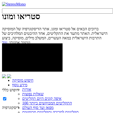
סטריאו ומונו
ברוכים הבאים אל סטריאו ומונו, אתר הדיסקוגרפיה של המוסיקה
הישראלית. האתר מתעד את התקליטים, אחד ההיבטים המלהיבים של
התרבות הישראלית במאה העשרים, המשלב מילים, מוסיקה, ביצוע
עוד...
ועיצוב אמנותי.
חיפוש מוסיקה
מידע נוסף
אודות
חיפוש כללי
שאלות נפוצות
איפה קונים היום תקליטים
100 התקליטים המבוקשים ביותר
מפאז ועד סוף העולם
דיסקוגרפיה
תקליטים למכירה ותקליטים מבוקשים