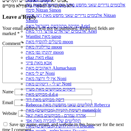
אנחנו לא קונים ולא מוכרים תקליטים,
אלבומים נדירים שאני מחפש פיזית וגם דיגיטלית מאת נִיצָן
ולא מתקשרים למספרי טלפון לא מוכרים.
סִימוֹן Nitzan Simon
אלבומים נדירים שאני מחפש מאת נִיצָן סִימוֹן Nitzan
Leave a Reply
Simon
מוזיקה מתקדמת בישראל מאת Ariel
Your email address will not be published.
Required fields are
אלבומים ישראלים פורצי דרך מאת Ariel
marked
*
Wantlist מאת tapsp
סינגלים להוסיף מאת moon
Comment
*
טרילוגיה מאת moon
יהונתן גפן מאת moon
eliaz מאת eliaz
אבא מאת פייגי
האהובים מאת Alumachaun
יש לי מאת Noni
אין לי ורוצה מאת Noni
יש לי - דיסקים מאת Noni
דיסקים מבוקשים מאת מעיין
Name
מבוקש מאת d.d.g
דיסק מבוקש מאת דוד
Email
Rebecca תקליטים שאני מחפשת מאת Rebecca
רשימת הקניות (מבוקשים) מאת matandole
Website
אהרון עמרם - מבוקשים מאת יגאל
תקליטים שלי למכירה מאת אפי
Save my name, email, and website in this browser for the next
גן חיות להשיג (מבוקשים) מאת Ducatic
time I comment.