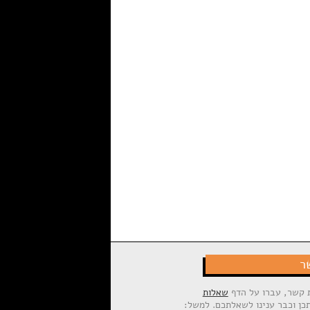
ר
ת קשר, עברו על הדף
שאלות
תכן וכבר ענינו לשאלתכם. למשל: