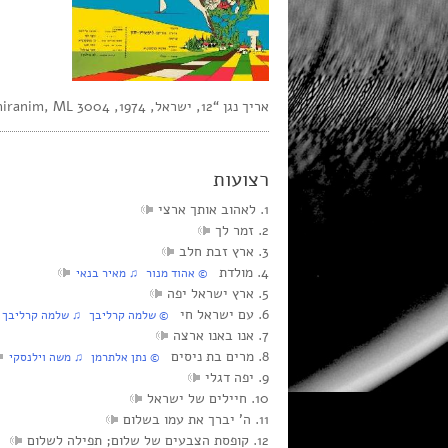
אריך נגן “12, ישראל, 1974, Shiranim, ML 3004, סטריאו,
רצועות
1. לאהוב אותך ארצי
2. זמר לך
3. ארץ זבת חלב
4. מולדת
© אהוד מנור ♫ מאיר בנאי
5. ארץ ישראל יפה
6. עם ישראל חי
© שלמה קרליבך ♫ שלמה קרליבך
7. אנו באנו ארצה
8. מרים בת ניסים
© נתן אלתרמן ♫ משה וילנסקי
9. יפה דגלי
10. חיילים של ישראל
11. ה’ יברך את עמו בשלום
12. קופסת הצבעים של שלום; תפילה לשלום