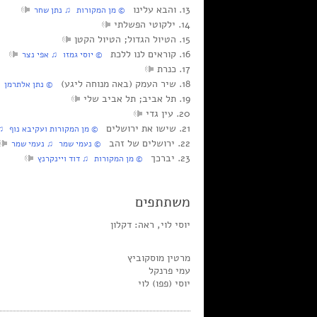
13. והבא עלינו
© מן המקורות ♫ נתן שחר
14. ילקוטי הפשלתי
15. הטיול הגדול; הטיול הקטן
16. קוראים לנו ללכת
© יוסי גמזו ♫ אפי נצר
17. כנרת
18. שיר העמק (באה מנוחה ליגע)
© נתן אלתרמן ♫ 
19. תל אביב; תל אביב שלי
20. עין גדי
21. שישו את ירושלים
© מן המקורות ועקיבא נוף ♫ 
22. ירושלים של זהב
© נעמי שמר ♫ נעמי שמר
23. יברכך
© מן המקורות ♫ דוד ויינקרנץ
משתתפים
יוסי לוי, ראה: דקלון
מרטין מוסקוביץ
עמי פרנקל
יוסי (פפו) לוי