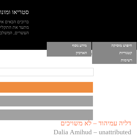
סטריאו ומונו
ברוכים הבאים אל
מתעד את התקליט
העשרים, המשלב מי
חיפוש מוסיקה
מידע נוסף
קטגוריות
הארכיון
הרשימות שלי
|
התחברות
|
הפסק מוסיקה ברקע
רשימות
דליה עמיהוד – לא משויכים
Dalia Amihud – unattributed