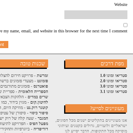
Website
e my name, email, and website in this browser for the next time I comment.
מפת דרכים
שכנות טובה
סטריאו ומונו 1.0
זמרשת
- פרויקט חירום להצלת
סטריאו ומונו 2.0
פזמונט
- מצעדי פזמונים ברשת
סטריאו ומונו 3.0
פואטרנס
- פזמונים מתורגמים 
סטריאו ומונו 3.1
הספרייה הלאומית
- ספריית ש
שרים במדים
- הלהקות הצבאי
להיטון.קום
- מגזין בידור, כמו
מעוניינים לסייע?
קוטנר רוק.נט
- מוזיקה היום, ה
סיפור כיסוי
- סיפורן של עטיפ
המגבר
- שעה קלה של רוק ישר
אנו מעוניינים בתקליטים ישנים מכל הסוגים,
מפעל הפיס
- הפרויקט לתיעוד
ישראליים ולועזיים, גדולים כקטנים ועיתוני
דודיפדיה
- ביוגרפיות ותחקירי
מוסיקה מכל התקופות. הדבר יסייע לנו