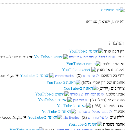
לא ידוע, ישראל, סטריאו
רצועות
רק חבק אותי
ביתי
☚
גיתית שובל – בית
‏ © יואל ריפל‏ ♫ רוני וייס‏ ♭ רוני וייס
נא הגידי ילדתי
ניצנים נראו בארץ
ילדי כל העולם
☚
Enrico Macias – Enfants De Tous Pays
‏ © איזי מן‏ ♫ enrico macias
(X)
אהובתו של דון יוסף
(1972)
צ’יריבים (יידיש)
אבינו מלכנו
‏ © מן המקורות‏ ♫ מסורתי
מה קרה לי (האלי גלי)
‏ © אבי קורן
הורה עומרים
(1968)
אביגיל
‏ © בנימין אביגל‏ ♫ אפי נצר
לילה טוב
☚
Beatles – Good Night
‏ © עלי מוהר‏ ♫ The Beatles
(X)
אהבה נשכחת