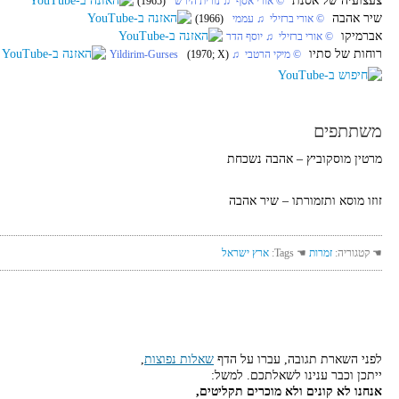
צעצועיה של אסנת
‏ © אורי אסף‏ ♫ נורית הירש
(1965)
שיר אהבה
‏ © אורי ברזילי‏ ♫ עממי
(1966)
אברמיקו
‏ © אורי ברזילי‏ ♫ יוסף הדר
רוחות של סתיו
‏ © מיקי הרטבי‏ ♫ Yildirim-Gurses
(1970; X)
משתתפים
מרטין מוסקוביץ – אהבה נשכחת
זוזו מוסא ותזמורתו – שיר אהבה
☚ קטגוריה:
זמרות
☚ Tags:
ארץ ישראל
לפני השארת תגובה, עברו על הדף
שאלות נפוצות
,
ייתכן וכבר ענינו לשאלתכם. למשל:
אנחנו לא קונים ולא מוכרים תקליטים,