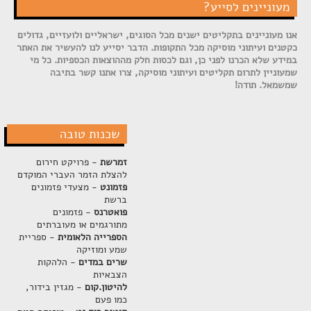
מעוניינים לסייע?
אנו מעוניינים בתקליטים ישנים מכל הסוגים, ישראליים ולועזיים, גדולים
כקטנים ועיתוני מוסיקה מכל התקופות. הדבר יסייע לנו להעשיר את האתר
במידע שלא הכרנו לפני כן, וגם לכסות חלק מההוצאות הכספיות. כל מי
שמעוניין לתרום תקליטים ועיתוני מוסיקה, צרו אתנו קשר בתיבה
שמשמאל. תודה!
שכנות טובה
זמרשת
- פרויקט חירום
להצלת הזמר העברי המוקדם
פזמונט
- מצעדי פזמונים
ברשת
פואטרנס
- פזמונים
מתורגמים או מעוברתים
הספרייה הלאומית
- ספריית
שמע ומוזיקה
שרים במדים
- הלהקות
הצבאיות
להיטון.קום
- מגזין בידור,
כמו פעם