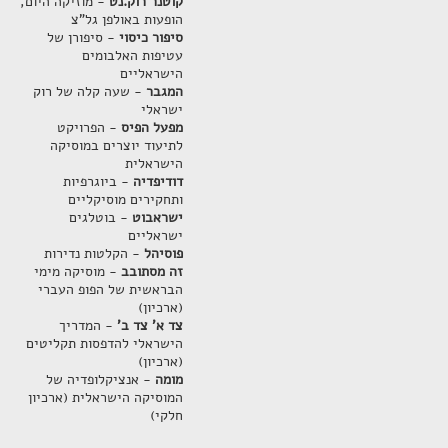
קוטנר רוק.נט
- מוזיקה היום,
הופעות באולפן גל"צ
סיפור כיסוי
- סיפורן של
עטיפות האלבומים
הישראליים
המגבר
- שעה קלה של רוק
ישראלי
מפעל הפיס
- הפרויקט
לתיעוד יוצרים במוסיקה
הישראלית
דודיפדיה
- ביוגרפיות
ותחקירים מוסיקליים
ישראבוט
- בוטלגים
ישראליים
פוסיהל
- הקלטות נדירות
זה מסתובב
- מוסיקה מימי
הבראשית של הפופ העברי
(ארכיון)
צד א' צד ב'
- המדריך
הישראלי להדפסות תקליטים
(ארכיון)
מומה
- אנציקלופדיה של
המוסיקה הישראלית (ארכיון
חלקי)