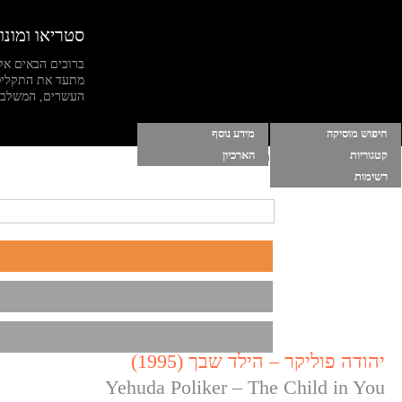
סטריאו ומונו
ברוכים הבאים אל
מתעד את התקליט
העשרים, המשלב מי
חיפוש מוסיקה
מידע נוסף
קטגוריות
הארכיון
הרשימות שלי
|
התחברות
|
הפסק מוסיקה ברקע
רשימות
יהודה פוליקר – הילד שבך (1995)
Yehuda Poliker – The Child in You