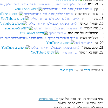
12. לא יודע
© יהודה פוליקר ויעקב גלעד ♫ יהודה פוליקר ♭ יזהר אשדות, יהודה פוליקר, יועד 
13. קין
© יהודה פוליקר, יעקב גלעד ♫ יהודה פוליקר
14. סיגריות בשרשרת
© יהודה פוליקר, יעקב גלעד ♫ יהודה פוליקר
15. מה יהיה יהיה
© יהודה פוליקר, יעקב גלעד ♫ יהודה פוליקר
16. הנסיך המאושר
© יהודה פוליקר, יעקב גלעד ♫ יהודה פוליקר
17. סוף הזכרון
© יהודה פוליקר, יעקב גלעד ♫ יהודה פוליקר
18. המנטליות של תוף הפח
♫ יהודה פוליקר
19. והילדים באים
© יעקב גלעד ויהודה פוליקר ♫ יהודה פוליקר ♭ יהודה פוליקר, יועד נבו ו
20. נני
♫ יהודה פוליקר
21. שקט טוטאלי
© יהודה פוליקר, יעקב גלעד ♫ יהודה פוליקר
22. הנה בא הבוקר
♫ יהודה פוליקר
☚ קטגוריה:
זמרים
☚ Tags:
רוק ישראלי
לפני השארת תגובה, עברו על הדף
שאלות נפוצות
,
ייתכן וכבר ענינו לשאלתכם. למשל:
אנחנו לא קונים ולא מוכרים תקליטים,