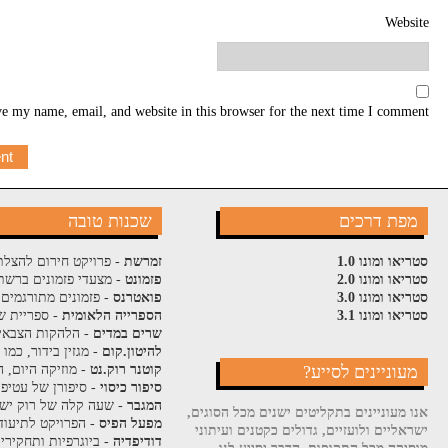
Website
e my name, email, and website in this browser for the next time I comment.
מפת דרכים
שכנות טובה
סטריאו ומונו 1.0
זמרשת
- פרויקט חירום להצלת
סטריאו ומונו 2.0
פזמונט
- מצעדי פזמונים ברשת
סטריאו ומונו 3.0
פואטרנס
- פזמונים מתורגמים 
סטריאו ומונו 3.1
הספרייה הלאומית
- ספריית ש
שרים במדים
- הלהקות הצבאי
להיטון.קום
- מגזין בידור, כמו
מעוניינים לסייע?
קוטנר רוק.נט
- מוזיקה היום, ה
סיפור כיסוי
- סיפורן של עטיפ
המגבר
- שעה קלה של רוק ישר
אנו מעוניינים בתקליטים ישנים מכל הסוגים,
מפעל הפיס
- הפרויקט לתיעוד
ישראליים ולועזיים, גדולים כקטנים ועיתוני
דודיפדיה
- ביוגרפיות ותחקירי