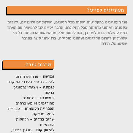
מעוניינים לסייע?
אנו מעוניינים בתקליטים ישנים מכל הסוגים, ישראליים ולועזיים, גדולים
כקטנים ועיתוני מוסיקה מכל התקופות. הדבר יסייע לנו להעשיר את האתר
במידע שלא הכרנו לפני כן, וגם לכסות חלק מההוצאות הכספיות. כל מי
שמעוניין לתרום תקליטים ועיתוני מוסיקה, צרו אתנו קשר בתיבה
שמשמאל. תודה!
שכנות טובה
זמרשת
- פרויקט חירום
להצלת הזמר העברי המוקדם
פזמונט
- מצעדי פזמונים
ברשת
פואטרנס
- פזמונים
מתורגמים או מעוברתים
הספרייה הלאומית
- ספריית
שמע ומוזיקה
שרים במדים
- הלהקות
הצבאיות
להיטון.קום
- מגזין בידור,