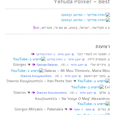
Yehuda Poliker – Best
2 x תקליטור, ישראל, 2003, אן אם סי, סטריאו,
$20
רצועות
1. חופשי זה לגמרי לבד
‏ © יעקב גלעד‏ ♫ יהודה פוליקר
2. משמרת לילה
‏ © יעקב גלעד‏ ♫ יהודה פוליקר
3. עיניים שלי
☚
Giorges
‏ © יעקב גלעד‏ ♫ George Dalaras
(X)
Dalaras – Mi Mou Thimonis, Matia Mou
4. בוקר יום ראשון
‏ © יעקב גלעד‏ ♫ Stavros Kouyioumtzis
(X)
Stavros Kouyioumtzis – Itan Pente Itan
☚
Exi
5. אלקו
☚
Stavros
‏ © יעקב גלעד‏ ♫ Stavros Koujioumtzis
(X)
Koujioumtzis – Na ‘moyn O Meg’ Alexandros
6. כפיים
☚
Giorgos Mitzakis – Palamakia
‏ © עממי‏ ♫ עממי