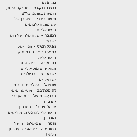
כמו פעם
קוטנר רוק.נט
- מוזיקה היום,
הופעות באולפן גל"צ
סיפור כיסוי
- סיפורן של
עטיפות האלבומים
הישראליים
המגבר
- שעה קלה של רוק
ישראלי
מפעל הפיס
- הפרויקט
לתיעוד יוצרים במוסיקה
הישראלית
דודיפדיה
- ביוגרפיות
ותחקירים מוסיקליים
ישראבוט
- בוטלגים
ישראליים
פוסיהל
- הקלטות נדירות
זה מסתובב
- מוסיקה מימי
הבראשית של הפופ העברי
(ארכיון)
צד א' צד ב'
- המדריך
הישראלי להדפסות תקליטים
(ארכיון)
מומה
- אנציקלופדיה של
המוסיקה הישראלית (ארכיון
חלקי)