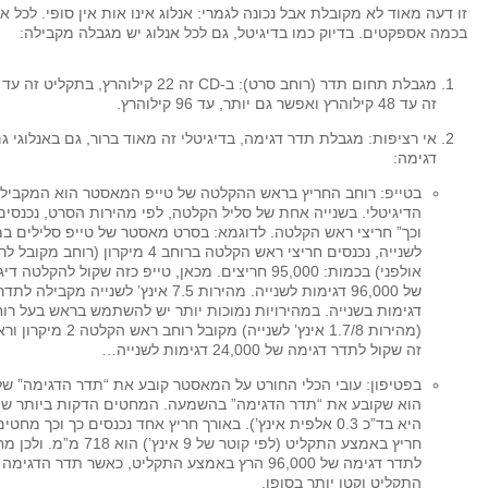
זו דעה מאוד לא מקובלת אבל נכונה לגמרי: אנלוג אינו אות אין סופי. לכל א
בכמה אספקטים. בדיוק כמו בדיגיטל, גם לכל אנלוג יש מגבלה מקבילה:
זה עד 48 קילוהרץ ואפשר גם יותר, עד 96 קילוהרץ.
אי רציפות: מגבלת תדר דגימה, בדיגיטלי זה מאוד ברור, גם באנלוגי 
דגימה:
בטייפ: רוחב החריץ בראש ההקלטה של טייפ המאסטר הוא המקביל
הדיגיטלי. בשנייה אחת של סליל הקלטה, לפי מהירות הסרט, נכנסים
לשנייה, נכנסים חריצי ראש הקלטה ברוחב 4 מיק
אולפני) בכמות: 95,000 חריצים. מכאן, טייפ כזה שקול להק
דגימות בשנייה. במהירויות נמוכות יותר יש להשתמש בראש בעל רוח
זה שקול לתדר דגימה של 24,000 דגימות לשנייה…
בפטיפון: עובי הכלי החורט על המאסטר קובע את “תדר הדגימה” של
הוא שקובע את “תדר הדגימה” בהשמעה. המחטים הדקות ביותר שי
היא בד”כ 0.3 אלפית אינץ’). באורך חריץ אחד נכנסים כך וכך מח
חריץ באמצע התקליט (לפי קוטר של 
לתדר דגימה של 96,000 הרץ באמצע התקליט, כאשר תדר הד
התקליט וקטן יותר בסופו.