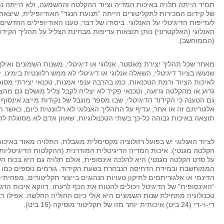
תמיד הייתה תלויה באיכות המדיה וציוד ההקלטה וההשמעה, ולא הייתה נ
של קידום המכירות לתקליטורים הייתה “תנועת הנגד” האודיופילית, שיצאה 
לעדיפות הדיגיטלי על האנלוגי. ביסודו של דבר, טענו האודיופילים החדשים
האנלוגי (האלקטרוני) נותן תוצאות עדיפות מבחינת הצליל על תהליך הקידוד
(הממוחשב).
מאחר שכל תהליך יצירת מאסטר, אנלוגי או דיגיטלי, משנות השמונים ואיל
שנעשו בציוד דיגיטלי, השאלה אנלוגי או דיגיטלי לא ממש רלוונטית בימינו
לאיכות הציוד ורמת הטכנאות. כמו בהרבה ענפי אמנות, טכנאי יצירתי מסוג
גרוע או מהקלטה גרועה, וטכנאי פקיד לא יצליח לקבל צליל מושלם גם מהציו
גם הטענה כי הקידוד הדיגיטלי, שבו מספר מוגבל של נקודות מייצג אינסוף 
אלגוריתם זה או אחר, עדיף על התהליך האנלוגי לא רלוונטית כיום, כאשר 
תוצאה באיכות גבוהה כל-כך בשתי הטכנולוגיות, שאוזן אדם לא מסוגלת לה
לציוד האנלוגי יש בפועל רזולוציה מקסימלית מוגבלת, התלויה מאוד באיכ
הקלטה מגנטי). איכות המדיה הדיגיטלית המודרנית (ההקלטות הדיגיטליות
על סרט הקלטה מגנטי) היא להלכה אינסופית, אולם תלויה גם היא בכוח ה
הממוחשבת ובמידת הדחיסה הנבחרת בשעת הקידוד. גורמים נוספים כמו י
הדינמי או אלגוריתמים לתיקון טעויות הנהוגים בייצור תקליטורים, מפחיתי
“האינסופית” של הדיגיטל ויכולים להטות את הכף לרעתו. דווקא איכות הדג
טכנולוגיה מתחילת שנות השמונים היא אולי כיום החוליה החלשה. אפילו רצ
די-וי-די (24 ביט) איכותית יותר מזו של תקליטור מוסיקה (16 ביט).