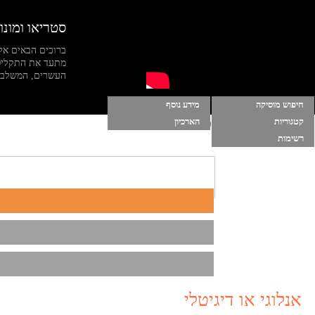
סטריאו ומונו
ברוכים הבאים אל
מתעד את התקליט
העשרים, המשלב מי
חיפוש מוסיקה
מידע נוסף
קטגוריות
הארכיון
הרשימות שלי
|
התחברות
|
הפעל מוסיקה ברקע
רשימות
אנלוגי או דיגיטלי