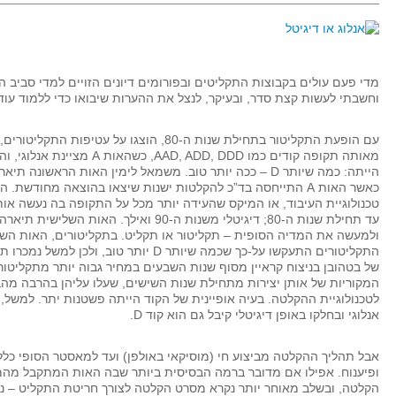
מדי פעם עולים בקבוצות התקליטים ובפורומים דיונים הזויים למדי סביב הש
וחשבתי לעשות קצת סדר, ובעיקר, לנצל את ההערות שיבואו כדי ללמוד עו
עם הופעת התקליטור בתחילת שנות ה-80, הוצגו על עטי
הייתה: כמה שיותר D – ככה יותר טוב. משמאל לימין האות הראשונ
כאשר האות A התייחסה בד”כ להקלטות ישנות שיצאו בהוצאה מחודש
טכנולוגיית העיבוד, או המיקס שהעידה יותר מכל על התקופה בה נעשה אותו
עד תחילת שנות ה-80; דיגיטלי משנות ה-90 ואילך. ה
התקליטורים התעקשו על-כך שכמה שיותר D יותר טוב, 
של בטהובן בניצוח קראיין מסוף שנות השבעים במחיר גבוה יותר מתקליטור
המקוריות של אותן יצירות מתחילת שנות השישים, שעלו עליהן בהרבה מהב
לטכנולוגיית ההקלטה. בעיה אופיינית של הקוד הייתה פשטנות יתר. למשל,
אנלוגי ובחלקו באופן דיגיטלי קיבל גם הוא קוד D.
אבל תהליך ההקלטה מביצוע חי (מוסיקאי באולפן) ועד למאסטר הסופי כלל
ופיענוח. אפילו אם מדובר ברמה הבסיסית ביותר שבה האות המתקבל מהמי
הקלטה, ובשלב מאוחר יותר נקרא מסרט הקלטה לצורך חריטת התקליט – נא