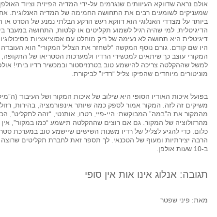
אולם נראה שדווקא העיוותים שנגרמים על-ידי המדיה הפיזית וציוד האולפן
שמעניקים לשומעים רבים את התחושה החמימה של המדיה האנלוגית. אח
ביותר על מצדדי האנלוגי הוא דווקא רעש הרקע הבלתי נמנע של הסרט או 
הדיגיטלית. למי שהיה רגיל לשמוע תקליטים או קלטות, התחושה במעבר בי
דיגיטלית היא תחושה לא נעימה של ריק מוחלט עם אסוציאציות פסיכולוגיו
היו שם קודם. גורם נוסף המקשה “לשחזר את הצליל המקורי” הוא העובדה 
המקורי עוצב כך שיתאים למכשירי הרדיו ולמערכות הסטריאו של התקופה, 
למשל שההקלטה צריכה להישמע טוב בטרנזיסטור ובמכשיר רדיו ביתי! אולפ
מוניטורים מיוחדים שהפיקו צליל “רדיו” לביקורת.
בפועל איכות האודיו הסופי היא שילוב של איכות המקור ושל העיבוד (ה”מי
משיקים זה לזה. המקור אמור לספק כמה שיותר אינפורמציה, בהירות, רזולוצ
מהמקור את ה”במה” המבוקשת: היי-פיי, רטרו, אותנטי, “זהה לתקליט”, הכל
מהרזולוציה של המקור. גם אם רוצים שההקלטה תישמע “כמו במקור”, אין 
כלום. כדי להגיע לצליל של רדיו משנות השישים שיישמע טוב במערכת סטרי
הרבה יצירתיות ומעוף של הטכנאי. לך תספר זאת לחברת תקליטים שרוצה 
ב-10 שעות אולפן.
תגובה: אנלוג אינו אות אין סופי
מאת: פיני שפטר