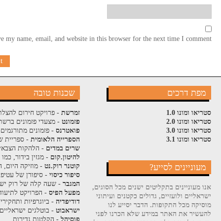
e my name, email, and website in this browser for the next time I comment.
מפת דרכים
שכנות טובה
סטריאו ומונו 1.0
זמרשת
- פרויקט חירום להצלת
סטריאו ומונו 2.0
פזמונט
- מצעדי פזמונים ברשת
סטריאו ומונו 3.0
פואטרנס
- פזמונים מתורגמים 
סטריאו ומונו 3.1
הספרייה הלאומית
- ספריית ש
שרים במדים
- הלהקות הצבאי
להיטון.קום
- מגזין בידור, כמו
מעוניינים לסייע?
קוטנר רוק.נט
- מוזיקה היום, ה
סיפור כיסוי
- סיפורן של עטיפ
המגבר
- שעה קלה של רוק ישר
אנו מעוניינים בתקליטים ישנים מכל הסוגים,
מפעל הפיס
- הפרויקט לתיעוד
ישראליים ולועזיים, גדולים כקטנים ועיתוני
דודיפדיה
- ביוגרפיות ותחקירי
מוסיקה מכל התקופות. הדבר יסייע לנו
ישראבוט
- בוטלגים ישראליים
להעשיר את האתר במידע שלא הכרנו לפני
פוסיהל
- הקלטות נדירות