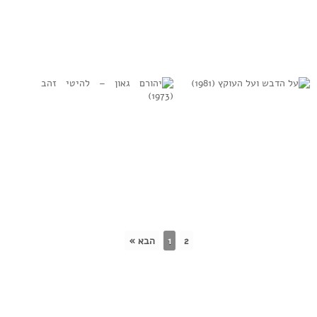
מבצעים שונים –
איפה את אהובה
צה”ל שוב יוצא בזמר
(1969)
(1985)
למידע נוסף
למידע נוסף
על הדבש ועל
יהורם גאון –
העוקץ (1981)
להיטי זהב (1973)
2
1
הבא »
למידע נוסף
למידע נוסף