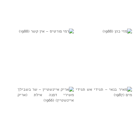
כוורת – סיפורי
אריק איינשטיין,
פוגי (1973)
מיקי גבריאלוב – סע
לאט (1974)
למידע נוסף
למידע נוסף
מזי כהן (1988)
רמי פורטיס – אין
קשר (1988)
למידע נוסף
למידע נוסף
מאיר בנאי – תגידי
אריק איינשטיין –