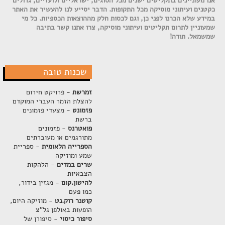
אנו מעוניינים בתקליטים ישנים מכל הסוגים, ישראליים ולועזיים, גדולים
כקטנים ועיתוני מוסיקה מכל התקופות. הדבר יסייע לנו להעשיר את האתר
במידע שלא הכרנו לפני כן, וגם לכסות חלק מההוצאות הכספיות. כל מי
שמעוניין לתרום תקליטים ועיתוני מוסיקה, צרו אתנו קשר בתיבה
שמשמאל. תודה!
שכנות טובה
זמרשת
- פרויקט חירום
להצלת הזמר העברי המוקדם
פזמונט
- מצעדי פזמונים
ברשת
פואטרנס
- פזמונים
מתורגמים או מעוברתים
הספרייה הלאומית
- ספריית
שמע ומוזיקה
שרים במדים
- הלהקות
הצבאיות
להיטון.קום
- מגזין בידור,
כמו פעם
קוטנר רוק.נט
- מוזיקה היום,
הופעות באולפן גל"צ
סיפור כיסוי
- סיפורן של