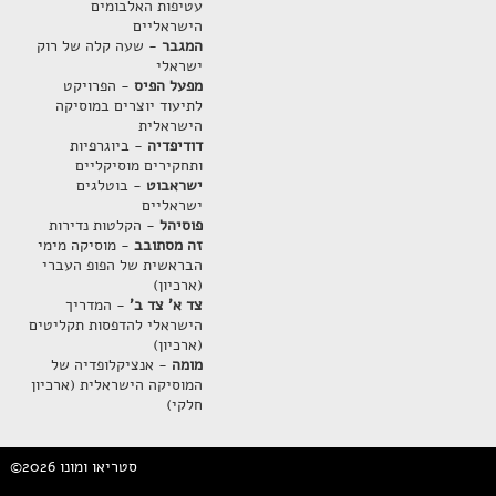
עטיפות האלבומים
הישראליים
המגבר
- שעה קלה של רוק
ישראלי
מפעל הפיס
- הפרויקט
לתיעוד יוצרים במוסיקה
הישראלית
דודיפדיה
- ביוגרפיות
ותחקירים מוסיקליים
ישראבוט
- בוטלגים
ישראליים
פוסיהל
- הקלטות נדירות
זה מסתובב
- מוסיקה מימי
הבראשית של הפופ העברי
(ארכיון)
צד א' צד ב'
- המדריך
הישראלי להדפסות תקליטים
(ארכיון)
מומה
- אנציקלופדיה של
המוסיקה הישראלית (ארכיון
חלקי)
©2026 סטריאו ומונו