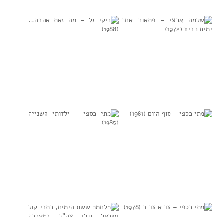
אש תגידי מים
שר בשבילך משירי
(1987)
דפנה אילת (אריק
איינשטיין) (1966)
למידע נוסף
למידע נוסף
שלמה ארצי –
ריקי גל – מה זאת
פתאום אחר ימים
אהבה… (1988)
רבים (1972)
למידע נוסף
למידע נוסף
מתי כספי – סוף
מתי כספי –
היום (1981)
ילדותי השנייה
(1985)