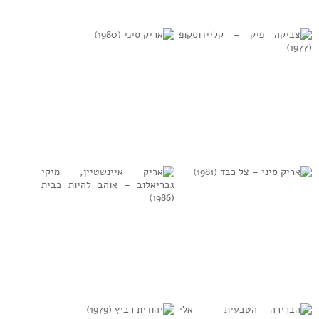
רמי פורטיס –
ארץ טרופית יפה
חתול מפלצת
(1978)
(1988)
למידע נוסף
למידע נוסף
צביקה פיק –
אריק סיני
קליידוסקופ
(1980)
(1977)
למידע נוסף
למידע נוסף
אריק סיני – צל
אריק איינשטיין,
כבד (1981)
מיקי גבריאלוב –
אוהב להיות בבית
(1986)