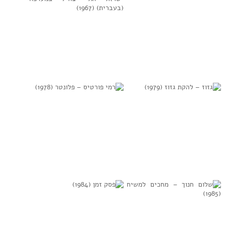
למידע נוסף
למידע נוסף
מתי כספי – צד א
מלחמת ששת
צד ב (1978)
הימים, כתבי קול
ישראל וגלי צה”ל
במערכה (בעברית)
(1967)
למידע נוסף
למידע נוסף
גזוז – להקת גזוז
רמי פורטיס –
(1979)
פלונטר (1978)
למידע נוסף
למידע נוסף