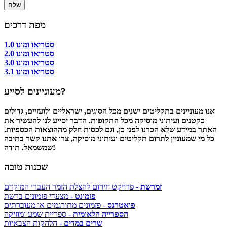
מפת דרכים
סטריאו ומונו 1.0
סטריאו ומונו 2.0
סטריאו ומונו 3.0
סטריאו ומונו 3.1
מעוניינים לסייע?
אנו מעוניינים בתקליטים ישנים מכל הסוגים, ישראליים ולועזיים, גדולים
כקטנים ועיתוני מוסיקה מכל התקופות. הדבר יסייע לנו להעשיר את
האתר במידע שלא הכרנו לפני כן, וגם לכסות חלק מההוצאות הכספיות.
כל מי שמעוניין לתרום תקליטים ועיתוני מוסיקה, צרו אתנו קשר בתיבה
שמשמאל. תודה!
שכנות טובה
זמרשת
- פרויקט חירום להצלת הזמר העברי המוקדם
פזמונט
- מצעדי פזמונים ברשת
פואטרנס
- פזמונים מתורגמים או מעוברתים
הספרייה הלאומית
- ספריית שמע ומוזיקה
שרים במדים
- הלהקות הצבאיות