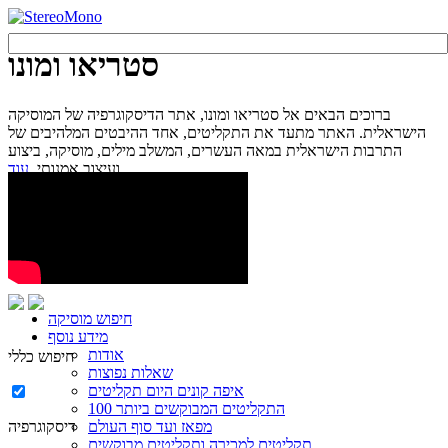
סטריאו ומונו
ברוכים הבאים אל סטריאו ומונו, אתר הדיסקוגרפיה של המוסיקה
הישראלית. האתר מתעד את התקליטים, אחד ההיבטים המלהיבים של
התרבות הישראלית במאה העשרים, המשלב מילים, מוסיקה, ביצוע
עוד...
ועיצוב אמנותי.
חיפוש מוסיקה
מידע נוסף
אודות
חיפוש כללי
שאלות נפוצות
איפה קונים היום תקליטים
100 התקליטים המבוקשים ביותר
מפאז ועד סוף העולם
דיסקוגרפיה
תקליטים למכירה ותקליטים מבוקשים