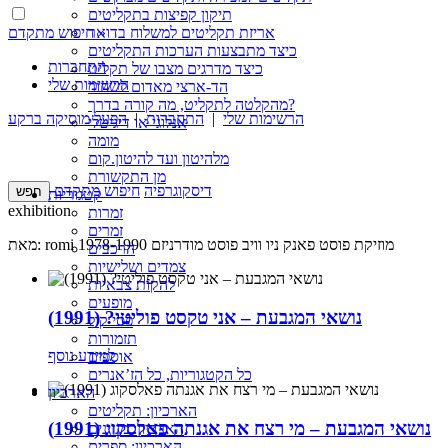
תיקון קפיצות בתקליטים
חיפוש מתקדם »
אריזת תקליטים למשלוח בדואר
כיצד מתבצעות הערכות התקליטים
התחברות
כיצד מדרגים מצבו של תקליט
הרשימות שלי
הד-ארצי מאדום לשחור
מהקלטה לתקליט, מה קורה בדרך?
הרשימות שלי
|
התחברות
|
הפעל מוסיקה ברקע
אנלוגי או דיגיטלי
מומה
מלהיטון ועד להיטון.קום
מן התקשורת
דיסקוגרפיה
חיפוש מתקדם
קטגוריות
exhibition
זמרות
זמרים
מאת: romi מוזיקת פוסט פאנק ניו וויב פוסט מודרניזם 1978-1990
הרכבים
צמדים ושלישיות
להקות צבאיות
מופעים
נושאי המגבעת – אני טקסט פוליטי? (1991)
פסי קול
תזמורות
למידע נוסף
אוספים
כל הקטגוריות, כל הז’אנרים
הארכיון
הארכיון: תקליטים
נושאי המגבעת – מי רצח את אגנתה פאלסקוג (1991)
הארכיון: מגזינים
הארכיון: ספרים