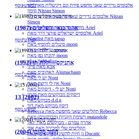
אלבומים נדירים שאני מחפש פיזית וגם דיגיטלית מאת נִיצָן
למידע נוסף
סִימוֹן Nitzan Simon
אלבומים נדירים שאני מחפש מאת נִיצָן סִימוֹן Nitzan
Simon
אהוד בנאי והפליטים (1987)
מוזיקה מתקדמת בישראל מאת Ariel
אלבומים ישראלים פורצי דרך מאת Ariel
Wantlist מאת tapsp
למידע נוסף
סינגלים להוסיף מאת moon
טרילוגיה מאת moon
יהונתן גפן מאת moon
eliaz מאת eliaz
אתניקס – יללת תן (1992)
אבא מאת פייגי
האהובים מאת Alumachaun
למידע נוסף
יש לי מאת Noni
אין לי ורוצה מאת Noni
יש לי - דיסקים מאת Noni
דיסקים מבוקשים מאת מעיין
13 (2002)
מבוקש מאת d.d.g
דיסק מבוקש מאת דוד
למידע נוסף
Rebecca תקליטים שאני מחפשת מאת Rebecca
רשימת הקניות (מבוקשים) מאת matandole
אהרון עמרם - מבוקשים מאת יגאל
תקליטים שלי למכירה מאת אפי
חומר מקומי (2004)
גן חיות להשיג (מבוקשים) מאת Ducatic