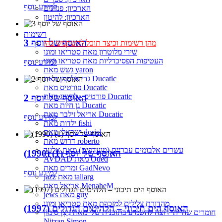
למידע נוסף
הארכיון: פנזינים
הארכיון: להיטון
רשימות
האוסף של יוסף 3
מהן רשימות וכיצד תוכל להשתמש בהן
שירי מלוטרון מאת סטריאו ומונו
העטיפות הפסיכדליות מאת סטריאו ומונו
למידע נוסף
גשש מאת yaron
גדי אלטמן מאת Ducatic
פורטיס מאת Ducatic
פורטיס - להשיג מאת Ducatic
האוסף של יוסף 2
גן חיות מאת Ducatic
אריאל זילבר מאת Ducatic
למידע נוסף
ילדות מאת fishi
ישראלי מאת doriel
דרוש מאת roberto
עשרים אלבומים עבריים (מועדפים) מאת אלעד
האוסף של יוסף (1) (1990)
AVDAD מאת Oded
זמרים מאת GadNevo
למידע נוסף
jazz מאת taliarg
אריאל מאת MenaheM
jews מאת guy
מהדורת צלילים למזכרת מאת סטריאו ומונו
האוסף הים תיכוני – הלהיטים הגדולים (1997)
חומרים שהייתי רוצה להשמיע בתוכנית שלי מאת נִיצָן סִימוֹן
Nitzan Simon