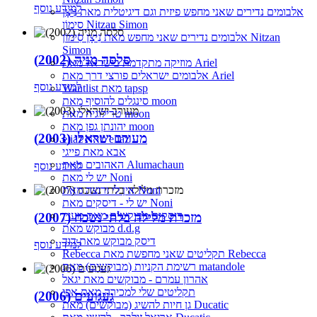
למידע נוסף
אלבומים נדירים שאני מחפש פיזית וגם דיגיטלית מאת נִיצָן
סִימוֹן Nitzan Simon
אלבומים נדירים שאני מחפש מאת נִיצָן סִימוֹן Nitzan
Simon
סלסה מניה (2002)
מוזיקה מתקדמת בישראל מאת Ariel
אלבומים ישראלים פורצי דרך מאת Ariel
למידע נוסף
Wantlist מאת tapsp
סינגלים להוסיף מאת moon
טרילוגיה מאת moon
יהונתן גפן מאת moon
מעורב ישראלי (2003)
eliaz מאת eliaz
אבא מאת פייגי
האהובים מאת Alumachaun
למידע נוסף
יש לי מאת Noni
אין לי ורוצה מאת Noni
יש לי - דיסקים מאת Noni
דיסקים מבוקשים מאת מעיין
מזכרת מלילה בלתי נשכח (2007)
מבוקש מאת d.d.g
דיסק מבוקש מאת דוד
למידע נוסף
Rebecca תקליטים שאני מחפשת מאת Rebecca
רשימת הקניות (מבוקשים) מאת matandole
אהרון עמרם - מבוקשים מאת יגאל
תקליטים שלי למכירה מאת אפי
געגועים (2006)
גן חיות להשיג (מבוקשים) מאת Ducatic