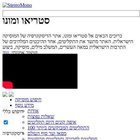
סטריאו ומונו
ברוכים הבאים אל סטריאו ומונו, אתר הדיסקוגרפיה של המוסיקה
הישראלית. האתר מתעד את התקליטים, אחד ההיבטים המלהיבים של
התרבות הישראלית במאה העשרים, המשלב מילים, מוסיקה, ביצוע
עוד...
ועיצוב אמנותי.
חיפוש מוסיקה
מידע נוסף
אודות
חיפוש כללי
שאלות נפוצות
איפה קונים היום תקליטים
100 התקליטים המבוקשים ביותר
מפאז ועד סוף העולם
דיסקוגרפיה
תקליטים למכירה ותקליטים מבוקשים