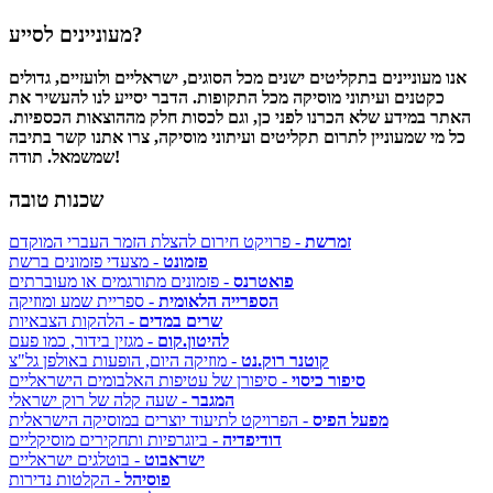
מעוניינים לסייע?
אנו מעוניינים בתקליטים ישנים מכל הסוגים, ישראליים ולועזיים, גדולים
כקטנים ועיתוני מוסיקה מכל התקופות. הדבר יסייע לנו להעשיר את
האתר במידע שלא הכרנו לפני כן, וגם לכסות חלק מההוצאות הכספיות.
כל מי שמעוניין לתרום תקליטים ועיתוני מוסיקה, צרו אתנו קשר בתיבה
שמשמאל. תודה!
שכנות טובה
זמרשת
- פרויקט חירום להצלת הזמר העברי המוקדם
פזמונט
- מצעדי פזמונים ברשת
פואטרנס
- פזמונים מתורגמים או מעוברתים
הספרייה הלאומית
- ספריית שמע ומוזיקה
שרים במדים
- הלהקות הצבאיות
להיטון.קום
- מגזין בידור, כמו פעם
קוטנר רוק.נט
- מוזיקה היום, הופעות באולפן גל"צ
סיפור כיסוי
- סיפורן של עטיפות האלבומים הישראליים
המגבר
- שעה קלה של רוק ישראלי
מפעל הפיס
- הפרויקט לתיעוד יוצרים במוסיקה הישראלית
דודיפדיה
- ביוגרפיות ותחקירים מוסיקליים
ישראבוט
- בוטלגים ישראליים
פוסיהל
- הקלטות נדירות