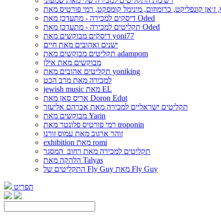
רשימת התקליטים למכירה שלי מאת שמעוני
דיסקים למכירה - מתעדכן מאת Oded
תקליטים למכירה - מתעדכן מאת Oded
דיסקים מבוקשים מאת yoni77
ישנים ואהובים מאת חיים
תקליטים מבוקשים מאת adampom
מבוקשים מאת אילן
תקליטים אהובים מאת yoniking
למכירה מאת מרב הכט
jewish music מאת EL
אריס סאן מאת Doron Edut
תקליטים ישראליים למכירה מאת אברהם אליעזר
מבוקשים מאת Yarin
רמי פורטיס פלונטר מאת troponin
זוהר ארגוב מאת עמוס זורנו
exhibition מאת romi
תקליטים למכירה מאת רחוב_המסגר
הלהקה מאת Talyas
התקליטים של Fly Guy מאת Fly Guy
תפריט