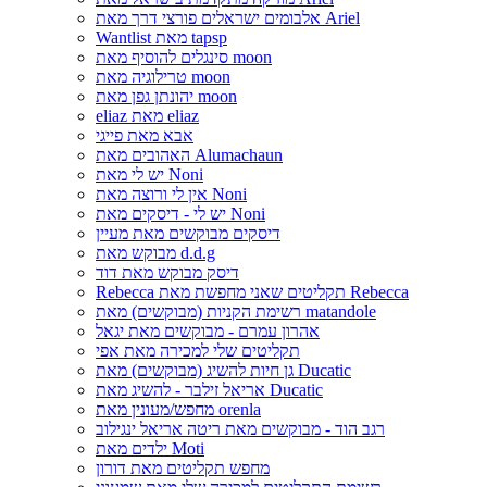
אלבומים ישראלים פורצי דרך מאת Ariel
Wantlist מאת tapsp
סינגלים להוסיף מאת moon
טרילוגיה מאת moon
יהונתן גפן מאת moon
eliaz מאת eliaz
אבא מאת פייגי
האהובים מאת Alumachaun
יש לי מאת Noni
אין לי ורוצה מאת Noni
יש לי - דיסקים מאת Noni
דיסקים מבוקשים מאת מעיין
מבוקש מאת d.d.g
דיסק מבוקש מאת דוד
Rebecca תקליטים שאני מחפשת מאת Rebecca
רשימת הקניות (מבוקשים) מאת matandole
אהרון עמרם - מבוקשים מאת יגאל
תקליטים שלי למכירה מאת אפי
גן חיות להשיג (מבוקשים) מאת Ducatic
אריאל זילבר - להשיג מאת Ducatic
מחפש/מעונין מאת orenla
רגב הוד - מבוקשים מאת ריטה אריאל ינגילוב
ילדים מאת Moti
מחפש תקליטים מאת דורון