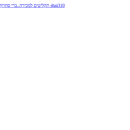
תקליטים למכירה..ברי סחרוֹף, ז׳אן קונפליקט, כרומוזום, מינימל קומפקט, רמי פורטיס מאת shai310