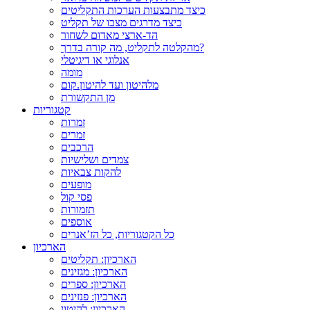
כיצד מתבצעות הערכות התקליטים
כיצד מדרגים מצבו של תקליט
הד-ארצי מאדום לשחור
מהקלטה לתקליט, מה קורה בדרך?
אנלוגי או דיגיטלי
מומה
מלהיטון ועד להיטון.קום
מן התקשורת
קטגוריות
זמרות
זמרים
הרכבים
צמדים ושלישיות
להקות צבאיות
מופעים
פסי קול
תזמורות
אוספים
כל הקטגוריות, כל הז’אנרים
הארכיון
הארכיון: תקליטים
הארכיון: מגזינים
הארכיון: ספרים
הארכיון: פנזינים
הארכיון: להיטון