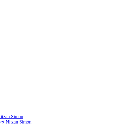
חומרים שהייתי רוצה להשמיע בתוכנית שלי מאת נִיצָן סִימוֹן mon
אלבומים נדירים שאני מחפש פיזית וגם דיגיטלית מאת נִיצָן סִימוֹן Nitzan Simon