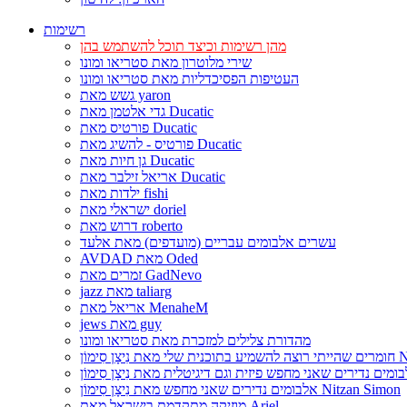
רשימות
מהן רשימות וכיצד תוכל להשתמש בהן
שירי מלוטרון מאת סטריאו ומונו
העטיפות הפסיכדליות מאת סטריאו ומונו
גשש מאת yaron
גדי אלטמן מאת Ducatic
פורטיס מאת Ducatic
פורטיס - להשיג מאת Ducatic
גן חיות מאת Ducatic
אריאל זילבר מאת Ducatic
ילדות מאת fishi
ישראלי מאת doriel
דרוש מאת roberto
עשרים אלבומים עבריים (מועדפים) מאת אלעד
AVDAD מאת Oded
זמרים מאת GadNevo
jazz מאת taliarg
אריאל מאת MenaheM
jews מאת guy
מהדורת צלילים למזכרת מאת סטריאו ומונו
Nitzan Si
אלבומים נדירים שאני מחפש מאת נִיצָן סִימוֹן Nitzan Simon
מוזיקה מתקדמת בישראל מאת Ariel