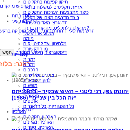
תיקון קפיצות בתקליטים
חיפוש מתקדם »
אריזת תקליטים למשלוח בדואר
כיצד מתבצעות הערכות התקליטים
התחברות
כיצד מדרגים מצבו של תקליט
הרשימות שלי
הד-ארצי מאדום לשחור
מהקלטה לתקליט, מה קורה בדרך?
הרשימות שלי
|
התחברות
|
הפעל מוסיקה ברקע
אנלוגי או דיגיטלי
מומה
מלהיטון ועד להיטון.קום
מן התקשורת
דיסקוגרפיה
חיפוש מתקדם
קטגוריות
זמרות
ז'אנר: בלוז
זמרים
הרכבים
צמדים ושלישיות
להקות צבאיות
מופעים
פסי קול
יהונתן גפן, דני ליטני – האיש שבקיר – בתוכניתם
תזמורות
“זה הכל בין שניים” (1985)
אוספים
כל הקטגוריות, כל הז’אנרים
למידע נוסף
הארכיון
הארכיון: תקליטים
הארכיון: מגזינים
הארכיון: ספרים