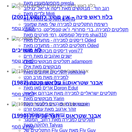
מחפש/מעונין מאת orenla
רגב הוד - מבוקשים מאת ריטה אריאל ינגילוב
ילדים מאת Moti
בלוז ראש פינה – אין מחיר לחופש (2001)
מחפש תקליטים מאת דורון
רשימת התקליטים למכירה שלי מאת שמעוני
למידע נוסף
תקליטים למכירה..ברי סחרוֹף, ז׳אן קונפליקט, כרומוזום,
מינימל קומפקט, רמי פורטיס מאת shai310
דיסקים למכירה - מתעדכן מאת Oded
תקליטים למכירה - מתעדכן מאת Oded
לא משויכים
דיסקים מבוקשים מאת yoni77
ישנים ואהובים מאת חיים
למידע נוסף
תקליטים מבוקשים מאת adampom
מבוקשים מאת אילן
תקליטים אהובים מאת yoniking
למכירה מאת מרב הכט
אבנר שטראוס – על אש קטנה (1987)
jewish music מאת EL
אריס סאן מאת Doron Edut
תקליטים ישראליים למכירה מאת אברהם אליעזר
למידע נוסף
מבוקשים מאת Yarin
רמי פורטיס פלונטר מאת troponin
זוהר ארגוב מאת עמוס זורנו
exhibition מאת romi
אבנר שטראוס – חצר פנימית (1990)
תקליטים למכירה מאת רחוב_המסגר
הלהקה מאת Talyas
למידע נוסף
התקליטים של Fly Guy מאת Fly Guy