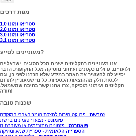
מפת דרכים
סטריאו ומונו 1.0
סטריאו ומונו 2.0
סטריאו ומונו 3.0
סטריאו ומונו 3.1
מעוניינים לסייע?
אנו מעוניינים בתקליטים ישנים מכל הסוגים, ישראליים
ולועזיים, גדולים כקטנים ועיתוני מוסיקה מכל התקופות. הדבר
יסייע לנו להעשיר את האתר במידע שלא הכרנו לפני כן, וגם
לכסות חלק מההוצאות הכספיות. כל מי שמעוניין לתרום
תקליטים ועיתוני מוסיקה, צרו אתנו קשר בתיבה שמשמאל.
תודה!
שכנות טובה
זמרשת
- פרויקט חירום להצלת הזמר העברי המוקדם
פזמונט
- מצעדי פזמונים ברשת
פואטרנס
- פזמונים מתורגמים או מעוברתים
הספרייה הלאומית
- ספריית שמע ומוזיקה