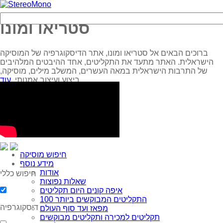
סטריאו ומונו
ברוכים הבאים אל סטריאו ומונו, אתר הדיסקוגרפיה של המוסיקה
הישראלית. האתר מתעד את התקליטים, אחד ההיבטים המלהיבים
של התרבות הישראלית במאה העשרים, המשלב מילים, מוסיקה,
עוד...
ביצוע ועיצוב אמנותי.
חיפוש מוסיקה
מידע נוסף
אודות
חיפוש כללי
שאלות נפוצות
איפה קונים היום תקליטים
100 התקליטים המבוקשים ביותר
דיסקוגרפיה
מפאז ועד סוף העולם
תקליטים למכירה ותקליטים מבוקשים