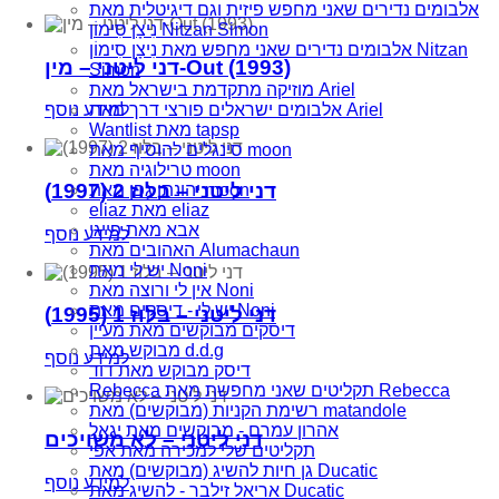
אלבומים נדירים שאני מחפש פיזית וגם דיגיטלית מאת
נִיצָן סִימוֹן Nitzan Simon
אלבומים נדירים שאני מחפש מאת נִיצָן סִימוֹן Nitzan
דני ליטני – מין-Out (1993)
Simon
מוזיקה מתקדמת בישראל מאת Ariel
אלבומים ישראלים פורצי דרך מאת Ariel
למידע נוסף
Wantlist מאת tapsp
סינגלים להוסיף מאת moon
טרילוגיה מאת moon
דני ליטני – בלוז 2 (1997)
יהונתן גפן מאת moon
eliaz מאת eliaz
אבא מאת פייגי
למידע נוסף
האהובים מאת Alumachaun
יש לי מאת Noni
אין לי ורוצה מאת Noni
יש לי - דיסקים מאת Noni
דני ליטני – בלוז 1 (1995)
דיסקים מבוקשים מאת מעיין
מבוקש מאת d.d.g
למידע נוסף
דיסק מבוקש מאת דוד
Rebecca תקליטים שאני מחפשת מאת Rebecca
רשימת הקניות (מבוקשים) מאת matandole
אהרון עמרם - מבוקשים מאת יגאל
דני ליטני – לא משויכים
תקליטים שלי למכירה מאת אפי
גן חיות להשיג (מבוקשים) מאת Ducatic
למידע נוסף
אריאל זילבר - להשיג מאת Ducatic