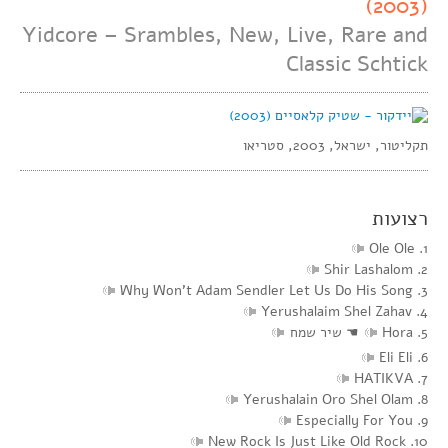
(2003)
Yidcore – Srambles, New, Live, Rare and
Classic Schtick
תקליטור, ישראל, 2003, סטריאו
רצועות
1. Ole Ole
2. Shir Lashalom
3. Why Won’t Adam Sendler Let Us Do His Song
4. Yerushalaim Shel Zahav
5. Hora
☚
שיר שמח
6. Eli Eli
7. HATIKVA
8. Yerushalain Oro Shel Olam
9. Especially For You
10. New Rock Is Just Like Old Rock