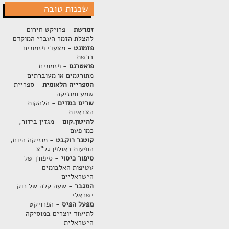
שכנות טובה
זמרשת
- פרויקט חירום
להצלת הזמר העברי המוקדם
פזמונט
- מצעדי פזמונים
ברשת
פואטרנס
- פזמונים
מתורגמים או מעוברתים
הספרייה הלאומית
- ספריית
שמע ומוזיקה
שרים במדים
- הלהקות
הצבאיות
להיטון.קום
- מגזין בידור,
כמו פעם
קוטנר רוק.נט
- מוזיקה היום,
הופעות באולפן גל"צ
סיפור כיסוי
- סיפורן של
עטיפות האלבומים
הישראליים
המגבר
- שעה קלה של רוק
ישראלי
מפעל הפיס
- הפרויקט
לתיעוד יוצרים במוסיקה
הישראלית